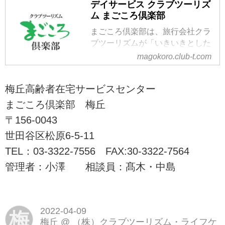
デイサービス クラブツーリズ
ム まごころ倶楽部
まごころ倶楽部は、旅行会社クラ
ブツーリズムが「いきいきとした
高齢者文化の創造」の実践とし
magokoro.club-t.com
て、夢や生きがいをあきらめて欲
しくないという思いで運営として
梅丘高齢者在宅サービスセンター
いる介護施設です。株式会社クラ
ブツーリズム・ライフケアサービ
まごころ倶楽部 梅丘
スが東京都内8カ所でデイサービ
〒156-0043
ス、およびリハビリデイサービス
世田谷区松原6-5-11
を展開しています。
TEL：03-3322-7556 FAX:30-3322-7564
管理者：小澤 相談員：髙木・中島
2022-04-09
梅
梅丘
@
（株）クラブツーリズム・ライフケ