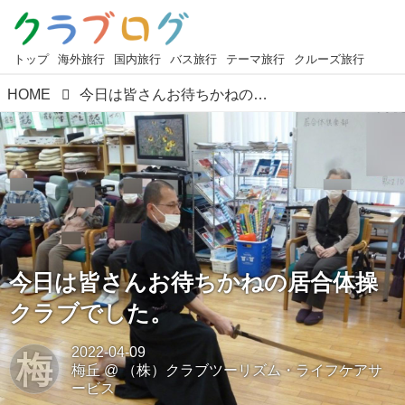
トップ
海外旅行
国内旅行
バス旅行
テーマ旅行
クルーズ旅行
HOME
今日は皆さんお待ちかねの居合体操クラブでした。
今日は皆さんお待ちかねの居合体操
クラブでした。
2022-04-09
梅
梅丘
@
（株）クラブツーリズム・ライフケアサ
ービス