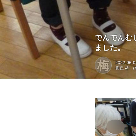
でんでんむ
ました。
梅
2022-06-0
梅丘
@
（