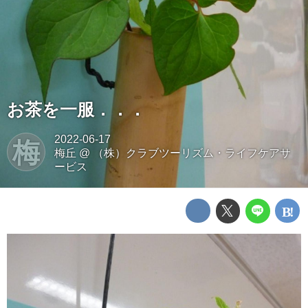
お茶を一服．．．
2022-06-17
梅
梅丘
@
（株）クラブツーリズム・ライフケアサ
ービス