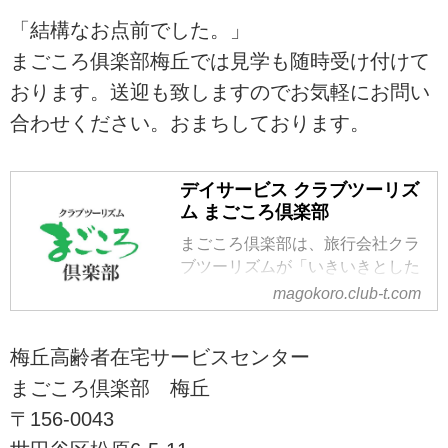
「結構なお点前でした。」
まごころ俱楽部梅丘では見学も随時受け付けて
おります。送迎も致しますのでお気軽にお問い
合わせください。おまちしております。
デイサービス クラブツーリズ
ム まごころ倶楽部
まごころ倶楽部は、旅行会社クラ
ブツーリズムが「いきいきとした
高齢者文化の創造」の実践とし
magokoro.club-t.com
て、夢や生きがいをあきらめて欲
しくないという思いで運営として
梅丘高齢者在宅サービスセンター
いる介護施設です。株式会社クラ
ブツーリズム・ライフケアサービ
まごころ倶楽部 梅丘
スが東京都内8カ所でデイサービ
〒156-0043
ス、およびリハビリデイサービス