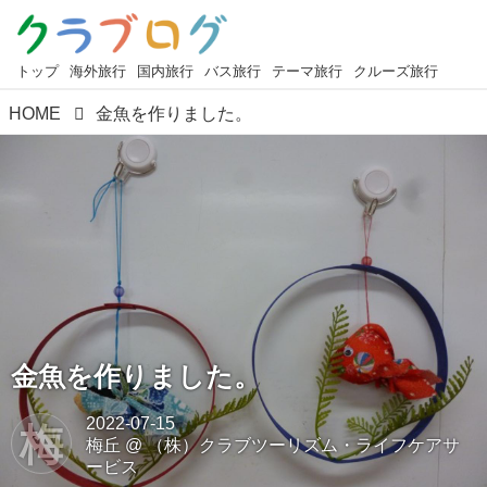
トップ
海外旅行
国内旅行
バス旅行
テーマ旅行
クルーズ旅行
HOME
金魚を作りました。
金魚を作りました。
2022-07-15
梅
梅丘
@
（株）クラブツーリズム・ライフケアサ
ービス