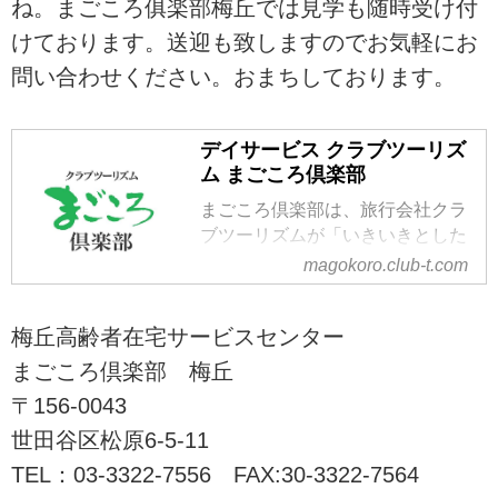
ね。まごころ俱楽部梅丘では見学も随時受け付
けております。送迎も致しますのでお気軽にお
問い合わせください。おまちしております。
デイサービス クラブツーリズ
ム まごころ倶楽部
まごころ倶楽部は、旅行会社クラ
ブツーリズムが「いきいきとした
高齢者文化の創造」の実践とし
magokoro.club-t.com
て、夢や生きがいをあきらめて欲
しくないという思いで運営として
梅丘高齢者在宅サービスセンター
いる介護施設です。株式会社クラ
ブツーリズム・ライフケアサービ
まごころ倶楽部 梅丘
スが東京都内8カ所でデイサービ
〒156-0043
ス、およびリハビリデイサービス
世田谷区松原6-5-11
を展開しています。
TEL：03-3322-7556 FAX:30-3322-7564