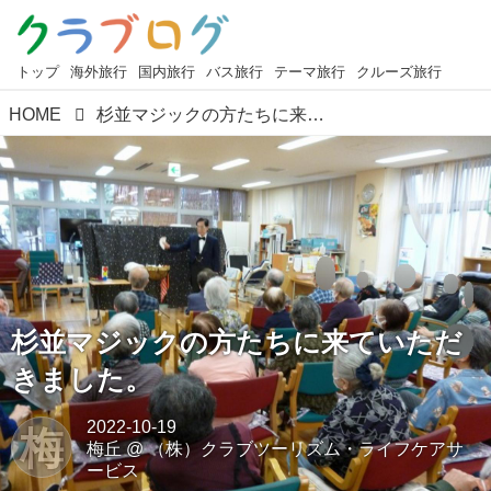
トップ
海外旅行
国内旅行
バス旅行
テーマ旅行
クルーズ旅行
HOME
杉並マジックの方たちに来ていただきました。
杉並マジックの方たちに来ていただ
きました。
2022-10-19
梅
梅丘
@
（株）クラブツーリズム・ライフケアサ
ービス