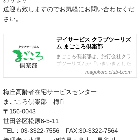
送迎も致しますのでお気軽にお問い合わせくだ
さい。
デイサービス クラブツーリズ
ム まごころ倶楽部
まごころ倶楽部は、旅行会社クラ
ブツーリズムが「いきいきとした
高齢者文化の創造」の実践とし
magokoro.club-t.com
て、夢や生きがいをあきらめて欲
しくないという思いで運営として
梅丘高齢者在宅サービスセンター
いる介護施設です。株式会社クラ
ブツーリズム・ライフケアサービ
まごころ倶楽部 梅丘
スが東京都内8カ所でデイサービ
〒156-0043
ス、およびリハビリデイサービス
世田谷区松原6-5-11
を展開しています。
TEL：03-3322-7556 FAX:30-3322-7564