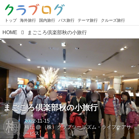
トップ
海外旅行
国内旅行
バス旅行
テーマ旅行
クルーズ旅行
HOME
まごころ倶楽部秋の小旅行
まごころ倶楽部秋の小旅行
2022-11-15
梅
梅丘
@
（株）クラブツーリズム・ライフケアサ
ービス