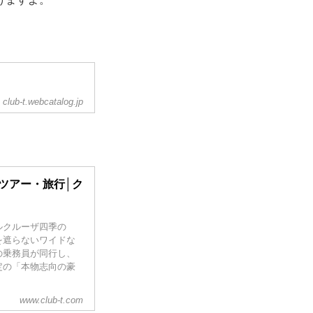
club-t.webcatalog.jp
ツアー・旅行│ク
ルクルーザ四季の
を遮らないワイドな
の乗務員が同行し、
定の「本物志向の豪
www.club-t.com