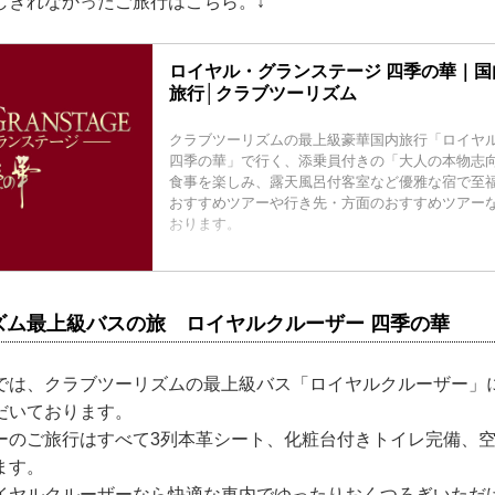
しきれなかったご旅行はこちら。↓
ロイヤル・グランステージ 四季の華｜
旅行│クラブツーリズム
クラブツーリズムの最上級豪華国内旅行「ロイヤ
四季の華」で行く、添乗員付きの「大人の本物志
食事を楽しみ、露天風呂付客室など優雅な宿で至
おすすめツアーや行き先・方面のおすすめツアー
おります。
ズム最上級バスの旅 ロイヤルクルーザー 四季の華
では、クラブツーリズムの最上級バス「ロイヤルクルーザー」
だいております。
ーのご旅行はすべて3列本革シート、化粧台付きトイレ完備、
ます。
イヤルクルーザーなら快適な車内でゆったりおくつろぎいただ