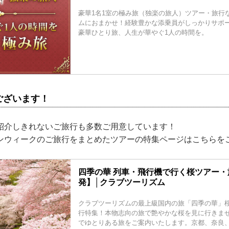
豪華1名1室の極み旅（独楽の旅人）ツアー・旅行
ムにおまかせ！経験豊かな添乗員がしっかりサポ
豪華ひとり旅、人生が華やぐ1人の時間を。
ございます！
紹介しきれないご旅行も多数ご用意しています！
ンウィークのご旅行をまとめたツアーの特集ページはこちらを
四季の華 列車・飛行機で行く桜ツアー・旅
発】│クラブツーリズム
クラブツーリズムの最上級国内の旅「四季の華」
行特集！本物志向の旅で艶やかな桜を見に行きま
でゆとりある旅をご案内いたします。京都、奈良