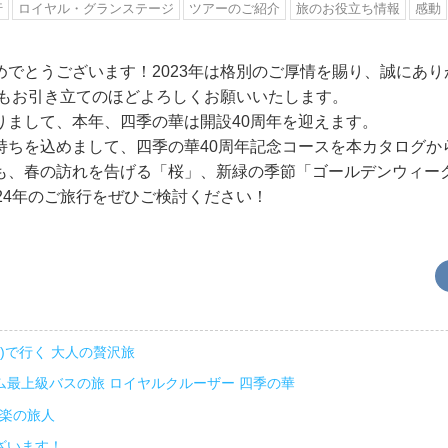
行
ロイヤル・グランステージ
ツアーのご紹介
旅のお役立ち情報
感動
めでとうございます！2023年は格別のご厚情を賜り、誠にあ
4年もお引き立てのほどよろしくお願いいたします。
りまして、本年、四季の華は開設40周年を迎えます。
持ちを込めまして、四季の華40周年記念コースを本カタログか
も、春の訪れを告げる「桜」、新緑の季節「ゴールデンウィー
24年のご旅行をぜひご検討ください！
下)で行く 大人の贅沢旅
ム最上級バスの旅 ロイヤルクルーザー 四季の華
独楽の旅人
ざいます！