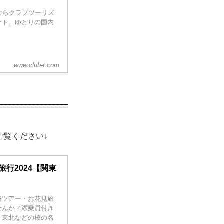
ならクラブツーリズ
ート。ゆとりの国内
www.club-t.com
ご覧ください↓
行2024【関東
桜ツアー・お花見旅
せんか？添乗員付き
、東北などの桜の名