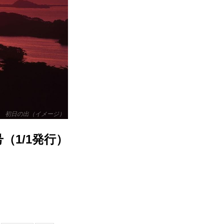
 初日の出（イメージ）
（1/1発行）