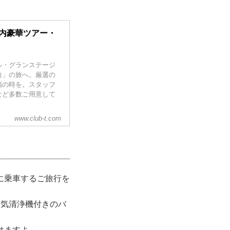
国内豪華ツアー・
ル・グランステージ
向」の旅へ。厳選の
福の時を。スタッフ
など多数ご用意して
www.club-t.com
に乗車するご旅行を
空気清浄機付きのバ
けますよ。