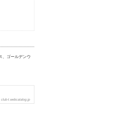
ス、ゴールデンウ
club-t.webcatalog.jp