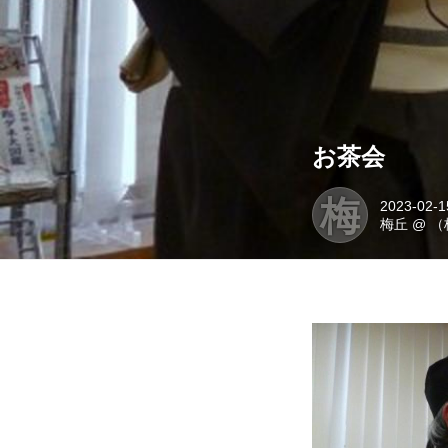
お茶会
梅
2023-02-1
梅丘
@
（