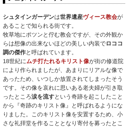
シュタインガーデン
は
世界遺産
ヴィース教会
が
あることで知られる街です。
牧草地にポツンと佇む教会ですが、その外観か
らは想像の出来ないほどの美しい内装で
ロココ
調の傑作
と呼ばれています。
18世紀に
ムチ打たれるキリスト像
が街の修道院
により作られましたが、あまりにリアルな像で
あったため、いつしか放置されてしまったそう
です。その像を哀れに思いある老夫婦が引き取
ったところ
涙を流す
という奇跡を起こしたこと
から『奇跡のキリスト像』と呼ばれるようにな
りました。このキリスト像を安置するため、小
さな礼拝堂を作ることとなり寄付を募ったとこ