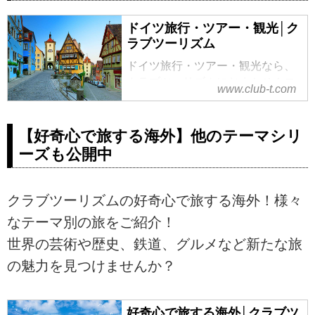
気を存分に味わうために自由に街
歩きをしたい！という方も多いは
ドイツ旅行・ツアー・観光│ク
ず。そんな皆様に旅行会社スタッ
ラブツーリズム
フが厳選した街歩きのおすすめス
ポットをご紹介するシリーズ、
ドイツ旅行・ツアー・観光なら、
「発見！知りたい世界の街散
クラブツーリズムにおまかせ！ロ
www.club-t.com
歩」、第7回目はドイツのローテン
マンチック街道やローテンブル
ブルクです。
ク、首都・ベルリン、ノイシュバ
ンシュタイン城などの観光地や、
【好奇心で旅する海外】他のテーマシリ
おすすめのドイツツアーをご紹
ーズも公開中
介。ツアーの検索・ご予約も簡
単。
クラブツーリズムの好奇心で旅する海外！様々
なテーマ別の旅をご紹介！
世界の芸術や歴史、鉄道、グルメなど新たな旅
の魅力を見つけませんか？
好奇心で旅する海外│クラブツ