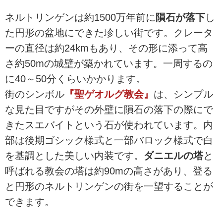
ネルトリンゲンは約1500万年前に
隕石が落下
し
た円形の盆地にできた珍しい街です。クレータ
ーの直径は約24kmもあり、その形に添って高
さ約50mの城壁が築かれています。一周するの
に40～50分くらいかかります。
街のシンボル
『聖ゲオルグ教会』
は、シンプル
な見た目ですがその外壁に隕石の落下の際にで
きたスエバイトという石が使われています。内
部は後期ゴシック様式と一部バロック様式で白
を基調とした美しい内装です。
ダニエルの塔
と
呼ばれる教会の塔は約90mの高さがあり、登る
と円形のネルトリンゲンの街を一望することが
できます。