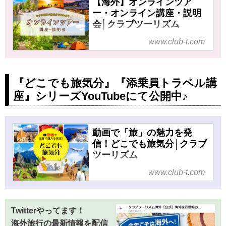
州、ヨーロッパ、アジア、オセア
【海外】オンラインツア
ニア、アメリカ、カナダ、ハワ
ー・オンライン講座・説明
会│クラブツーリズム
イ。クラブツーリズムのスタッ
フ、ガイド、添乗員、旅館、ホテ
海外のオンラインツアー・オン
www.club-t.com
ル、そして観光施設の方によるブ
ライン講座・説明会ならクラブ
ログをご覧いただけます。旅行先
ツーリズム！あなたの新たな発
から？仕事場から？スタッフ一押
見が見つかる、おうち時間で旅
『どこでも旅気分』『添乗員トラベル講
しのツアー情報から観光地の情報
気分を味わおう！
を発信いたします！
座』シリーズYouTubeにて公開中♪
動画で「旅」の魅力を発
信！どこでも旅気分│クラブ
ツーリズム
クラブツーリズムの動画で
www.club-t.com
「旅」の魅力を発信！おうち
や、通勤中、お仕事の休憩中な
ど、隙間時間を利用して「どこ
Twitterやってます！
でも旅気分」を味わっていただ
海外旅行の最新情報を配信