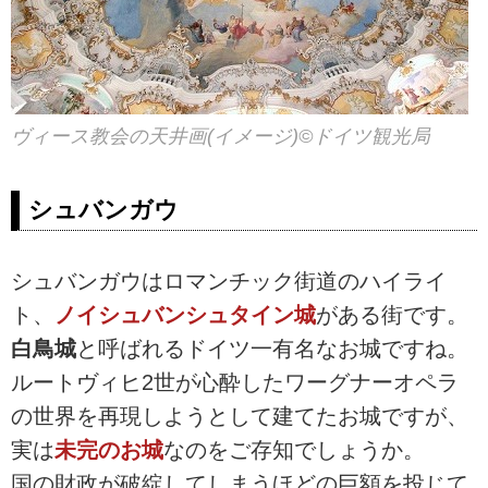
ヴィース教会の天井画(イメージ)©ドイツ観光局
シュバンガウ
シュバンガウはロマンチック街道のハイライ
ト、
ノイシュバンシュタイン城
がある街です。
白鳥城
と呼ばれるドイツ一有名なお城ですね。
ルートヴィヒ2世が心酔したワーグナーオペラ
の世界を再現しようとして建てたお城ですが、
実は
未完のお城
なのをご存知でしょうか。
国の財政が破綻してしまうほどの巨額を投じて