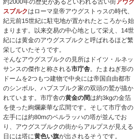
約2000年の歴史があるといわれる古い街
アウグ
スブルク
はローマ皇帝アウグストゥスの時代、
紀元前15世紀に駐屯地が置かれたところから始
まります。以来交易の中心地として栄え、14世
紀には黄金のアウグスブルクと呼ばれるほど繁
栄していたそうです。
そんなアウグスブルクの見所はドイツ・ルネッ
サンスの傑作と称される
市庁舎
。たまねぎ形の
ドームを2つもつ建物で中央には帝国自由都市
のシンボル、ハプスブルク家の双頭の鷲が描か
れています。市庁舎の
黄金の間
は約3kgの金箔
を使った絢爛豪華な広間です。そして市庁舎の
左手には約80mのペルラッハの塔が並んでお
り、アウグスブルクの街からアルプスが見える
日には塔に
黄色い旗
が出されるそうです。