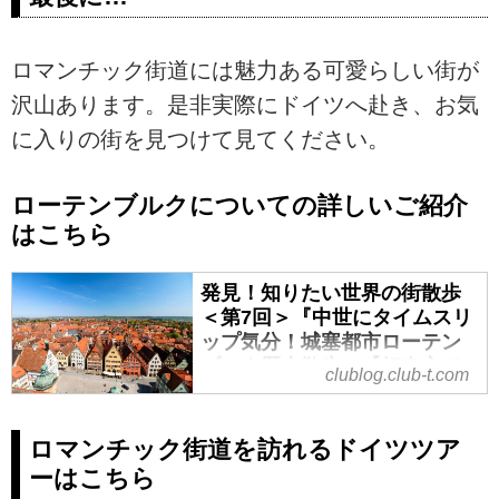
ロマンチック街道には魅力ある可愛らしい街が
沢山あります。是非実際にドイツへ赴き、お気
に入りの街を見つけて見てください。
ローテンブルクについての詳しいご紹介
はこちら
発見！知りたい世界の街散歩
＜第7回＞『中世にタイムスリ
ップ気分！城塞都市ローテン
ブルク歴史散歩』【好奇心で
clublog.club-t.com
旅する海外】 - クラブログ ～
スタッフブログ～｜クラブツ
ーリズム
ロマンチック街道を訪れるドイツツア
ーはこちら
海外旅行に行ったら、その国の空