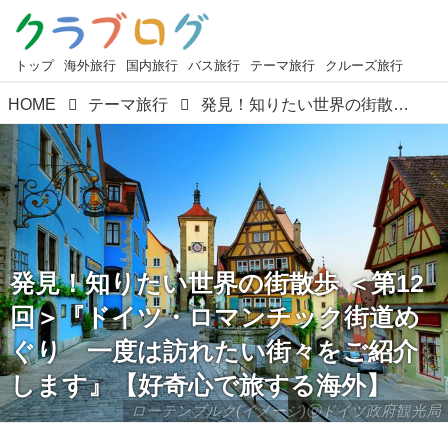
トップ
海外旅行
国内旅行
バス旅行
テーマ旅行
クルーズ旅行
HOME
テーマ旅行
発見！知りたい世界の街散歩 ＜第12回＞『ドイツ・ロマンチック街道めぐり 一度は訪れたい街々をご紹介します』【好奇心で旅する海外】
発見！知りたい世界の街散歩 ＜第12
回＞『ドイツ・ロマンチック街道め
ぐり 一度は訪れたい街々をご紹介
します』【好奇心で旅する海外】
ローテンブルク(イメージ)ⓒドイツ政府観光局