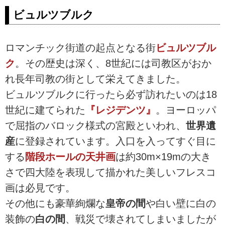
ビュルツブルク
ロマンチック街道の起点となる街
ビュルツブル
ク
。その歴史は深く、8世紀には司教区がおか
れ長年司教の街として栄えてきました。
ビュルツブルクに行ったら必ず訪れたいのは18
世紀に建てられた
『レジデンツ』
。ヨーロッパ
で屈指のバロック様式の宮殿といわれ、
世界遺
産
に登録されています。入口を入ってすぐ目に
する
階段ホールの天井画
は約30m×19mの大き
さで四大陸を表現して描かれた美しいフレスコ
画は必見です。
その他にも豪華絢爛な
皇帝の間
や白い壁に白の
装飾の
白の間
、戦災で壊されてしまいましたが