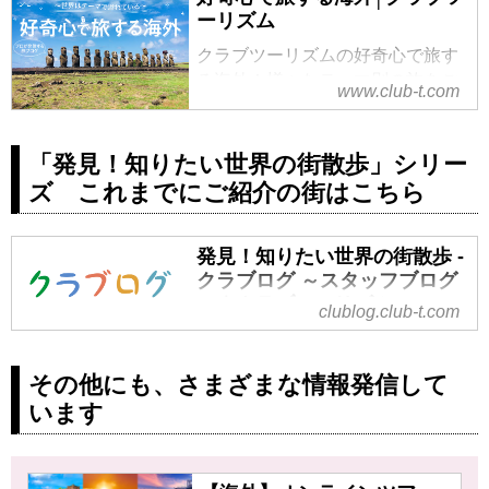
ーリズム
クラブツーリズムの好奇心で旅す
る海外！様々なテーマ別の旅をご
www.club-t.com
紹介！世界の芸術や歴史、鉄道、
グルメなど新たな旅の魅力を見つ
けませんか？
「発見！知りたい世界の街散歩」シリー
ズ これまでにご紹介の街はこちら
発見！知りたい世界の街散歩 -
クラブログ ～スタッフブログ
～｜クラブツーリズム
clublog.club-t.com
発見！知りたい世界の街散歩 の記
事一覧 - 仲間が広がる、旅が深ま
その他にも、さまざまな情報発信して
る。クラブツーリズムでバスツア
います
ー、国内ツアー、海外ツアーへ出
かけましょう。北海道、東北、関
東、中部・北陸、近畿、四国、九