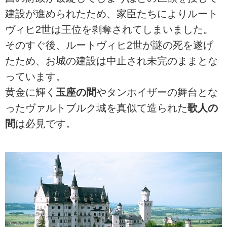
建設が進められたため、家臣たちによりルート
ヴィヒ2世は王位を剥奪されてしまいました。
そのすぐ後、ルートヴィヒ2世が謎の死を遂げ
たため、お城の建設は中止され未完のままとな
っています。
黄金に輝く
玉座の間
やタンホイザーの舞台とな
ったヴァルトブルク城を真似て造られた
歌人の
間
は必見です。