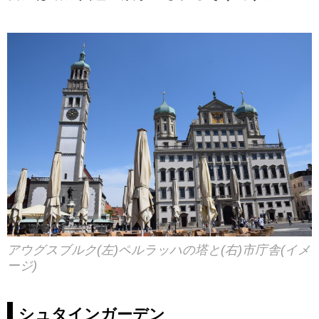
アウグスブルク(左)ペルラッハの塔と(右)市庁舎(イメ
ージ)
シュタインガーデン