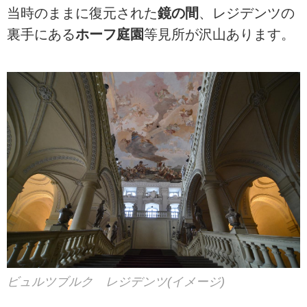
当時のままに復元された
鏡の間
、レジデンツの
裏手にある
ホーフ庭園
等見所が沢山あります。
ビュルツブルク レジデンツ(イメージ)