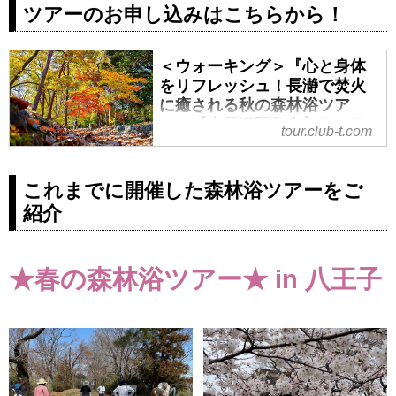
ツアーのお申し込みはこちらから！
＜ウォーキング＞『心と身体
をリフレッシュ！長瀞で焚火
に癒される秋の森林浴ツア
ー』【上長瀞駅集合】｜クラ
tour.club-t.com
ブツーリズム
＜ウォーキング＞『心と身体をリ
これまでに開催した森林浴ツアーをご
フレッシュ！長瀞で焚火に癒され
紹介
る秋の森林浴ツアー』【上長瀞駅
集合】の紹介をしています。ツア
ー・旅行のお申込ならクラブツー
★春の森林浴ツアー★ in 八王子
リズム。