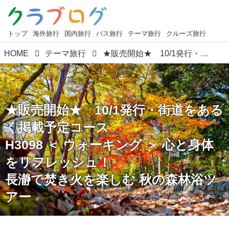
トップ
海外旅行
国内旅行
バス旅行
テーマ旅行
クルーズ旅行
HOME
テーマ旅行
★販売開始★ 10/1発行・街道をあるく掲載予定コース H3098 ＜ ウォーキング ＞ 心と身体をリフレッシュ！ 長瀞で焚き火を楽しむ 秋の森林浴ツアー
★販売開始★ 10/1発行・街道をある
く掲載予定コース
H3098 ＜ ウォーキング ＞ 心と身体
をリフレッシュ！
長瀞で焚き火を楽しむ 秋の森林浴ツ
アー