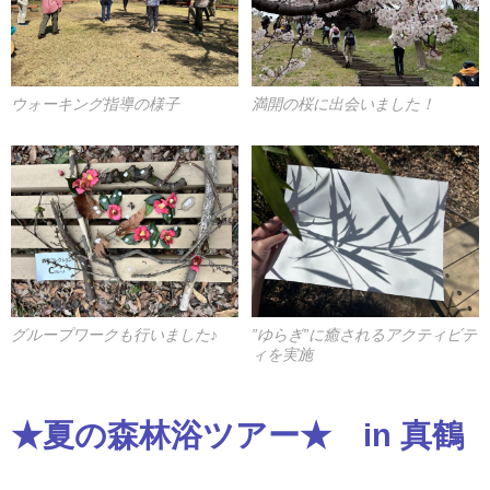
ウォーキング指導の様子
満開の桜に出会いました！
グループワークも行いました♪
”ゆらぎ”に癒されるアクティビテ
ィを実施
★夏の森林浴ツアー★ in 真鶴