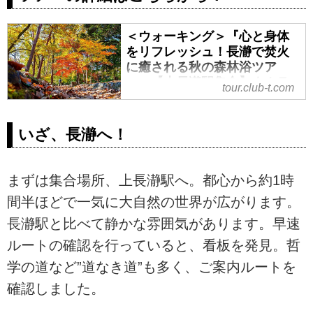
＜ウォーキング＞『心と身体
をリフレッシュ！長瀞で焚火
に癒される秋の森林浴ツア
ー』【上長瀞駅集合】｜クラ
tour.club-t.com
ブツーリズム
＜ウォーキング＞『心と身体をリ
いざ、長瀞へ！
フレッシュ！長瀞で焚火に癒され
る秋の森林浴ツアー』【上長瀞駅
集合】の紹介をしています。ツア
まずは集合場所、上長瀞駅へ。都心から約1時
ー・旅行のお申込ならクラブツー
リズム。
間半ほどで一気に大自然の世界が広がります。
長瀞駅と比べて静かな雰囲気があります。早速
ルートの確認を行っていると、看板を発見。哲
学の道など”道なき道”も多く、ご案内ルートを
確認しました。