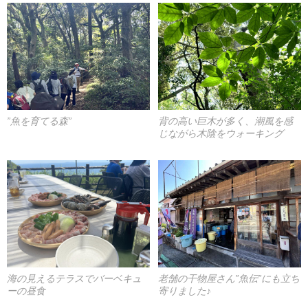
”魚を育てる森”
背の高い巨木が多く、潮風を感
じながら木陰をウォーキング
海の見えるテラスでバーベキュ
老舗の干物屋さん”魚伝”にも立ち
ーの昼食
寄りました♪