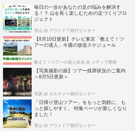
毎日の一歩があなたの足の悩みを解決す
る！？ 山を長く楽しむための足づくりプロ
ジェクト
登山
@ アウトドア旅行センター
【8月10日更新】テレビ東京「教えて！ツ
アーの達人」今週の放送スケジュール
教えて！ツアーの達人担当
@ メディア開発
【写真撮影の旅】ツアー残席状況のご案内
＜8月5日更新＞
写真
@ カルチャー旅行センター
「日帰り登山ツアー」をもっと気軽に、も
っと探しやすく。 特集ページが新しくなり
ました！
登山
@ アウトドア旅行センター