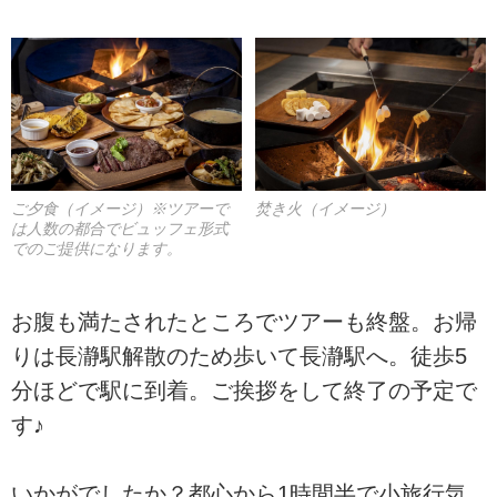
ご夕食（イメージ）※ツアーで
焚き火（イメージ）
は人数の都合でビュッフェ形式
でのご提供になります。
お腹も満たされたところでツアーも終盤。お帰
りは長瀞駅解散のため歩いて長瀞駅へ。徒歩5
分ほどで駅に到着。ご挨拶をして終了の予定で
す♪
いかがでしたか？都心から1時間半で小旅行気