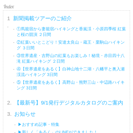
新聞掲載ツアーのご紹介
①馬籠宿から妻籠宿ハイキングと香嵐渓・小原四季桜 紅葉
と桜の競演 ２日間
②紅葉いいとこどり！安達太良山・蔵王・栗駒山ハイキン
グ ３日間
③世界遺産・吉野山の紅葉もお楽しみ！秘境・赤目四十八
滝 紅葉ハイキング ２日間
④【世界遺産をあるく】白神山地十二湖・八幡平と奥入瀬
渓流ハイキング 3日間
⑤【世界遺産をあるく】高野山・熊野三山・中辺路ハイキ
ング 3日間
【最新号】9/1発行デジタルカタログのご案内
お知らせ
▶おすすめ記事・特集
▶新しく「あるく」のLINEができました！