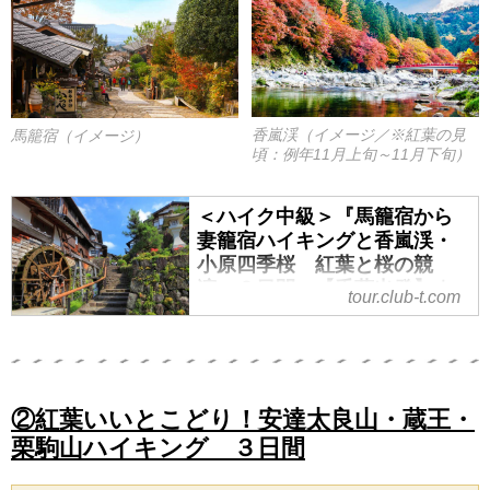
香嵐渓（イメージ／※紅葉の見
馬籠宿（イメージ）
頃：例年11月上旬～11月下旬）
＜ハイク中級＞『馬籠宿から
妻籠宿ハイキングと香嵐渓・
小原四季桜 紅葉と桜の競
演 ２日間』【千葉出発】｜
tour.club-t.com
クラブツーリズム
●ハイクガイド同行（1日目のみ）
●ガイディングレシーバー付き
●１名１室同旅行代金
②紅葉いいとこどり！安達太良山・蔵王・
栗駒山ハイキング ３日間