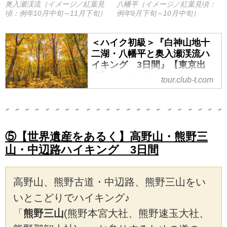
奥入瀬渓流（イメージ／紅葉見
八幡平（イメージ／紅葉見頃：
頃：例年10月中旬～11月下旬）
例年9月下旬～10月中旬）
＜ハイク初級＞『白神山地十
二湖・八幡平と奥入瀬渓流ハ
イキング 3日間』【東京出
発】｜クラブツーリズム
tour.club-t.com
●ハイクガイド同行（２・３日目の
み）
●ガイディングレシーバー付き
●温泉宿泊
⑤【世界遺産をあるく】高野山・熊野三
山・中辺路ハイキング 3日間
高野山、熊野古道・中辺路、熊野三山をい
いとこどりでハイキング♪
「
熊野三山
(熊野本宮大社、熊野速玉大社、