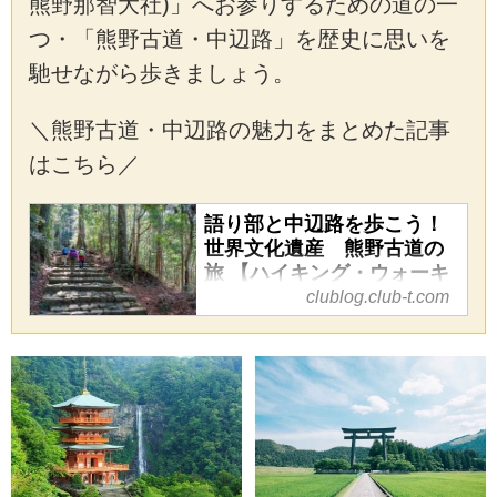
熊野那智大社)」へお参りするための道の一
つ・「熊野古道・中辺路」を歴史に思いを
馳せながら歩きましょう。
＼熊野古道・中辺路の魅力をまとめた記事
はこちら／
語り部と中辺路を歩こう！
世界文化遺産 熊野古道の
旅 【ハイキング・ウォーキ
ングの旅】 - クラブログ ～
clublog.club-t.com
スタッフブログ～｜クラブ
ツーリズム
神秘的な雰囲気漂う、熊野古
道。今回は語り部(現地ガイド)
とめぐる、熊野古道の魅力をご
紹介いたします。観光や参拝を
するツアーはありますが、現地