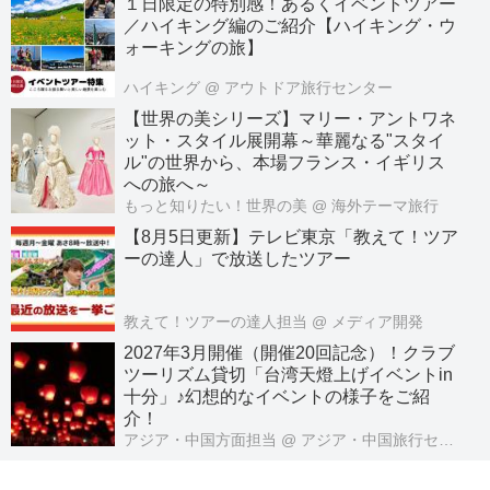
１日限定の特別感！あるくイベントツアー
／ハイキング編のご紹介【ハイキング・ウ
ォーキングの旅】
ハイキング
@ アウトドア旅行センター
【世界の美シリーズ】マリー・アントワネ
ット・スタイル展開幕～華麗なる"スタイ
ル"の世界から、本場フランス・イギリス
への旅へ～
もっと知りたい！世界の美
@ 海外テーマ旅行
【8月5日更新】テレビ東京「教えて！ツア
ーの達人」で放送したツアー
教えて！ツアーの達人担当
@ メディア開発
2027年3月開催（開催20回記念）！クラブ
ツーリズム貸切「台湾天燈上げイベントin
十分」♪幻想的なイベントの様子をご紹
介！
アジア・中国方面担当
@ アジア・中国旅行センター