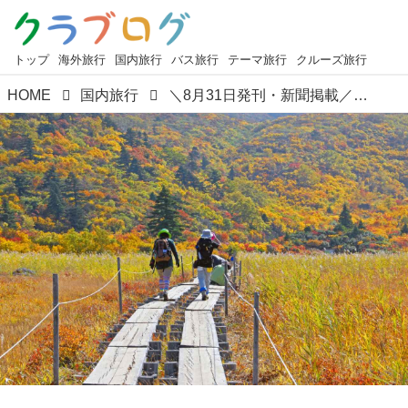
トップ
海外旅行
国内旅行
バス旅行
テーマ旅行
クルーズ旅行
HOME
国内旅行
＼8月31日発刊・新聞掲載／この秋歩いてほしい！紅葉絶景あるきツアーのご案内【ハイキング・ウォーキングの旅】