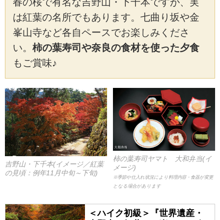
春の桜で有名な吉野山・下千本ですが、実
は紅葉の名所でもあります。七曲り坂や金
峯山寺など各自ペースでお楽しみくださ
い。
柿の葉寿司や奈良の食材を使った夕食
もご賞味♪
柿の葉寿司ヤマト 大和弁当(イ
吉野山・下千本(イメージ／紅葉
メージ)
の見頃：例年11月中旬～下旬)
※季節や仕入れ状況により料理内容・食器が変更
となる場合があります
＜ハイク初級＞『世界遺産・