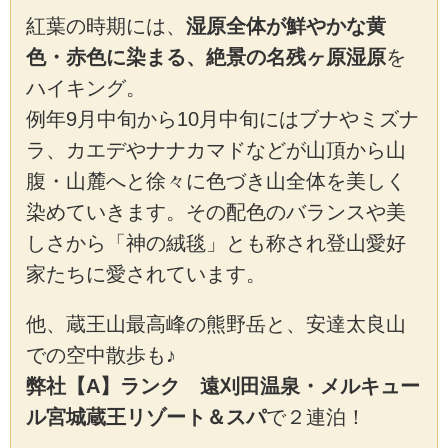
紅葉の時期には、
湿原全体が鮮やかな黄
色・赤色に染まる、絶景の名残ヶ原湿原
を
ハイキング。
例年9月中旬から10月中旬にはブナやミズナ
ラ、カエデやナナカマドなどが山頂から山
腹・山麓へと徐々に色づき山全体を美しく
染めていきます。その配色のバランスや美
しさから「神の絨毯」とも称され登山愛好
家たちに愛されています。
他、蔵王山最高峰の熊野岳と、安達太良山
での空中散歩も♪
弊社【A】ランク 遠刈田温泉・メルキュー
ル宮城蔵王リゾート＆スパ
で２連泊！