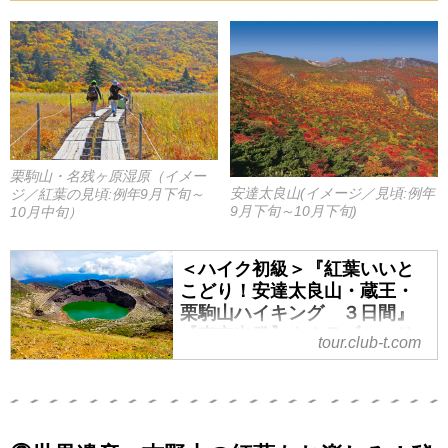
栗駒山・名残ヶ原湿原（イメー
安達太良山(イメージ／見頃:例年
ジ／紅葉の見頃:例年9月下旬～
9月下旬～10月下旬)
10月中旬）
＜ハイク初級＞『紅葉いいと
こどり！安達太良山・蔵王・
栗駒山ハイキング ３日間』
【東京出発】｜クラブツーリ
tour.club-t.com
ズム
●ハイクガイド同行（２・３日目の
み）
●ガイディングレシーバー付き