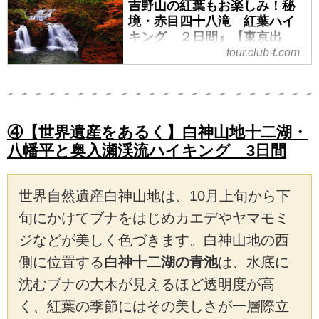
吉野山の紅葉もお楽しみ！秘
境・赤目四十八滝 紅葉ハイ
キング ２日間』【東京出
発】｜クラブツーリズム
tour.club-t.com
●ハイクガイド同行（２日目のみ）
●ガイディングレシーバー付き
●１名１室同旅行代金
④【世界遺産をあるく】白神山地十二湖・
八幡平と奥入瀬渓流ハイキング 3日間
世界自然遺産白神山地は、10月上旬から下
旬にかけてブナをはじめカエデやヤマモミ
ジなどが美しく色づきます。白神山地の西
側に位置する
白神十二湖の青池
は、水底に
沈むブナの大木が見えるほど透明度が高
く、紅葉の季節にはその美しさが一層際立