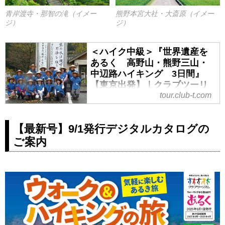
をじっくりと足で歩くことがで
青岸渡寺・那智の滝（イメー
熊野本宮大社・大斎原（イメー
きるのがハイキングツアーの魅
ジ）
ジ）
力です。いにしえの旅人の気分
になりながら、一緒に中辺路を
＜ハイク中級＞『世界遺産を
歩いてみませんか？
あるく 高野山・熊野三山・
中辺路ハイキング 3日間』
【東京出発】｜クラブツーリ
ズム
tour.club-t.com
＜ハイク中級＞『世界遺産をある
く 高野山・熊野三山・中辺路ハ
【最新号】9/1発行デジタルカタログの
イキング 3日間』 【東京出発】
ご案内
の紹介をしています。ツアー・旅
行のお申込ならクラブツーリズ
ム。