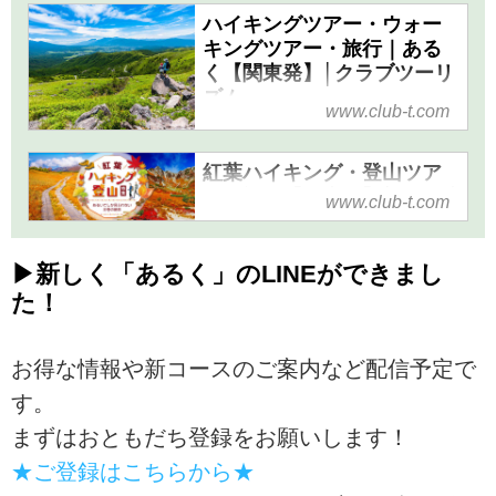
ツアーではご案内が難しいルー
ー・登山ツアー、宿泊・日帰
ハイキングツアー・ウォー
トなど、特別感満載のイベント
り、バス利用・鉄道利用など、
キングツアー・旅行｜ある
が盛りだくさん！
おすすめの尾瀬ツアーをご紹
く【関東発】│クラブツーリ
介。安心で快適な添乗員付きプ
ズム
www.club-t.com
ランもご用意。ツアーの検索・
ハイキングツアー・ウォーキン
ご予約も簡単。
グツアー・旅行ならクラブツー
紅葉ハイキング・登山ツア
リズム。四季の絶景と自然を満
ー・旅行【関東発】│クラブ
www.club-t.com
喫しながら歩くハイキングツア
ツーリズム
ーや、歴史・文化を歩いて学ぶ
クラブツーリズムの紅葉ハイキ
街歩き・ウォーキングツアーな
▶新しく「あるく」のLINEができまし
ング・登山ツアー特集！安心で
ど、全国各地の気軽に歩く旅を
た！
快適な添乗員付き・ガイド同行
ご紹介しています！初心者の方
プランもご用意。山野草や高山
もお一人参加も大歓迎！
植物など紅葉を観賞しながらハ
お得な情報や新コースのご案内など配信予定で
イキング、登山を楽しみません
す。
か。旬のおすすめのツアーもご
まずはおともだち登録をお願いします！
紹介。ツアーの検索・ご予約も
簡単。
★ご登録はこちらから★