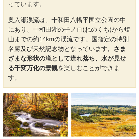
っています。
奥入瀬渓流は、十和田八幡平国立公園の中
にあり、十和田湖の子ノロ(ねのくち)から焼
山までの約14kmの渓流です。国指定の特別
名勝及び天然記念物となっています。
さま
ざまな形状の滝として流れ落ち、水が見せ
る千変万化の景観
を楽しむことができま
す。