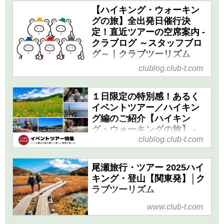
【ハイキング・ウォーキン
グの旅】全出発日催行決
定！直近ツアーの空席案内 -
クラブログ ～スタッフブロ
グ～｜クラブツーリズム
clublog.club-t.com
催行が決定しているハイキン
グ・ウォーキングの人気ツアー
の中から、まだご参加いただけ
１日限定の特別感！あるく
るコースをご紹介しておりま
イベントツアー／ハイキン
す。「◇月◇日出発のツアーは
グ編のご紹介【ハイキン
催行決定してるかしら？」「急
グ・ウォーキングの旅】 -
にお休みが取れたけれど今から
clublog.club-t.com
クラブログ ～スタッフブロ
間に合うツアーはある？」と、
グ～｜クラブツーリズム
お考えの方！どのコースも残席
尾瀬旅行・ツアー 2025ハイ
クラブツーリズムあるくブラン
が限られておりますので、ご検
キング・登山【関東発】│ク
ドで実施している、ハイキング
討中の方はぜひお早めにお申し
ラブツーリズム
イベントツアーについてご紹介
込みください！
いたします。その日だけしか味
クラブツーリズムの尾瀬ツア
www.club-t.com
わえない1日限定企画や、通常
ー・旅行特集！ハイキングツア