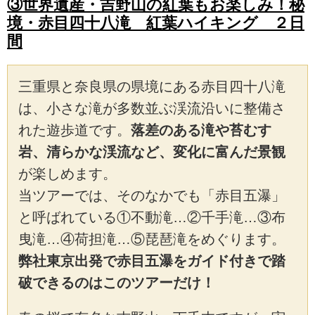
③世界遺産・吉野山の紅葉もお楽しみ！秘
●温泉宿泊
境・赤目四十八滝 紅葉ハイキング ２日
間
三重県と奈良県の県境にある赤目四十八滝
は、小さな滝が多数並ぶ渓流沿いに整備さ
れた遊歩道です。
落差のある滝や苔むす
岩、清らかな渓流など、変化に富んだ景観
が楽しめます。
当ツアーでは、そのなかでも「赤目五瀑」
と呼ばれている①不動滝…②千手滝…③布
曳滝…④荷担滝…⑤琵琶滝をめぐります。
弊社東京出発で赤目五瀑をガイド付きで踏
破できるのはこのツアーだけ！