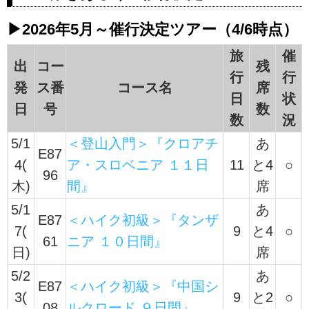
グ・登山の旅・ツアー特集！海外
の雄大な山々を一緒に歩いてみま
▶2026年5月～催行決定ツアー（4/6時点）
せんか？気軽なハイキングから、
旅
催
山小屋泊まりの本格的トレッキン
出
コー
残
グまで多数のプランをご用意して
行
行
発
ス番
コース名
席
おります。
日
状
日
号
数
数
況
5/1
＜登山入門＞『クロアチ
あ
E87
4(
ア・スロベニア １１日
11
と4
○
96
木)
間』
席
5/1
あ
E87
＜ハイク初級＞『タンザ
7(
9
と4
○
61
ニア １０日間』
日)
席
5/2
あ
E87
＜ハイク初級＞『中国シ
3(
9
と2
○
08
ルクロード ９日間』