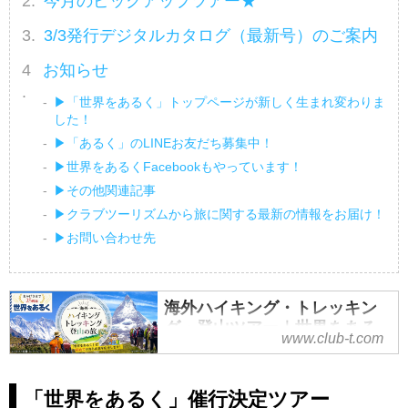
今月のピックアップツアー★
3/3発行デジタルカタログ（最新号）のご案内
お知らせ
▶「世界をあるく」トップページが新しく生まれ変わりま
した！
▶「あるく」のLINEお友だち募集中！
▶世界をあるくFacebookもやっています！
▶その他関連記事
▶クラブツーリズムから旅に関する最新の情報をお届け！
▶お問い合わせ先
海外ハイキング・トレッキン
グ・登山ツアー｜世界をある
www.club-t.com
く│クラブツーリズム
クラブツーリズムの【世界をある
「世界をあるく」催行決定ツアー
く】海外ハイキング・トレッキン