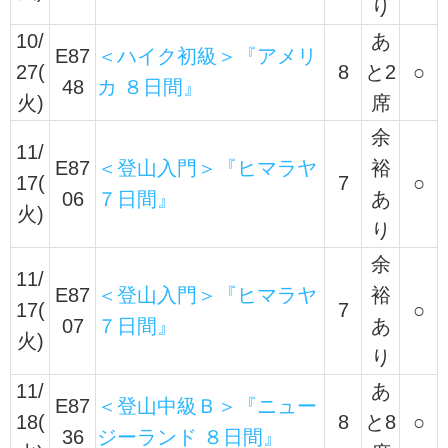
り
10/
あ
E87
＜ハイク初級＞『アメリ
27(
8
と2
○
48
カ ８日間』
火)
席
余
11/
E87
＜登山入門＞『ヒマラヤ
裕
17(
7
○
06
７日間』
あ
火)
り
余
11/
E87
＜登山入門＞『ヒマラヤ
裕
17(
7
○
07
７日間』
あ
火)
り
11/
あ
E87
＜登山中級Ｂ＞『ニュー
18(
8
と8
○
36
ジーランド ８日間』