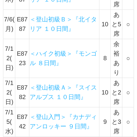
席
あ
7/6(
E87
＜登山初級Ｂ＞『北イタ
10
と5
○
月)
87
リア １０日間』
席
余
7/1
E87
＜ハイク初級＞『モンゴ
裕
2(
8
○
23
ル ８日間』
あ
日)
り
7/1
あ
E87
＜登山初級Ａ＞『スイス
2(
10
と2
○
82
アルプス １０日間』
日)
席
7/1
あ
E87
＜登山入門＞『カナディ
5(
9
と3
○
42
アンロッキー ９日間』
水)
席