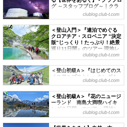
る【世界をあるく】 - クラブロ
かつての制限も過去のものとな
グ ～スタッフブログ～｜クラ
り、2026年現在、世界の観光地は
ブツーリズム
clublog.club-t.com
再び活気に満ちあふれています。
果てしない草原に咲く花、満天の
羽田・成田空港でも、大きな荷物
星。五感がよろこぶモンゴルへ
＜登山入門＞『連泊でめぐる
を持って出発を待つ方々の姿が日
——
クロアチア・スロベニア "決定
常となりました。
モンゴルという国を思い浮かべる
版"じっくり！たっぷり！絶景
「海外の山なんて、日本の山を極
と、まず広がるのは地平線まで続
巡り11日間』のツアー 現地レ
めた人しか行けないのでは？」
く大草原。
ポート【世界をあるく】 - クラ
clublog.club-t.com
そう思われている方も多いかもし
風が流れるたび、黄色や紫の可憐
ブログ ～スタッフブログ～｜
れません。ですが、実は日頃日本
な野の花が一斉に揺れ、まるで大
クラブツーリズム
の山は登ったことがない方でも歩
＜登山初級A＞『はじめてのス
地そのものが息づいているようで
けるような海外のハイキングルー
イスアルプストレッキング１
はじめに
す。春から夏にかけて咲き誇る
clublog.club-t.com
トは沢山あります！
０日間』のツアー 現地レポー
皆さんこんにちは！「世界をある
花々は、訪れる季節ごとに表情を
その理由は、ルートの歩きやすさ
ト【世界をあるく】 - クラブロ
く」担当の中田です。
変え、旅人の心をそっと掴んで離
グ ～スタッフブログ～｜クラ
にあります。
＜登山初級A＞『花のニュージ
本日は昨年5月に催行されたクロア
しません。
ブツーリズム
日本の山は急峻な登りや岩場が多
ーランド 南島大満喫ハイキ
チア・スロベニアのハイキングツ
そして夜が訪れると——そこに
ング８日間』のツアー 現地レ
いのが特徴ですが、...
アーのレポートに基づき、下記の
はじめに
clublog.club-t.com
は、言葉を失うほどの星空。都会
ポート【世界をあるく】 - クラ
コース番号：E8796というコース
皆さんこんにちは！「世界をある
では決して見られない“漆黒のキャ
ブログ ～スタッフブログ～｜
を紹介させていただきます！
く」担当の中田です。
ンバスにまぶした光の粒”が、頭上