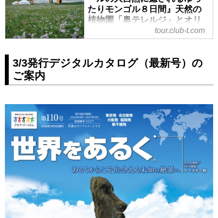
たりモンゴル８日間』天然の
植物園「奥テレルジ」とオリ
ジナル（ミニ）ナーダムへご
tour.club-t.com
案内！新月出発で満天の星空
堪能｜クラブツーリズム
3/3発行デジタルカタログ（最新号）の
＜ハイク初級＞『壮大なスケール
ご案内
の大自然に癒されるゆったりモン
ゴル８日間』天然の植物園「奥テ
レルジ」とオリジナル（ミニ）ナ
ーダムへご案内！新月出発で満天
の星空堪能の紹介をしています。
ツアー・旅行のお申込ならクラブ
ツーリズム。