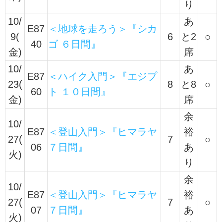
り
10/
あ
E87
＜地球を走ろう＞『シカ
9(
6
と2
○
40
ゴ ６日間』
金)
席
10/
あ
E87
＜ハイク入門＞『エジプ
23(
8
と8
○
60
ト １０日間』
金)
席
余
10/
E87
＜登山入門＞『ヒマラヤ
裕
27(
7
○
06
７日間』
あ
火)
り
余
10/
E87
＜登山入門＞『ヒマラヤ
裕
27(
7
○
07
７日間』
あ
火)