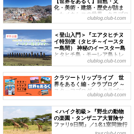
クラブツーリズム
【世界をあるく】自然・文
本年度のツアーは昨年のお客様の
本日は昨年７月に催行されたスイ
いっぱいに広がります。天の川が
化・美術・建築・歴史が詰ま
お声をもとに10日間から11日間に
はじめに
スのハイキングツアーのレポート
くっきりと帯を描...
ったメキシコの世界 - クラブロ
パワーアップしております。
皆さんこんにちは！「世界をある
に基づき、下記のコース番号：
clublog.club-t.com
グ ～スタッフブログ～｜クラ
＜登山入門＞『連泊でめぐるクロ
く」担当の中田です。
E8782というコースを紹介させて
ブツーリズム
アチア・スロベニア ”決定版”じっ
本日は昨年催行されたニュージー
いただきます！
＜登山入門＞『エアタヒチヌ
くり！たっぷり！絶景巡り11日
メキシコの奥深い魅力に触れる、
ランドのハイキングツアーのレポ
＜登山初級A＞『はじめてのスイ
イ特別便（タヒチ～イースタ
間』7つの大自然絶景ルート／1グ
大人の特別な旅の記録へ。
ートに基づき、下記のコース番
スアルプストレッキング１０日
ー島間） 神秘のイースター島
ループ最大22名／宿泊立地に注
「メキシコ」と聞くと、どんな情
号：E8732というコースを紹介さ
間』２つの絶景展望ホテル とユン
とタヒチ島・モーレア島トレ
目！｜クラブツーリズム
景を思い浮かべるでしょうか？
せていただきます！
グフラウ三山・マッターホルン・
ッキング８日間』ツアーのご
clublog.club-t.com
＜登山...
燃えるような太陽、極彩色の街並
本年度のツアーは昨年のお客様の
モンブランの名峰絶景スポット
紹介！【世界をあるく】 - クラ
み、あるいは教科書で見た謎めい
お声をさらにパワーアップしてお
へ！｜クラブツーリズム
ブログ ～スタッフブログ～｜
クラツートリップライブ 世
た巨大遺跡。
ります。
＜登山初級A＞『はじめてのスイ
クラブツーリズム
界をあるく編 - クラブログ ～
今回お届けするのは、そんな想像
また、2026年4月に待望のフッカ
スアルプストレッキング１０日
スタッフブログ～｜クラブツ
こんにちは！今回は現在募集中の
を遥かに超える、歴史と色彩が織
ーバレー トレッキングルートの工
間』２つの絶景展望ホテル とユン
clublog.club-t.com
ーリズム
「世界をあるく」おすすめツアー
りなす11日間の「美と神秘」の探
事が終わり、ついに再開します。
グフラウ三山・マッターホルン・
の1つ、『神秘のイースター島とタ
検記をツアー担当の大川内が目で
もちろん、フッカーバレーのルー
モ...
【本日のライブ紹介】一生モノの
＜ハイク初級＞『野生の動物
ヒチ島・モーレア島トレッキング
見て、感じて、体験したままにお
トもご案内しますので、ぜひ最後
景色に出会う世界の歩き旅。
の楽園・タンザニア大冒険サ
８日間』をご紹介させていただき
伝えします。
までお付き合いください♪
本日はご視聴誠にありがとうござ
ファリ9日間』／1名1室同旅行
ます！
標高の高い古都の空気感、ジャン
＜登山初級A＞『花のニュージー
います！
代金／8回のサファリとジャン
海外ハイキング・トレッキング・
tour.club-t.com
グルの奥に潜む聖なる泉の静寂な
ランド ...