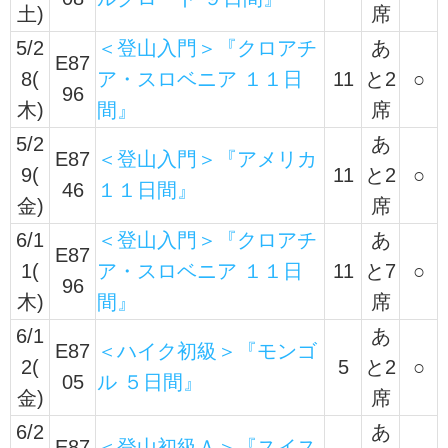
土)
席
5/2
＜登山入門＞『クロアチ
あ
E87
8(
ア・スロベニア １１日
11
と2
○
96
木)
間』
席
5/2
あ
E87
＜登山入門＞『アメリカ
9(
11
と2
○
46
１１日間』
金)
席
6/1
＜登山入門＞『クロアチ
あ
E87
1(
ア・スロベニア １１日
11
と7
○
96
木)
間』
席
6/1
あ
E87
＜ハイク初級＞『モンゴ
2(
5
と2
○
05
ル ５日間』
金)
席
6/2
あ
E87
＜登山初級Ａ＞『スイス