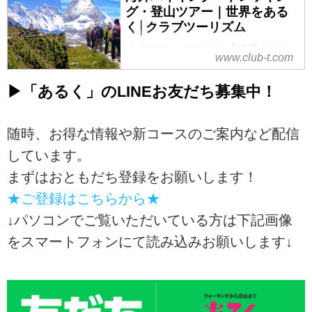
グ・登山ツアー｜世界をある
く│クラブツーリズム
クラブツーリズムの【世界をある
www.club-t.com
く】海外ハイキング・トレッキン
グ・登山の旅・ツアー特集！海外
▶「あるく」のLINEお友だち募集中！
の雄大な山々を一緒に歩いてみま
せんか？気軽なハイキングから、
山小屋泊まりの本格的トレッキン
随時、お得な情報や新コースのご案内など配信
グまで多数のプランをご用意して
しています。
おります。
まずはおともだち登録をお願いします！
★ご登録はこちらから★
↓パソコンでご覧いただいている方は下記画像
をスマートフォンにて読み込みお願いします↓