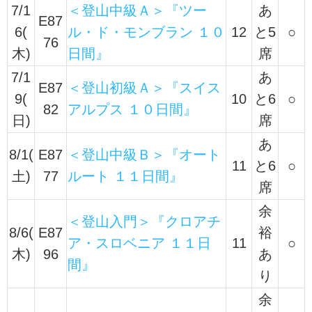
7/1
＜登山中級Ａ＞『ツー
あ
E87
6(
ル・ド・モンブラン １０
12
と5
○
76
木)
日間』
席
7/1
あ
E87
＜登山初級Ａ＞『スイス
9(
10
と6
○
82
アルプス １０日間』
日)
席
あ
8/1(
E87
＜登山中級Ｂ＞『オート
11
と6
○
土)
77
ルート １１日間』
席
余
＜登山入門＞『クロアチ
8/6(
E87
裕
ア・スロベニア １１日
11
○
木)
96
あ
間』
り
余