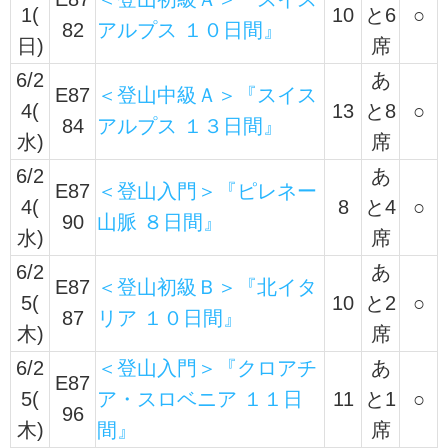
1(
10
と6
○
82
アルプス １０日間』
日)
席
6/2
あ
E87
＜登山中級Ａ＞『スイス
4(
13
と8
○
84
アルプス １３日間』
水)
席
6/2
あ
E87
＜登山入門＞『ピレネー
4(
8
と4
○
90
山脈 ８日間』
水)
席
6/2
あ
E87
＜登山初級Ｂ＞『北イタ
5(
10
と2
○
87
リア １０日間』
木)
席
6/2
＜登山入門＞『クロアチ
あ
E87
5(
ア・スロベニア １１日
11
と1
○
96
木)
間』
席