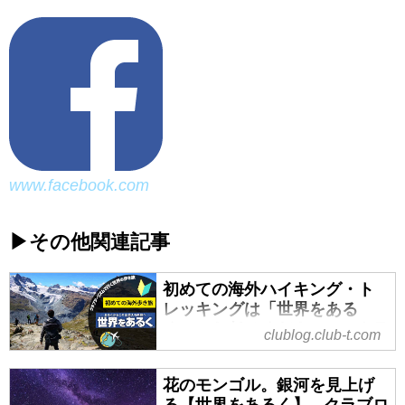
www.facebook.com
▶その他関連記事
初めての海外ハイキング・ト
レッキングは「世界をある
く」にお任せください！ - クラ
clublog.club-t.com
ブログ ～スタッフブログ～｜
クラブツーリズム
花のモンゴル。銀河を見上げ
今年は海外あるき旅に行こう！！