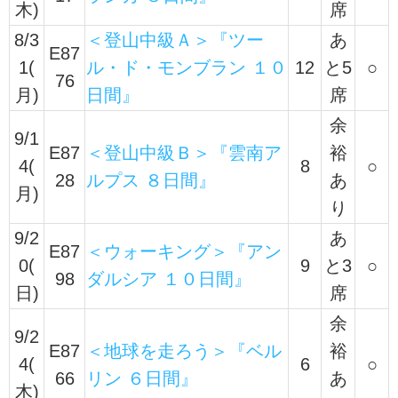
木)
席
8/3
＜登山中級Ａ＞『ツー
あ
E87
1(
ル・ド・モンブラン １０
12
と5
○
76
月)
日間』
席
余
9/1
E87
＜登山中級Ｂ＞『雲南ア
裕
4(
8
○
28
ルプス ８日間』
あ
月)
り
9/2
あ
E87
＜ウォーキング＞『アン
0(
9
と3
○
98
ダルシア １０日間』
日)
席
余
9/2
E87
＜地球を走ろう＞『ベル
裕
4(
6
○
66
リン ６日間』
あ
木)