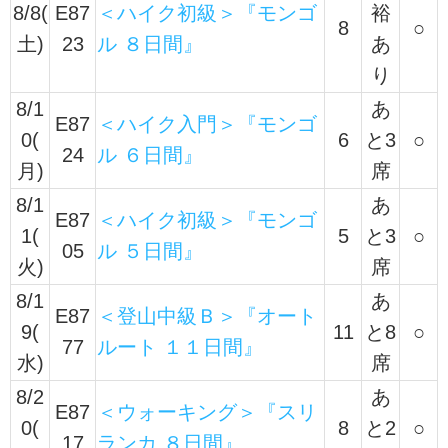
8/8(
E87
＜ハイク初級＞『モンゴ
裕
8
○
土)
23
ル ８日間』
あ
り
8/1
あ
E87
＜ハイク入門＞『モンゴ
0(
6
と3
○
24
ル ６日間』
月)
席
8/1
あ
E87
＜ハイク初級＞『モンゴ
1(
5
と3
○
05
ル ５日間』
火)
席
8/1
あ
E87
＜登山中級Ｂ＞『オート
9(
11
と8
○
77
ルート １１日間』
水)
席
8/2
あ
E87
＜ウォーキング＞『スリ
0(
8
と2
○
17
ランカ ８日間』