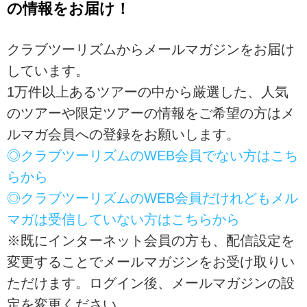
＜ウォーキング＞『催行決定！ア
の情報をお届け！
の星空堪能の紹介をしています。
ルハンブラ宮殿夜間貸切 情熱の
ツアー・旅行のお申込ならクラブ
アンダルシアと煌めく芸術の都
ツーリズム。
クラブツーリズムからメールマガジンをお届け
悠久のスペイン９日間』の紹介を
しています。ツアー・旅行のお申
しています。
込ならクラブツーリズム。
1万件以上あるツアーの中から厳選した、人気
のツアーや限定ツアーの情報をご希望の方はメ
ルマガ会員への登録をお願いします。
◎クラブツーリズムのWEB会員でない方はこち
らから
◎クラブツーリズムのWEB会員だけれどもメル
マガは受信していない方はこちらから
※既にインターネット会員の方も、配信設定を
変更することでメールマガジンをお受け取りい
ただけます。ログイン後、メールマガジンの設
定を変更ください。