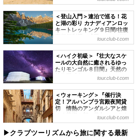
「いつかは海外へ行ってみたいけ
グルを体感する３つのウォー
登山ツアー│世界をあるく│クラブ
ど、現地に立った者だけが感じら
ど、言葉も不安だし、どこに行け
キングサファリ｜クラブツー
ツーリズム
れる「息づかい」を人生の豊かさ
ばいいかわからない…」
＜登山入門＞連泊で巡る！花
リズム
クラブツーリズムの【世界をある
を知る世代の皆さま...
そんなお悩みをお持ちの方へ！お
と湖の彩り カナディアンロッ
く】海外ハイキング・トレッキン
＜ハイク初級＞『野生の動物の楽
すすめの世界の歩き旅をご紹介！
キートレッキング９日間/往復
グ・登山の旅・ツアー特集！海外
園・タンザニア大冒険サファリ9日
ライブコマース未試聴の方は下記
直行便利用（成田～カルガリ
tour.club-t.com
の雄大な山々を一緒に歩いてみま
間』／1名1室同旅行代金／8回の
よりアーカイブ配信をご覧くださ
ー間）／花のシーズン限定＆1
せんか？気軽なハイキングから、
サファリとジャングルを体感する
グループ最大14名｜クラブツ
い♪
山小屋泊まりの本格的トレッキン
３つのウォーキングサファリの紹
＜ハイク初級＞『壮大なスケ
ーリズム
本日のライブコマースでは、世界
グまで多数のプランをご用意して
介をしています。ツアー・旅行の
ールの大自然に癒されるゆっ
中の絶景を知り尽くした私たち
＜登山入門＞連泊で巡る！花と湖
おります。
たりモンゴル８日間』天然の
お申込ならクラブツーリズム。
が、自信を持っておすすめする
の彩り カナディアンロッキートレ
www.club-t.com
植物園「奥テレルジ」とオリ
「絶対に失敗しない3つの国」を厳
tour.club-t.com
ッキング９日間/往復直行便利用
【特別運...
ジナル（ミニ）ナーダムへご
選してご紹介します。
（成田～カルガリー間）／花のシ
案内！新月出発で満天の星空
海外ハイキング・トレッキング・
ーズン限定＆1グループ最大14名
＜ウォーキング＞『催行決
堪能｜クラブツーリズム
登山ツアー｜世...
定！アルハンブラ宮殿夜間貸
の紹介をしています。ツアー・旅
＜ハイク初級＞『壮大なスケール
切 情熱のアンダルシアと煌
行のお申込ならクラブツーリズ
の大自然に癒されるゆったりモン
めく芸術の都 悠久のスペイ
ム。
tour.club-t.com
ゴル８日間』天然の植物園「奥テ
ン９日間』｜クラブツーリズ
レルジ」とオリジナル（ミニ）ナ
ム
▶クラブツーリズムから旅に関する最新
ーダムへご案内！新月出発で満天