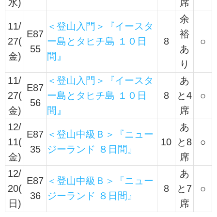
水)
席
余
11/
＜登山入門＞『イースタ
E87
裕
27(
ー島とタヒチ島 １０日
8
○
55
あ
金)
間』
り
11/
＜登山入門＞『イースタ
あ
E87
27(
ー島とタヒチ島 １０日
8
と4
○
56
金)
間』
席
12/
あ
E87
＜登山中級Ｂ＞『ニュー
11(
10
と8
○
35
ジーランド ８日間』
金)
席
12/
あ
E87
＜登山中級Ｂ＞『ニュー
20(
8
と7
○
36
ジーランド ８日間』
日)
席