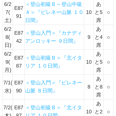
6/2
＜登山初級Ｂ～登山中級
あ
E87
7(
Ａ＞『ピレネー山脈 １０
10
と5
○
91
土)
日間』
席
6/2
あ
E87
＜登山入門＞『カナディ
8(
9
と4
○
42
アンロッキー ９日間』
日)
席
6/2
あ
E87
＜登山初級Ｂ＞『北イタ
9(
10
と5
○
87
リア １０日間』
月)
席
あ
7/1(
E87
＜登山入門＞『ピレネー
8
と8
○
水)
90
山脈 ８日間』
席
あ
7/2(
E87
＜登山初級Ｂ＞『北イタ
10
と2
○
木)
87
リア １０日間』