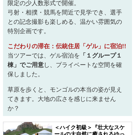
限定の少人数形式で開催。
弓射・相撲・競馬を間近で見学でき、選手
との記念撮影も楽しめる、温かい雰囲気の
特別企画です。
こだわりの滞在：伝統住居「ゲル」に宿泊!!
当ツアーでは、ゲル宿泊を
「１グループ１
棟」でご用意
し、プライベートな空間を確
保しました。
草原を歩くと、モンゴルの本当の姿が見え
てきます。大地の広さを感じに来ません
か？
＜ハイク初級＞『壮大なスケ
ールの大自然に癒されるゆっ