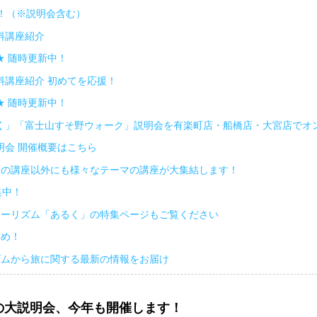
座！（※説明会含む）
料講座紹介
★ 随時更新中！
料講座紹介 初めてを応援！
★ 随時更新中！
く」「富士山すそ野ウォーク」説明会を有楽町店・船橋店・大宮店でオ
明会 開催概要はこちら
くの講座以外にも様々なテーマの講座が大集結します！
集中！
ツーリズム「あるく」の特集ページもご覧ください
すめ！
ズムから旅に関する最新の情報をお届け
の大説明会、今年も開催します！