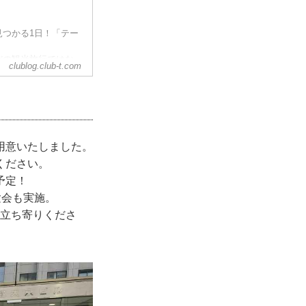
見つかる1日！「テー
だの観光旅行ではな
clublog.club-t.com
のイベントのお知ら
「あるく大説明会」
の大説明会」として
用意いたしました。
ください。
予定！
験会も実施。
お立ち寄りくださ