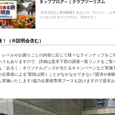
タッフブログ～｜クラブツーリズム
【9月5日(土) 新宿開催】あなたの「やりたい」が
マのある旅 秋の大説明会」開催決定！
「この秋、何か新しいことを始めてみたい」「た
く、一歩踏み込んだ目的のある旅がしたい」
そんな風に思っていらっしゃる方に、とっておき
せです！
座！（※説明会含む）
これまで多くのお客様にご好評をいただいていた
が、この秋、さらにパワーアップ！
旅のジャンルをぐっと広げ、「テーマのある旅 秋
、レベルやお困りごとの内容に応じて様々なラインナップをご
限定開催することが決定いたしました！
【2026年...
ースもありますので、詳細は是非下部の講座一覧リンクをご覧
な「あるく」オリジナルグッズが当たるキャンペーンなど実施
力企業様による”普段は聞くことがなかなかできない”講演や体
も実施いたします♪協力企業様専用ブースも設けますので是非