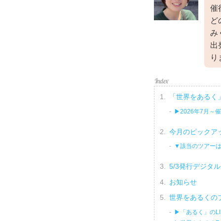
催
ど
み
出
り
「世界をあるく
▶2026年7月～
今月のピックア
▼該当のツアー
5/3発行デジタ
お知らせ
世界をあるくの
▶「あるく」のL