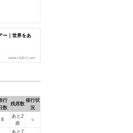
アー｜世界をあ
ング・トレッキン
www.club-t.com
一緒に歩いてみませ
格的トレッキングま
旅行
催行状
残席数
日数
況
あと2
8
○
席
あと7