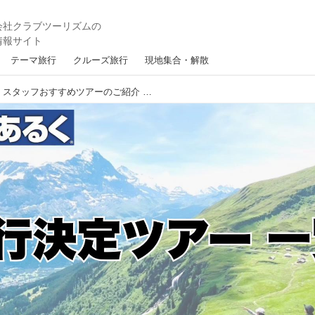
テーマ旅行
クルーズ旅行
現地集合・解散
まだ間に合う！催行決定 スタッフおすすめツアーのご紹介 ＜6/3更新＞【世界をあるく】