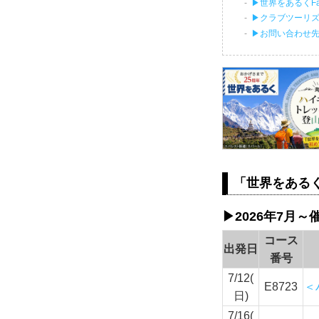
▶世界をあるくFa
▶クラブツーリ
▶お問い合わせ
「世界をある
▶2026年7月～
コース
出発日
番号
7/12(
E8723
＜
日)
7/16(