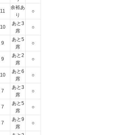
余裕あ
11
○
り
あと3
10
○
席
あと5
9
○
席
あと2
9
○
席
あと6
10
○
席
あと3
7
○
席
あと5
7
○
席
あと9
7
○
席