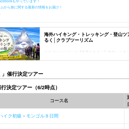
cebookもやっています！
ズムから旅に関する最新の情報をお届け！
先
海外ハイキング・トレッキング・登山ツ
るく│クラブツーリズム
クラブツーリズムの【世界をあるく】海外ハイキ
グ・登山の旅・ツアー特集！海外の雄大な山々を
んか？気軽なハイキングから、山小屋泊まりの本
で多数のプランをご用意しております。
く」催行決定ツアー
催行決定ツアー（6/2時点）
コース名
ハイク初級＞モンゴル８日間