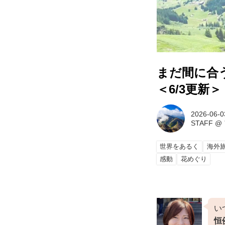
まだ間に合
＜6/3更新
2026-06-0
STAFF
@
世界をあるく
海外
感動
花めぐり
い
恒