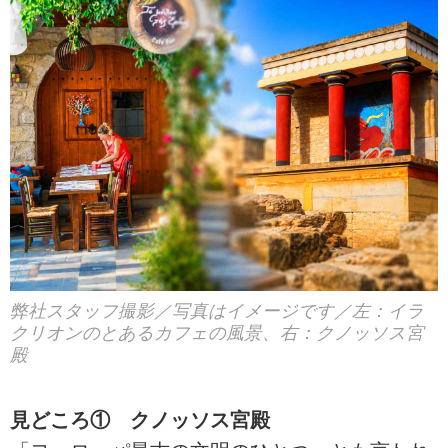
弊社スタッフ撮影／写真はイメージです／左：イラ
クリオンのとあるカフェの風景、右：クノッソス宮
殿
見どころ① クノッソス宮殿