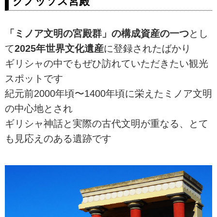
クノッソス宮殿
ラ8日間』の紹介をしています。ツ
アー・旅行のお申込ならクラブツ
「ミノア文明の宮殿群」の構成資産の一つ
とし
ーリズム。
て
2025年世界文化遺産
に登録されたばかり
ギリシャの中でもぜひ訪れていただきたい観光
スポットです
紀元前2000年頃〜1400年頃に栄えたミノア文明
の中心地とされ
ギリシャ神話と実際の古代文明が重なる、とて
も見応えのある遺跡です