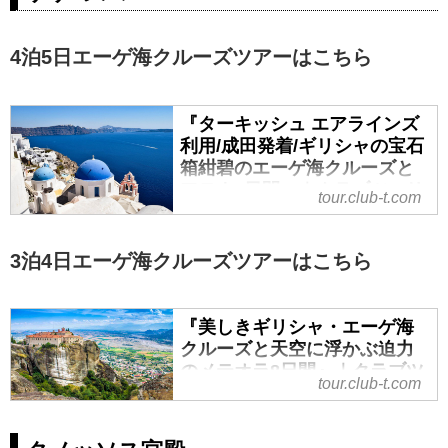
4泊5日エーゲ海クルーズツアーはこちら
『ターキッシュ エアラインズ
利用/成田発着/ギリシャの宝石
箱紺碧のエーゲ海クルーズと
アテネ8日間』｜クラブツーリ
tour.club-t.com
ズム
『ターキッシュ エアラインズ利用/
3泊4日エーゲ海クルーズツアーはこちら
成田発着/ギリシャの宝石箱紺碧の
エーゲ海クルーズとアテネ8日間』
の紹介をしています。ツアー・旅
『美しきギリシャ・エーゲ海
行のお申込ならクラブツーリズ
クルーズと天空に浮かぶ迫力
ム。
のメテオラ8日間』｜クラブツ
tour.club-t.com
ーリズム
『美しきギリシャ・エーゲ海クル
ーズと天空に浮かぶ迫力のメテオ