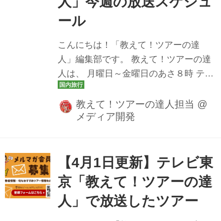
人」今週の放送スケジュ
の放送を見逃しても安心です♪ ぜひチェ
ックしてみてくださいね。 4月6日
ール
（月） おひとり参加も大歓迎！下関春
こんにちは！「教えて！ツアーの達
帆楼本店で食すふぐ会席 北九州・山口
人」編集部です。 教えて！ツアーの達
ぐるっと周遊美食旅２日間 ＞[番組スペ
人は、 月曜日～金曜日のあさ８時 テレ
シャルプラン...
ビ東京にて放送中です♪ 今週の放送スケ
ジュールをツアー情報とともにお届け
教えて！ツアーの達人担当
@
メディア開発
いたします。 どんなツアーが登場する
か、ぜひチェックしてみてください
ね。 4月6日（月） おひとり参加も大歓
迎！下関春帆楼本店で食すフグ会席 北
【4月1日更新】テレビ東
九州・山口ぐるっと周遊美食旅２日間
京「教えて！ツアーの達
＞[番組スペシャルプラン]下関の春帆楼
人」で放送したツアー
本店で食すふぐ会席 北九州･山口ぐるっ
と周遊美食旅2日間 4月7日（火） 観光