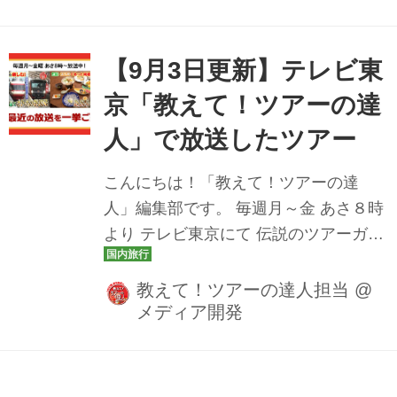
らのページでは、販売中の熊野古道ハ
イキングツアー、すべての出発日の催
行状況や空席状況を、一覧で一目でご
【9月3日更新】テレビ東
確認いただくことができます。 気にな
京「教えて！ツアーの達
るツアーがございましたら、各コース
人」で放送したツアー
のタイトルをクリックするとお申し込
みページへリンクします。日程のご検
こんにちは！「教えて！ツアーの達
討に、是非ご活用下さい♪ ハイキング担
人」編集部です。 毎週月～金 あさ８時
当：丹羽 熊野古道ハイキングツアー 一
より テレビ東京にて 伝説のツアーガイ
覧 コース名をクリックするとご予約い
ド 路子とともにイマ行くべき旅や楽し
ただけます。 ※交通手段、現地施設
み方をご案内しております！ 教えて！
教えて！ツアーの達人担当
@
等...
メディア開発
ツアーの達人では、YouTube公式チャ
ンネルにて放送した番組動画も公開し
ております。 楽しみにしていたあのツ
アーの放送を見逃しても安心です♪ ぜひ
10月号（9/1発行）のお