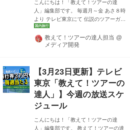
こんにちは！「教えて！ツアーの達
列車ろくもん・長野電鉄イベント列
人」編集部です。 毎週月～金 あさ８時
車・海里に一度に乗車！長野、新潟、
より テレビ東京にて 伝説のツアーガイ
山形を巡る大人の列車旅 ＞ろくもん･海
ド 路子とともにイマ行くべき旅や楽し
里･長野電鉄...
み方をご案内しております！ 先週は山
教えて！ツアーの達人担当
@
メディア開発
陰・山陽のみどころが詰まったツアー
や、北海道・秘境の絶景ツアーなど、
日本の魅力再発見のツアーが続々登場
しました。 教えて！ツアーの達人で
【3月23日更新】テレビ
は、YouTube公式チャンネルにて放送
東京「教えて！ツアーの
した番組動画も公開しております。 楽
達人」】今週の放送スケ
しみにしていたあのツアーの放送を見
逃しても安心です♪ ぜひチェックしてみ
ジュール
てくださいね。 3月23日（月） 夏の涼
こんにちは！「教えて！ツアーの達
旅！京都、岐阜の風物詩を一度に大満
人」編集部です。 教えて！ツアーの達
喫！！貴船川床料理と長良川鵜飼ツア