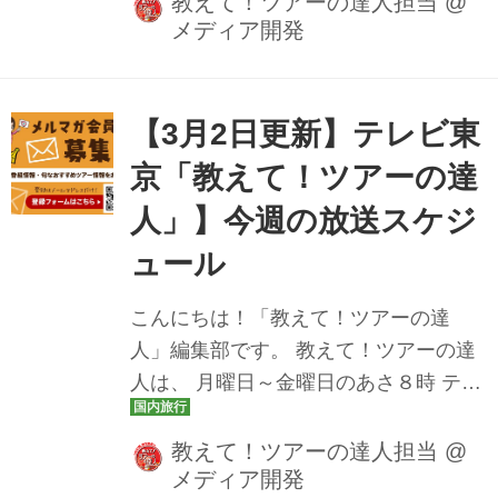
教えて！ツアーの達人担当
@
メディア開発
送300回を迎えました！300回記念のキ
ャンペーンも開催中です！ これからも
素敵なツアーをお届けしてまいりま
す。 教えて！ツアーの達人では、
【3月2日更新】テレビ東
YouTube公式チャンネルにて放送した
京「教えて！ツアーの達
番組動画も公開しております。 楽しみ
人」】今週の放送スケジ
にしていたあのツアーの放送を見逃し
ても安心です♪ ぜひチェックしてみてく
ュール
ださいね。 3月2日（月） 四国で2つの
こんにちは！「教えて！ツアーの達
夏祭りを一度に見物 高知のよさこい祭
人」編集部です。 教えて！ツアーの達
り・徳島の阿波踊り満喫ツアー 後編 ＞
人は、 月曜日～金曜日のあさ８時 テレ
1泊目は「...
ビ東京にて放送中です♪ 今週の放送スケ
ジュールをツアー情報とともにお届け
教えて！ツアーの達人担当
@
メディア開発
いたします。 どんなツアーが登場する