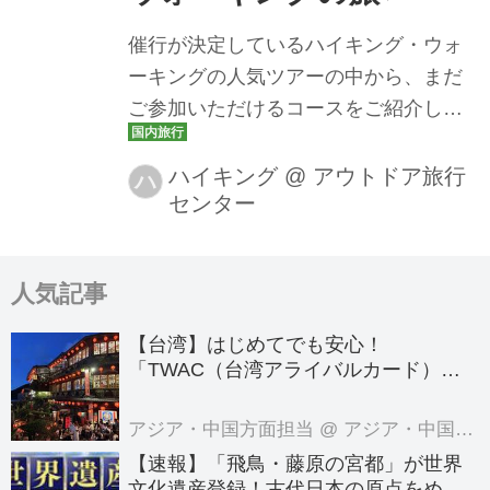
催行が決定しているハイキング・ウォ
ーキングの人気ツアーの中から、まだ
ご参加いただけるコースをご紹介して
おります。「◇月◇日出発のツアーは
催行決定してるかしら？」「急にお休
ハイキング
@
アウトドア旅行
ハ
センター
みが取れたけれど今から間に合うツア
ーはある？」と、お考えの方！どのコ
ースも残席が限られておりますので、
人気記事
ご検討中の方はぜひお早めにお申し込
みください！
【台湾】はじめてでも安心！
「TWAC（台湾アライバルカード）」
の登録方法を徹底ガイド！
アジア・中国方面担当
@ アジア・中国旅行センター
【速報】「飛鳥・藤原の宮都」が世界
文化遺産登録！古代日本の原点をめぐ