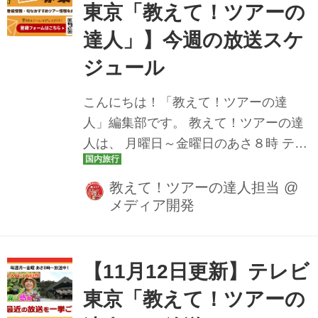
チェックしてみてくださいね。 11月10
東京「教えて！ツアーの
日（月） サフィール踊り子とプレミア
達人」】今週の放送スケ
ム観光列車「富士山ビュー特急」に一
度に乗車。伊豆の絶品グルメも満喫ツ
ジュール
アー ＞[番組スペシャルプラン]下田温
こんにちは！「教えて！ツアーの達
泉･下田プリンスホテルの海側客室に宿
人」編集部です。 教えて！ツアーの達
泊 サフィール踊り子と富士山ビュー特
人は、 月曜日～金曜日のあさ８時 テレ
急2日間...
ビ東京にて放送中です♪ 今週の放送スケ
ジュールをツアー情報とともにお届け
教えて！ツアーの達人担当
@
メディア開発
いたします。 どんなツアーが登場する
か、ぜひチェックしてみてください
ね。 11月17日（月） おひとり参加も大
歓迎！下関春帆楼本店で食すフグ会席
【11月12日更新】テレビ
北九州・山口ぐるっと周遊美食旅２日
東京「教えて！ツアーの
間 ＞[番組スペシャルプラン]下関の春帆