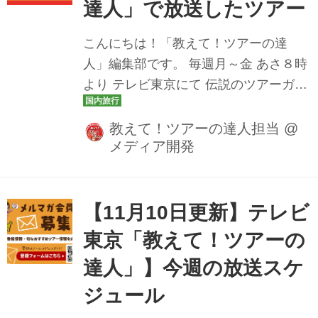
達人」で放送したツアー
楼本店で食すふぐ会席 北九州･山口ぐる
っと周遊美食旅2日間 11月18日（火）
こんにちは！「教えて！ツアーの達
福井・石川・富山のブランド蟹を食べ
人」編集部です。 毎週月～金 あさ８時
比べ！タグ付き越前ガニ・香箱ガニ・
より テレビ東京にて 伝説のツアーガイ
高志の紅ガニツアー３日間 ＞[1泊目宇
ド 路子とともにイマ行くべき旅や楽し
奈月温...
み方をご案内しております！ 教えて！
教えて！ツアーの達人担当
@
メディア開発
ツアーの達人では、YouTube公式チャ
ンネルにて放送した番組動画も公開し
ております。 楽しみにしていたあのツ
アーの放送を見逃しても安心です♪ ぜひ
【11月10日更新】テレビ
チェックしてみてくださいね。 先週は
東京「教えて！ツアーの
神秘の島・屋久島を楽しむツアーが初
達人」】今週の放送スケ
登場！ ぜひチェックしてみてください
ね。 11月3日（月・祝） 越前がにと丹
ジュール
後半島の絶景！ 福井・海の京都を効率