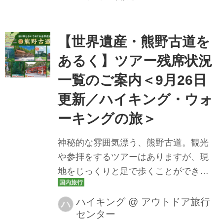
が登場するか、ぜひチェックしてみて
くださいね。 10月13日（月）・14日
（火） おひとり参加も大歓迎！下関春
【世界遺産・熊野古道を
帆楼本店で食すフグ会席 北九州・山口
あるく】ツアー残席状況
ぐるっと周遊美食旅２日間 ＞[番組スペ
一覧のご案内＜9月26日
シャルプラン]下関の春帆楼本店で食す
ふぐ会席 北九州･山口ぐるっと周遊美食
更新／ハイキング・ウォ
旅2日間 10月15日（水）・16日（木）
ーキングの旅＞
旅のプロが”今”注目の国 神秘の楽園ス
リランカ ３つの世界遺産巡りと本場の
神秘的な雰囲気漂う、熊野古道。観光
ア...
や参拝をするツアーはありますが、現
地をじっくりと足で歩くことができる
のがハイキングツアーの魅力です。い
にしえの旅人の気分になりながら、一
ハイキング
@
アウトドア旅行
ハ
センター
緒に中辺路を歩いてみませんか？ こち