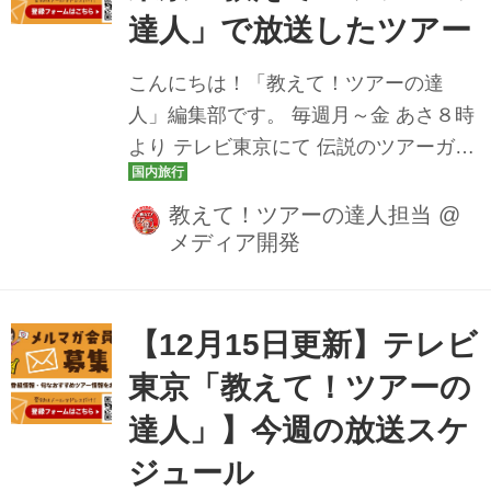
＞[番組スペシャルプラン]下関の春帆楼
達人」で放送したツアー
本店で食すふぐ会席 北九州･山口ぐるっ
と周遊美食旅2日間 2月10日（火） 旭山
こんにちは！「教えて！ツアーの達
動物園・富良野・美瑛・札幌・小樽 ”特
人」編集部です。 毎週月～金 あさ８時
選15名所”とグルメを一度に満喫 北海道
より テレビ東京にて 伝説のツアーガイ
欲張りツアー ＞[番組スペシャルプラ
ド 路子とともにイマ行くべき旅や楽し
ン...
み方をご案内しております！ 先週はタ
教えて！ツアーの達人担当
@
メディア開発
グ付き松葉ガニを味わえるグルメツア
ーが初登場いたしました！ カニ＆温泉
で冬にぴったりのツアーですよ♪ 教え
て！ツアーの達人では、YouTube公式
【12月15日更新】テレビ
チャンネルにて放送した番組動画も公
東京「教えて！ツアーの
開しております。 楽しみにしていたあ
達人」】今週の放送スケ
のツアーの放送を見逃しても安心です♪
ぜひチェックしてみてくださいね。 12
ジュール