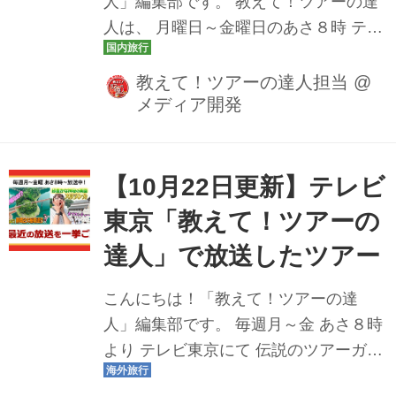
人」編集部です。 教えて！ツアーの達
タン、アワビ、鮭はらこ飯 みちのく厳
人は、 月曜日～金曜日のあさ８時 テレ
選グルメと...
ビ東京にて放送中です♪ 今週の放送スケ
ジュールをツアー情報とともにお届け
教えて！ツアーの達人担当
@
メディア開発
いたします。 どんなツアーが登場する
か、ぜひチェックしてみてください
ね。 11月3日（月・祝） 越前がにと丹
後半島の絶景！ 福井・海の京都を効率
【10月22日更新】テレビ
よく巡る よくばりツアー ＞冬の味覚の
東京「教えて！ツアーの
王様 タグ付き越前ガニ 越前若狭･丹後
達人」で放送したツアー
半島3日間[11月6日 漁が解禁] 11月4日
（火） 都内から１泊で島根・鳥取の名
こんにちは！「教えて！ツアーの達
所巡り 出雲大社・足立美術館・鳥取砂
人」編集部です。 毎週月～金 あさ８時
丘ツアー ＞出雲大社にじっくり約3時間
より テレビ東京にて 伝説のツアーガイ
滞在 足立美術館･鳥取砂丘2日間[番組
ド 路子とともにイマ行くべき旅や楽し
初...