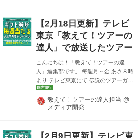
か、ぜひチェックしてみてください
ね。 3月2日（月） 四国で2つの夏祭り
を一度に見物 高知のよさこい祭り・徳
【2月18日更新】テレビ
島の阿波踊り満喫ツアー 後編 ＞「高知
東京「教えて！ツアーの
よさこい祭り」会場徒歩圏内のホテル
達人」で放送したツアー
に宿泊 桟敷席から見る「徳島阿波おど
り」3日間 3月3日（火） 尾瀬と観光・
こんにちは！「教えて！ツアーの達
温泉も”まるごと満足” 尾瀬ヶ原と谷川
人」編集部です。 毎週月～金 あさ８時
岳・一ノ倉沢ハイキングツアー ＞尾瀬
より テレビ東京にて 伝説のツアーガイ
と観光･温泉もまるごと満足な2日間 尾
ド 路子とともにイマ行くべき旅や楽し
瀬ヶ原と...
み方をご案内しております！ 先週は立
教えて！ツアーの達人担当
@
メディア開発
山黒部アルペンルートのツアーが今年
も登場！ 春が待ち遠しくなりますね♪
教えて！ツアーの達人では、YouTube
公式チャンネルにて放送した番組動画
【2月9日更新】テレビ東