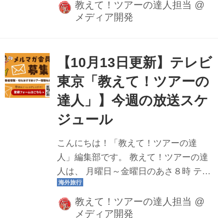
み方をご案内しております！ 教えて！
教えて！ツアーの達人担当
@
メディア開発
ツアーの達人では、YouTube公式チャ
ンネルにて放送した番組動画も公開し
ております。 楽しみにしていたあのツ
アーの放送を見逃しても安心です♪ ぜひ
【10月13日更新】テレビ
チェックしてみてくださいね。 先週は
東京「教えて！ツアーの
静岡県の秘境・絶景スポットをめぐる
達人」】今週の放送スケ
ツアーが登場！ 個人では行きづらい場
所も楽々行けるのがツアーの良い所♪ ぜ
ジュール
ひチェックしてみてくださいね。 10月
こんにちは！「教えて！ツアーの達
13日（月）・14（火） おひとり参加も
人」編集部です。 教えて！ツアーの達
大歓迎！下関春帆楼本店で食すフグ会
人は、 月曜日～金曜日のあさ８時 テレ
席 北九州...
ビ東京にて放送中です♪ 今週の放送スケ
ジュールを予告動画＆ツアー情報とと
教えて！ツアーの達人担当
@
メディア開発
もにお届けいたします。 どんなツアー