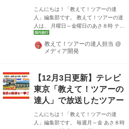
月15日（月） 京都三大祭・葵祭を京都
こんにちは！「教えて！ツアーの達
御苑の観覧席からじっくり鑑賞 初夏の
人」編集部です。 教えて！ツアーの達
京都をたっぷり堪能できる大人の旅 ＞
人は、 月曜日～金曜日のあさ８時 テレ
京都市内にら...
ビ東京にて放送中です♪ 今週の放送スケ
ジュールをツアー情報とともにお届け
教えて！ツアーの達人担当
@
メディア開発
いたします。 どんなツアーが登場する
か、ぜひチェックしてみてください
ね。 12月15日（月） 京都三大祭・葵祭
を京都御苑の観覧席からじっくり鑑賞
【12月3日更新】テレビ
初夏の京都をたっぷり堪能できる大人
東京「教えて！ツアーの
の旅 ＞京都市内にらくらく2連泊 京都
達人」で放送したツアー
三大祭「葵祭」と「鴨川をどり」3日間
12月16日（火） おひとり参加も大歓
こんにちは！「教えて！ツアーの達
迎！下関春帆楼本店で食すフグ会席 北
人」編集部です。 毎週月～金 あさ８時
九州・山口ぐるっと周遊美食旅２日間