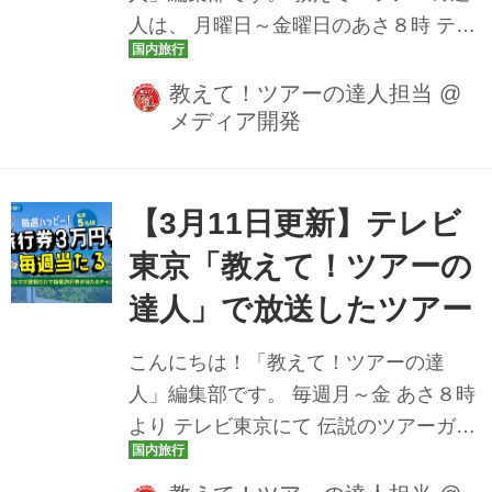
人は、 月曜日～金曜日のあさ８時 テレ
ー ＞京都･岐阜の伝...
ビ東京にて放送中です♪ 今週の放送スケ
ジュールをツアー情報とともにお届け
教えて！ツアーの達人担当
@
メディア開発
いたします。 どんなツアーが登場する
か、ぜひチェックしてみてください
ね。 3月23日（月） 夏の涼旅！京都、
岐阜の風物詩を一度に大満喫！！貴船
【3月11日更新】テレビ
川床料理と長良川鵜飼ツアー ＞京都･岐
東京「教えて！ツアーの
阜の伝統的な風物詩を一度に体験 貴船
達人」で放送したツアー
川床料理と長良川鵜飼3日間 3月24日
（火） 女子鉄アナウンサーの久野知美
こんにちは！「教えて！ツアーの達
さんが『ゆふいんの森』『指宿のたま
人」編集部です。 毎週月～金 あさ８時
て箱』に乗車！都内から新幹線で行く
より テレビ東京にて 伝説のツアーガイ
九州縦断ツアー ＞[番組スペシャルプラ
ド 路子とともにイマ行くべき旅や楽し
ン]ゆふいんの森･...
み方をご案内しております！ 先週は放