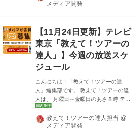
メディア開発
れのクルーズ旅！飛鳥IIのツアーや、フ
グ・カニとグルメツアーもたっぷり登
場しました。 教えて！ツアーの達人で
は、YouTube公式チャンネルにて放送
【11月24日更新】テレビ
した番組動画も公開しております。 楽
東京「教えて！ツアーの
しみにしていたあのツアーの放送を見
達人」】今週の放送スケ
逃しても安心です♪ ぜひチェックしてみ
てくださいね。 11月17日（月） おひと
ジュール
り参加も大歓迎！下関春帆楼本店で食
こんにちは！「教えて！ツアーの達
すフグ会席 北九州・山口ぐるっと周遊
人」編集部です。 教えて！ツアーの達
美食旅２日間 ＞[番組スペシャルプラン]
人は、 月曜日～金曜日のあさ８時 テレ
下...
ビ東京にて放送中です♪ 今週の放送スケ
ジュールをツアー情報とともにお届け
教えて！ツアーの達人担当
@
メディア開発
いたします。 どんなツアーが登場する
か、ぜひチェックしてみてください