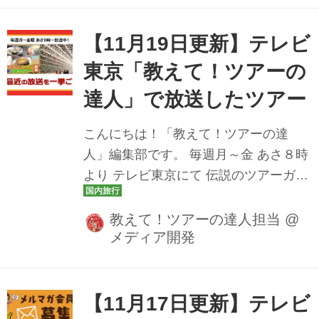
ね。 11月24日（月）・25日（火） 島
根、広島、岡山のご当地グルメ７食付
【11月19日更新】テレビ
き！玉造温泉と出雲大社・足立美術
東京「教えて！ツアーの
館・嚴島神社ツアー ＞[番組スペシャル
達人」で放送したツアー
プラン]ご当地グルメ7食付き! 名湯「玉
造温泉」と出雲大社･足立美術館･嚴島
こんにちは！「教えて！ツアーの達
神社3日間 11月26日（水） 観光特急”し
人」編集部です。 毎週月～金 あさ８時
まかぜ”ではプレミアムシートに乗車！
より テレビ東京にて 伝説のツアーガイ
近鉄３つの列車と伊勢神宮ツアー ＞[番
ド 路子とともにイマ行くべき旅や楽し
組スペ...
み方をご案内しております！ 教えて！
教えて！ツアーの達人担当
@
メディア開発
ツアーの達人では、YouTube公式チャ
ンネルにて放送した番組動画も公開し
ております。 楽しみにしていたあのツ
アーの放送を見逃しても安心です♪ ぜひ
【11月17日更新】テレビ