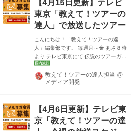
は、いつでもスムーズにお申込みいた
【4月15日更新】テレビ
だけるWEB予約がおすすめ✨ この記事
東京「教えて！ツアーの
では、WEB予約のメリットと、登山・
達人」で放送したツアー
ハイク・サイクリング・まちあるきの
おすすめツアーをご紹介します。 WEB
こんにちは！「教えて！ツアーの達
予約が便利な理由 1. 24時間いつでも申
人」編集部です。 毎週月～金 あさ８時
し込み可（最大のメリット） 早朝でも
より テレビ東京にて 伝説のツアーガイ
夜でも、思い立った瞬間に予約できる
ド 路子とともにイマ行くべき旅や楽し
仕事の合間や移動中でも...
み方をご案内しております！ 先週は毎
教えて！ツアーの達人担当
@
メディア開発
年人気の長岡花火ツアーや、ねぶた祭
ツアーなど、 夏が待ち遠しくなるツア
ーが続々登場しました！ 教えて！ツア
ーの達人では、YouTube公式チャンネ
【4月6日更新】テレビ東
ルにて放送した番組動画も公開してお
京「教えて！ツアーの達
ります。 楽しみにしていたあのツアー