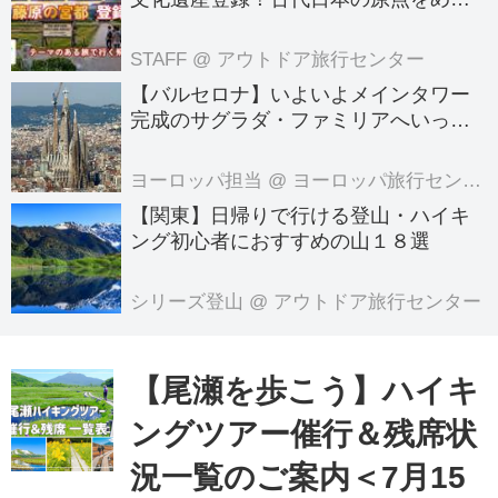
る旅へでかけよう｜クラブツーリズム
のテーマのある旅
STAFF
@ アウトドア旅行センター
【バルセロナ】いよいよメインタワー
完成のサグラダ・ファミリアへいって
きました！
ヨーロッパ担当
@ ヨーロッパ旅行センター
【関東】日帰りで行ける登山・ハイキ
ング初心者におすすめの山１８選
シリーズ登山
@ アウトドア旅行センター
【尾瀬を歩こう】ハイキ
ングツアー催行＆残席状
況一覧のご案内＜7月15