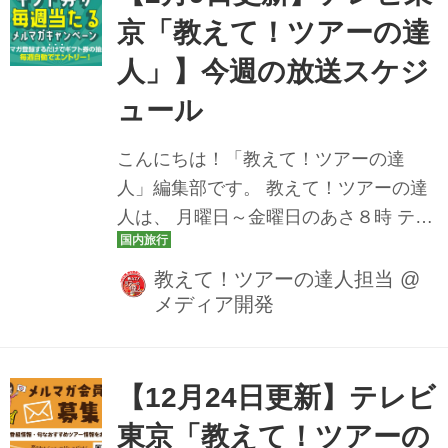
を公開しております。 楽しみにしてい
京「教えて！ツアーの達
たあのツアーの放送を見逃しても安心
人」】今週の放送スケジ
です♪ 2月9日（月） おひとり参加も大
歓迎！下関春帆楼本店で食すフグ会席
ュール
北九州・山口ぐるっと周遊美食旅２日
こんにちは！「教えて！ツアーの達
間 ＞[番組スペシャルプラン]下関の春帆
人」編集部です。 教えて！ツアーの達
楼本店で食すふぐ会席 北九州･山口ぐる
人は、 月曜日～金曜日のあさ８時 テレ
っと周...
ビ東京にて放送中です♪ 今週の放送スケ
ジュールをツアー情報とともにお届け
教えて！ツアーの達人担当
@
メディア開発
いたします。 どんなツアーが登場する
か、ぜひチェックしてみてください
ね。 2月9日（月） おひとり参加も大歓
迎！下関春帆楼本店で食すフグ会席 北
【12月24日更新】テレビ
九州・山口ぐるっと周遊美食旅２日間
東京「教えて！ツアーの