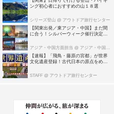
【関東】日帰りで行ける登山・ハイキ
ング初心者におすすめの山１８選
シリーズ登山
@ アウトドア旅行センター
【関東出発／東アジア・中国】まだ間
に合う！シルバーウィーク催行決定ツ
アーの空席案内＜8月7日更新＞
アジア・中国方面担当
@ アジア・中国旅行センター
【速報】「飛鳥・藤原の宮都」が世界
文化遺産登録！古代日本の原点をめぐ
る旅へでかけよう｜クラブツーリズム
のテーマのある旅
STAFF
@ アウトドア旅行センター