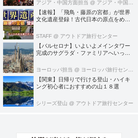
アジア・中国方面担当
@ アジア・中国旅行センター
【速報】「飛鳥・藤原の宮都」が世界
文化遺産登録！古代日本の原点をめぐ
る旅へでかけよう｜クラブツーリズム
のテーマのある旅
STAFF
@ アウトドア旅行センター
【バルセロナ】いよいよメインタワー
完成のサグラダ・ファミリアへいって
きました！
ヨーロッパ担当
@ ヨーロッパ旅行センター
【関東】日帰りで行ける登山・ハイキ
ング初心者におすすめの山１８選
シリーズ登山
@ アウトドア旅行センター