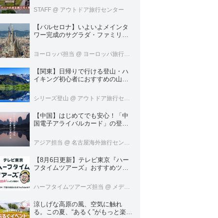
ブツーリズムのテーマのある旅
STAFF
@ アウトドア旅行センター
【バルセロナ】いよいよメインタ
ワー完成のサグラダ・ファミリア
へいってきました！
ヨーロッパ担当
@ ヨーロッパ旅行センター
【関東】日帰りで行ける登山・ハ
イキング初心者におすすめの山１
８選
シリーズ登山
@ アウトドア旅行センター
【中国】はじめてでも安心！「中
国電子アライバルカード」の登録
方法を徹底ガイド！
アジア担当
@ 名古屋海外旅行センター
【8月6日更新】テレビ東京『ハー
フタイムツアーズ』おすすめツア
ーをご紹介！
ハーフタイムツアーズ担当
@ メディア開発
涼しげな高原の風、空気に触れ
る。この夏、“あるく”がもっと楽し