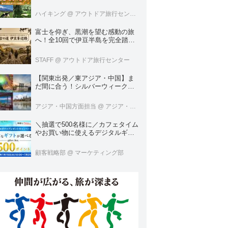
くなる。＜ハイキング・ウォーキ
ングの旅＞
ハイキング
@ アウトドア旅行センター
富士を仰ぎ、黒潮を望む感動の旅
へ！全10回で伊豆半島を完全踏破
する「古の道 伊豆峯辺路」グラン
ドツアー
STAFF
@ アウトドア旅行センター
【関東出発／東アジア・中国】ま
だ間に合う！シルバーウィーク催
行決定ツアーの空席案内＜8月7日
更新＞
アジア・中国方面担当
@ アジア・中国旅行センター
＼抽選で500名様に／カフェタイム
やお買い物に使えるデジタルギフ
ト500円分プレゼント！
顧客戦略部
@ マーケティング部