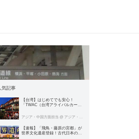
人気記事
【台湾】はじめてでも安心！
「TWAC（台湾アライバルカー
ド）」の登録方法を徹底ガイド！
アジア・中国方面担当
@ アジア・中国旅行センター
【速報】「飛鳥・藤原の宮都」が
世界文化遺産登録！古代日本の原
点をめぐる旅へでかけよう｜クラ