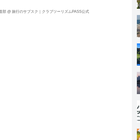
速アクティ―・快速ラビット・快速アーバンに格下げとなりま
道部
@
旅行のサブスク｜クラブツーリズムPASS公式
ライン開業後も東京発・上野発を守り「待てば座れる列車」とし
どこが注目ポイントなのか鉄道部員の視点でお伝えします。