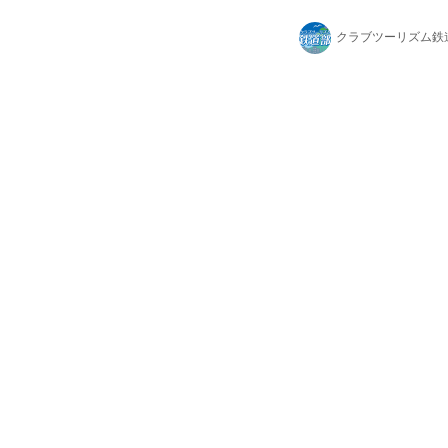
止となり、それぞれ快
クラブツーリズム鉄
す。今注目！上野東京
ても名高い通勤快速の