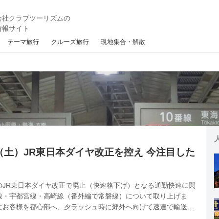
テーマ旅行
クルーズ旅行
現地集合・解散
3日（土）JR東日本ダイヤ改正を控え 今注目した
土）のJR東日本ダイヤ改正で廃止（快速格下げ）となる通勤快速に関
線・宇都宮線・高崎線（番外編で常磐線）について取り上げま
にお客様を都心部へ、夕ラッシュ時に郊外へ向けて速達で輸送す
の度のダイヤ改正で東海道線・宇都宮線・高崎線の通勤快速が廃