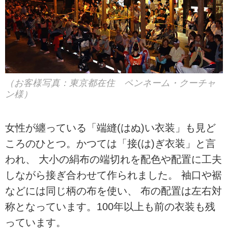
（お客様写真：東京都在住 ペンネーム・クーチャ
ン様）
女性が纏っている「端縫(はぬ)い衣装」も見ど
ころのひとつ。かつては「接(は)ぎ衣装」と言
われ、 大小の絹布の端切れを配色や配置に工夫
しながら接ぎ合わせて作られました。 袖口や裾
などには同じ柄の布を使い、 布の配置は左右対
称となっています。100年以上も前の衣装も残
っています。