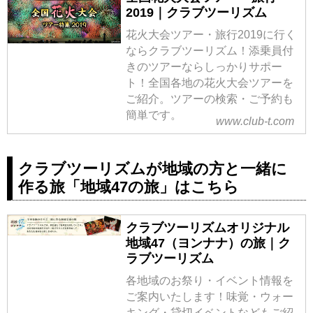
日本の夏～秋祭りツアー・旅行
2019｜クラブツーリズム
2019の西馬音内盆踊り(秋田県)に
花火大会ツアー・旅行2019に行く
行くならクラブツーリズム！添乗
ならクラブツーリズム！添乗員付
員付きならしっかりサポート！全
きのツアーならしっかりサポー
国各地の祭りに行くおすすめツア
ト！全国各地の花火大会ツアーを
ーをご紹介。ツアーの検索・ご予
ご紹介。ツアーの検索・ご予約も
約も簡単です。
簡単です。
www.club-t.com
クラブツーリズムが地域の方と一緒に
作る旅「地域47の旅」はこちら
クラブツーリズムオリジナル
地域47（ヨンナナ）の旅｜ク
ラブツーリズム
各地域のお祭り・イベント情報を
ご案内いたします！味覚・ウォー
キング・貸切イベントなどもご紹