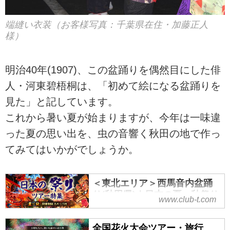
端縫い衣装（お客様写真：千葉県在住・加藤正人
様）
明治40年(1907)、この盆踊りを偶然目にした俳
人・河東碧梧桐は、「初めて絵になる盆踊りを
見た」と記しています。
これから暑い夏が始まりますが、今年は一味違
った夏の思い出を、虫の音響く秋田の地で作っ
てみてはいかがでしょうか。
＜東北エリア＞西馬音内盆踊
り(秋田県)｜日本の夏～秋祭り
www.club-t.com
ツアー・旅行2019｜クラブツ
ーリズム
全国花火大会ツアー・旅行