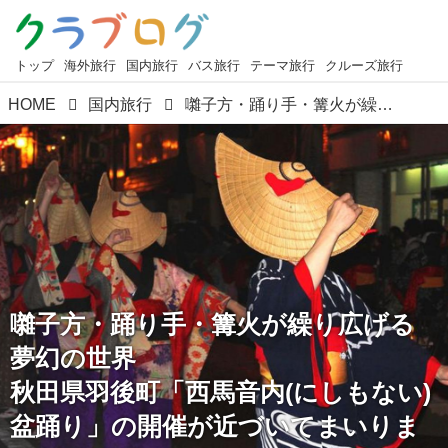
トップ
海外旅行
国内旅行
バス旅行
テーマ旅行
クルーズ旅行
HOME
国内旅行
囃子方・踊り手・篝火が繰り広げる夢幻の世界 秋田県羽後町「西馬音内(にしもない)盆踊り」の開催が近づいてまいりました！
囃子方・踊り手・篝火が繰り広げる
夢幻の世界
秋田県羽後町「西馬音内(にしもない)
盆踊り」の開催が近づいてまいりま