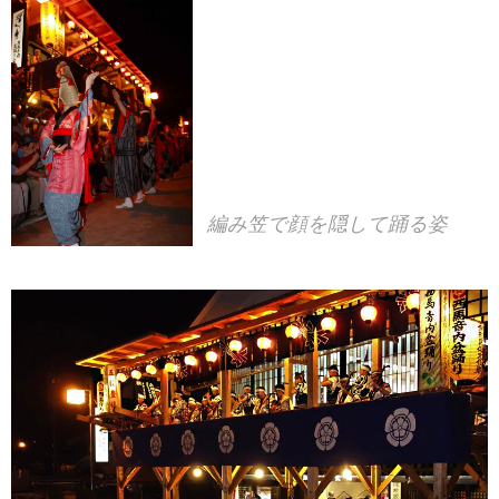
編み笠で顔を隠して踊る姿