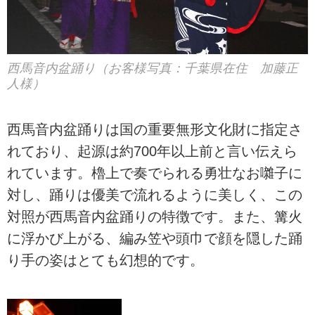
西馬音内盆踊り（お客様写真：千葉県在住 加藤正
人様）
西馬音内盆踊りは国の重要無形文化財に指定さ
れており、起源は約700年以上前と言い伝えら
れています。櫓上で奏でられる勇壮なお囃子に
対し、踊りは優美で流れるように美しく、この
対照が西馬音内盆踊りの特徴です。また、篝火
に浮かび上がる、編み笠や頭巾で顔を隠した踊
り手の姿はとても幻想的です。