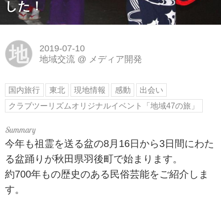
した！
地
2019-07-10
地域交流
@
メディア開発
国内旅行
東北
現地情報
感動
出会い
クラブツーリズムオリジナルイベント「地域47の旅」
今年も祖霊を送る盆の8月16日から3日間にわた
る盆踊りが秋田県羽後町で始まります。
約700年もの歴史のある民俗芸能をご紹介しま
す。