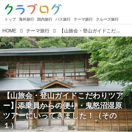
トップ
海外旅行
国内旅行
バス旅行
テーマ旅行
クルーズ旅行
HOME
テーマ旅行
【山旅会・登山ガイドこだわりツアー】添乗員からの便り・鬼怒沼湿原ツアーにいってきました！（その１）
【山旅会・登山ガイドこだわりツア
ー】添乗員からの便り・鬼怒沼湿原
ツアーにいってきました！（その
１）