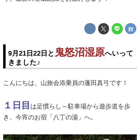
鬼怒沼湿原
9月21日22日と
へいって
きました♪
こんにちは、山旅会添乗員の蓬田真弓です！
１日目
は足慣らし～駐車場から遊歩道を歩
き、今宵のお宿「八丁の湯」へ。