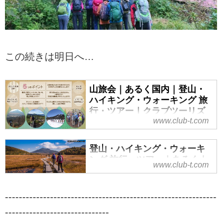
この続きは明日へ…
山旅会｜あるく国内｜登山・
ハイキング・ウォーキング 旅
行・ツアー｜クラブツーリズ
www.club-t.com
ム
山旅会（ツアー）特集なら、クラ
登山・ハイキング・ウォーキ
ブツーリズムにおまかせ！安心で
ング 旅行・ツアー｜あるく｜
快適な専属講師と専属添乗員が同
www.club-t.com
クラブツーリズム
行。入門から上級までレベル、目
的に応じてクラス分けされた多彩
ウォーキング・ハイキング・登山
な登山ツアーをご案内！山を通じ
-------------------------------------------------------------
旅行・ツアーならクラブツーリズ
て生きがいづくり、仲間づくりを
ム。気軽に楽しめるウォーキング
------------------------------
始めませんか！？ツアーの検索・
からあこがれの名山登山まで、初