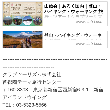
山旅会｜あるく国内｜登山・
ハイキング・ウォーキング 旅
行・ツアー｜クラブツーリズ
www.club-t.com
ム
山旅会（ツアー）特集なら、クラ
登山・ハイキング・ウォーキ
ブツーリズムにおまかせ！安心で
ング 旅行・ツアー｜あるく｜
快適な専属講師と専属添乗員が同
www.club-t.com
クラブツーリズム
行。入門から上級までレベル、目
的に応じてクラス分けされた多彩
ウォーキング・ハイキング・登山
な登山ツアーをご案内！山を通じ
-------------------------------------------------------------
旅行・ツアーならクラブツーリズ
て生きがいづくり、仲間づくりを
ム。気軽に楽しめるウォーキング
------------------------------
始めませんか！？ツアーの検索・
からあこがれの名山登山まで、初
クラブツーリズム株式会社
ご予約も簡単。
心者でも安心してご参加いただけ
首都圏テーマ旅行センター
るレベルに応じた「あるき旅」を
ご用意しております！自然の中を
〒160-8303 東京都新宿区西新宿6-3-1 新宿
季節を感じる「あるく」の旅に是
アイランドウイング
非ご参加下さい。
TEL：03-5323-5566