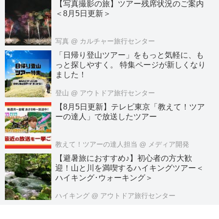
【写真撮影の旅】ツアー残席状況のご案内
＜8月5日更新＞
写真
@ カルチャー旅行センター
「日帰り登山ツアー」をもっと気軽に、も
っと探しやすく。 特集ページが新しくなり
ました！
登山
@ アウトドア旅行センター
【8月5日更新】テレビ東京「教えて！ツア
ーの達人」で放送したツアー
教えて！ツアーの達人担当
@ メディア開発
【避暑旅におすすめ♪】初心者の方大歓
迎！山と川を満喫するハイキングツアー＜
ハイキング･ウォーキング＞
ハイキング
@ アウトドア旅行センター