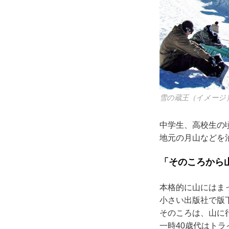
雪の蔵王（イメージ
中学生、高校生の
地元の月山などを
「そのころから
本格的に山にはま
小さい出版社で版
そのころは、山に
一時40歳代はト