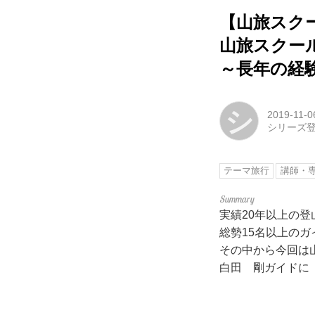
【山旅スク
山旅スクー
～長年の経
シ
2019-11-0
シリーズ
テーマ旅行
講師・
実績20年以上の
総勢15名以上の
その中から今回は
白田 剛ガイドに