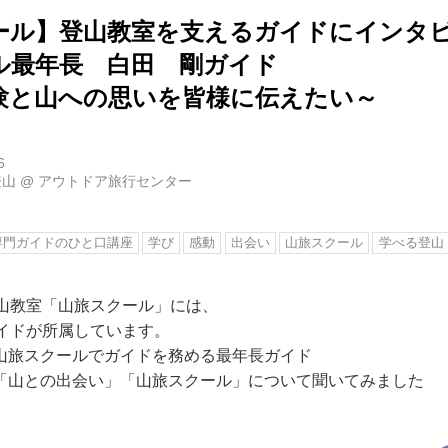
ール】登山教室を支えるガイドにインタビ
ル最年長 白田 剛ガイド
験と山への思いを皆様に伝えたい～
6
登山
@
アウトドア旅行センター
専門ガイドのひと口講座
学び
感動
出会い
山旅スクール
学べる登山
登山教室「山旅スクール」には、
ガイドが所属しています。
山旅スクールでガイドを務める最年長ガイド
「山との出会い」「山旅スクール」について聞いてみました