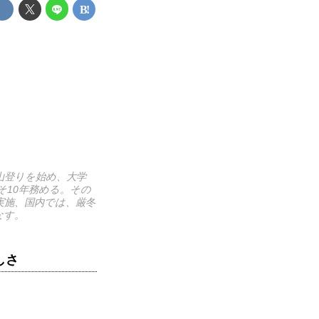
山登りを始め、大学
10年務める。その
回実施、国内では、厳冬
なす。
しさ