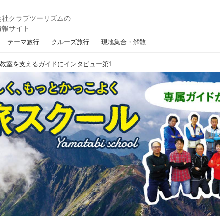
テーマ旅行
クルーズ旅行
現地集合・解散
【山旅スクール】登山教室を支えるガイドにインタビュー第1弾 山旅スクール最年長 白田 剛ガイド ～長年の経験と山への思いを皆様に伝えたい～