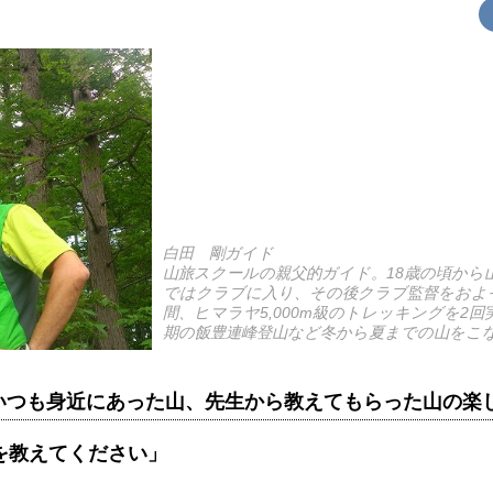
白田 剛ガイド
山旅スクールの親父的ガイド。18歳の頃から
ではクラブに入り、その後クラブ監督をおよそ
間、ヒマラヤ5,000m級のトレッキングを2
期の飯豊連峰登山など冬から夏までの山をこ
いつも身近にあった山、先生から教えてもらった山の楽
を教えてください」