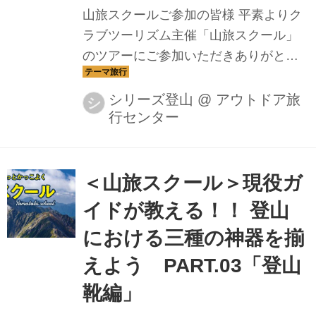
山旅スクールご参加の皆様 平素よりク
ラブツーリズム主催「山旅スクール」
のツアーにご参加いただきありがとう
ございます。 今回のブログにおいては
以下の内容について記載しております
シリーズ登山
@
アウトドア旅
シ
行センター
今期の山旅スクールカリキュラムにつ
いて 平素より当社の、「山旅スクー
ル」をご愛顧頂き誠にありがとうござ
います。 現状では、新型コロナウイル
＜山旅スクール＞現役ガ
ス（COVID-19）に対してあまりにもリ
イドが教える！！ 登山
スクが多いため、 今期の山旅スクール
における三種の神器を揃
カリキュラムでの活動は不可能と判断
しました。 山旅スクールの活動は山旅
えよう PART.03「登山
スクール生の安全が第一と考えての、
靴編」
ガイド・スタッフ一同の判断となりま