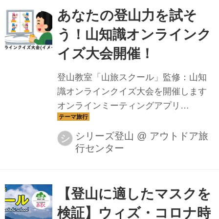
あなたの登山力を試そ
う！山知識オンラインク
イズ大会開催！
登山教室「山旅スクール」監修：山知
識オンラインクイズ大会を開催します
オンラインミーティングアプリ
「ZOOM」を利用しながら楽しく登山
技術を学んでいきましょう！当日は解
シリーズ登山
@
アウトドア旅
シ
行センター
説に白田剛ガイドが参加いたします+α
な山知識も解説していく予定なのでそ
ちらもお楽しみに！
【登山に適したマスクを
検証】ウィズ・コロナ時