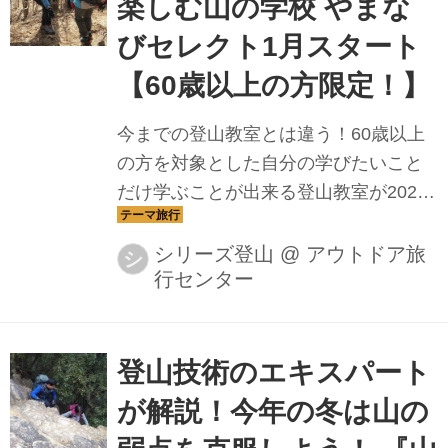
楽しむ山の学校 やまな
びセレクト1月スタート
【60歳以上の方限定！】
今までの登山教室とは違う！60歳以上
の方を対象とした自分の学びたいこと
だけ学ぶことが出来る登山教室が2022
年1月スタート！学び方はあなたの選び
方次第！今回は新シリーズツアーのご
シリーズ登山
@
アウトドア旅
シ
行センター
紹介です。
登山技術のエキスパート
が解説！今年の冬は山の