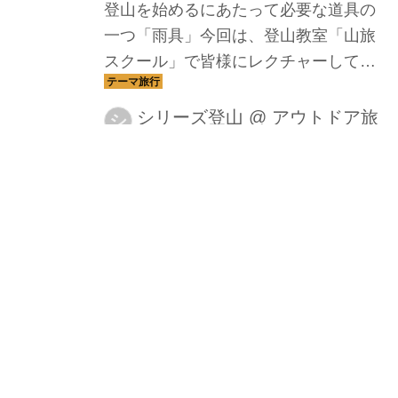
登山を始めるにあたって必要な道具の
一つ「雨具」今回は、登山教室「山旅
スクール」で皆様にレクチャーしてい
る雨具購入のポイントをわかりやすく
解説します今回、紹介していただくの
シリーズ登山
@
アウトドア旅
シ
行センター
は登山教室「山旅スクール」ガイド 君
塚 浩一ガイドです
＜山旅スクール＞現役ガ
イドが教える！！ 登山
における三種の神器を揃
えよう PART.01「ザッ
ク編」