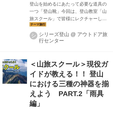
す。何卒、ご理解ご了承のほどお願い
登山を始めるにあたって必要な道具の
申し上げます。 今後のカリキュ...
一つ「登山靴」今回は、登山教室「山
旅スクール」で皆様にレクチャーして
いるザック購入のポイントをわかりや
すく解説します今回、紹介していただ
シリーズ登山
@
アウトドア旅
シ
行センター
くのは 塙 周一 ガイドです
＜山旅スクール＞現役ガ
イドが教える！！ 登山
における三種の神器を揃
えよう PART.2「雨具
編」