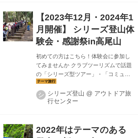
【2023年12月・2024年1
月開催】 シリーズ登山体
験会・感謝祭in高尾山
初めての方はこちら！体験会に参加し
てみませんか クラブツーリズムで話題
の「シリーズ型ツアー」・「コミュニ
ティ型ツアー」に体験参加してみませ
んか？ 2023年12月・2024年1月、シリ
シリーズ登山
@
アウトドア旅
シ
行センター
ーズ型ツアー・コミュニティ型ツアー
体験会を実施します。 ＜参加対象者＞
●自然ツアーには興味があるが、参加し
たことがない ●団体(旅行)ツアー自体に
2022年はテーマのある
も参加したことがない ●これから登山