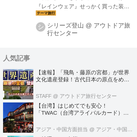
『レインウェア』せっかく買った装備
はきれいにしたいですね今回の内容が
参考になれば幸いです
シリーズ登山
@
アウトドア旅
シ
行センター
人気記事
【速報】「飛鳥・藤原の宮都」が世界
文化遺産登録！古代日本の原点をめぐ
る旅へでかけよう｜クラブツーリズム
のテーマのある旅
STAFF
@ アウトドア旅行センター
【台湾】はじめてでも安心！
「TWAC（台湾アライバルカード）」
の登録方法を徹底ガイド！
アジア・中国方面担当
@ アジア・中国旅行センター