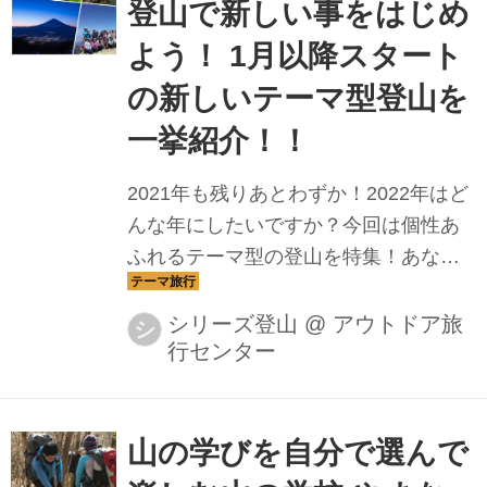
登山で新しい事をはじめ
を始めたい ●「登山」というと少し構
よう！ 1月以降スタート
えてしまう ●敷居が高そうなイメージ
がある ●シリーズツアーに興味がある
の新しいテーマ型登山を
こんな方々へお勧めいたします！まず
一挙紹介！！
は動きやすい服装で、気軽にご参加く
ださい。 詳細の内容は下記「実際に体
2021年も残りあとわずか！2022年はど
験会であるく...
んな年にしたいですか？今回は個性あ
ふれるテーマ型の登山を特集！あなた
はどれを選ぶ？山+αの楽しみにフォー
カスをあてた厳選登山ツアーをご紹介
シリーズ登山
@
アウトドア旅
シ
行センター
しますぜひ2022年はテーマのある山旅
で新しいコトをはじめてみましょう！
山の学びを自分で選んで