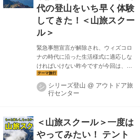
代の登山をいち早く体験
してきた！＜山旅スクー
ル＞
緊急事態宣言が解除され、ウィズコロ
ナの時代に沿った生活様式に適応しな
ければいけない昨今ですが今回は、新
しい生活用紙に適応した登山スタイル
を「山旅スクール」ガイド陣とともに
シリーズ登山
@
アウトドア旅
シ
行センター
実践してきました。具体的には、皆さ
んの中でも不安が残るマスク着用での
登山、ソーシャルディスタンスを意識
した登山の体験レポートとなっており
＜山旅スクール＞一度は
ます
やってみたい！ テント