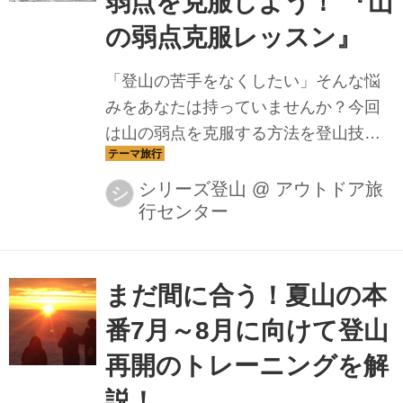
弱点を克服しよう！ 『山
の弱点克服レッスン』
「登山の苦手をなくしたい」そんな悩
みをあなたは持っていませんか？今回
は山の弱点を克服する方法を登山技術
のエキスパート集団「山旅スクール」
ガイドに聞いてみました。弱点克服練
シリーズ登山
@
アウトドア旅
シ
行センター
習法をここだけでお教えします
まだ間に合う！夏山の本
番7月～8月に向けて登山
再開のトレーニングを解
説！