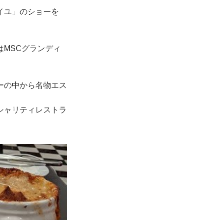
イユ」のショーを
MSCグランディ
ーの中から名物エス
シャリティレストラ