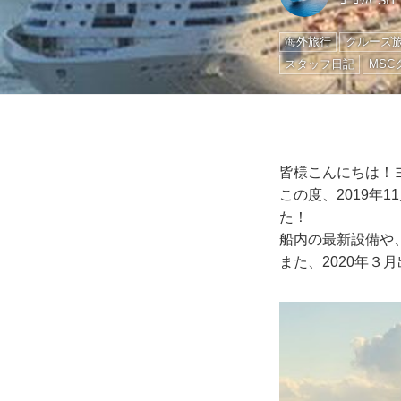
ﾖｰﾛｯﾊﾟSIT
海外旅行
クルーズ
スタッフ日記
MSC
皆様こんにちは！
この度、2019年
た！
船内の最新設備や
また、2020年３