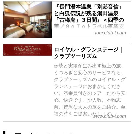
『長門湯本温泉「別邸音信」
と白狐伝説が残る湯田温泉
「古稀庵」３日間』＜四季の
華／ＧｏＴｏトラベル事業支
援対象／19名様以下／バス1人
tour.club-t.com
2席利用＞｜クラブツーリズム
ロイヤル・グランステージ｜
『長門湯本温泉「別邸音信」と白
クラブツーリズム
狐伝説が残る湯田温泉「古稀庵」
３日間』＜四季の華／ＧｏＴｏト
伝統と実績が生み出す極上の旅、
ラベル事業支援対象／19名様以下
くつろぎと安心のサービスなら、
／バス1人2席利用＞の紹介をして
クラブツーリズムのロイヤル・グ
います。ツアー・旅行のお申込な
ランステージにおまかせくださ
らクラブツーリズム。
い。添乗員付きのツアーだから安
心、快適です。少人数、本物志
向、贅沢な大人の旅をご紹介。至
福の時をご提案いたします。
www.club-t.com