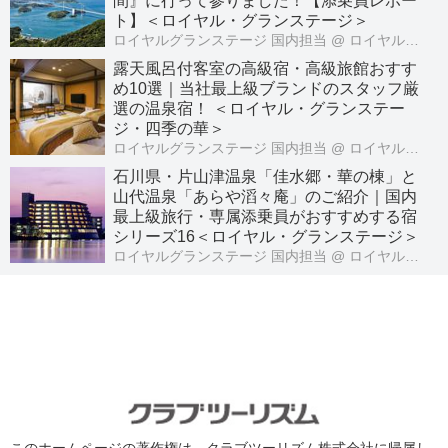
間』に行って参りました！【添乗員レポー
ト】＜ロイヤル・グランステージ＞
ロイヤルグランステージ 国内担当
@ ロイヤル・グランステージ
露天風呂付客室の高級宿・高級旅館おすす
め10選｜当社最上級ブランドのスタッフ厳
選の温泉宿！ ＜ロイヤル・グランステー
ジ・四季の華＞
ロイヤルグランステージ 国内担当
@ ロイヤル・グランステージ
石川県・片山津温泉「佳水郷・華の棟」と
山代温泉「あらや滔々庵」のご紹介｜国内
最上級旅行・専属添乗員がおすすめする宿
シリーズ16＜ロイヤル・グランステージ＞
ロイヤルグランステージ 国内担当
@ ロイヤル・グランステージ