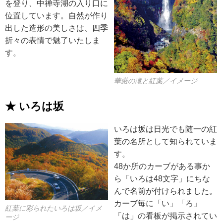
を登り、中禅寺湖の入り口に
位置しています。自然が作り
出した造形の美しさは、四季
折々の表情で魅了いたしま
す。
華厳の滝と紅葉／イメージ
★ いろは坂
いろは坂は日光でも随一の紅
葉の名所として知られていま
す。
48か所のカーブがある事か
ら「いろは48文字」にちな
んで名前が付けられました。
カーブ毎に「い」「ろ」
紅葉に彩られたいろは坂／イメ
「は」の看板が掲示されてい
ージ