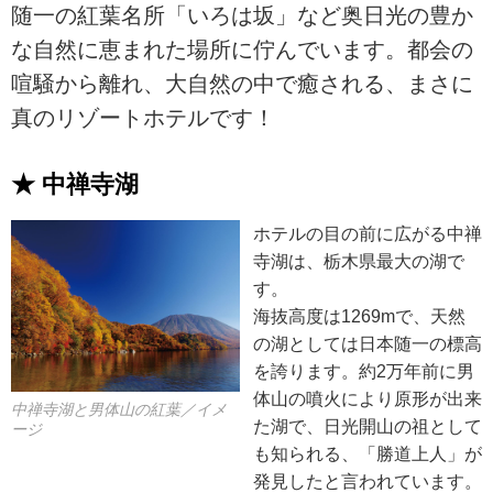
随一の紅葉名所「いろは坂」など奥日光の豊か
な自然に恵まれた場所に佇んでいます。都会の
喧騒から離れ、大自然の中で癒される、まさに
真のリゾートホテルです！
★ 中禅寺湖
ホテルの目の前に広がる中禅
寺湖は、栃木県最大の湖で
す。
海抜高度は1269mで、天然
の湖としては日本随一の標高
を誇ります。約2万年前に男
体山の噴火により原形が出来
中禅寺湖と男体山の紅葉／イメ
た湖で、日光開山の祖として
ージ
も知られる、「勝道上人」が
発見したと言われています。