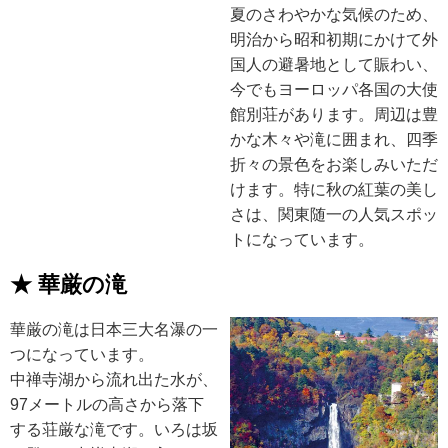
夏のさわやかな気候のため、
明治から昭和初期にかけて外
国人の避暑地として賑わい、
今でもヨーロッパ各国の大使
館別荘があります。周辺は豊
かな木々や滝に囲まれ、四季
折々の景色をお楽しみいただ
けます。特に秋の紅葉の美し
さは、関東随一の人気スポッ
トになっています。
★ 華厳の滝
華厳の滝は日本三大名瀑の一
つになっています。
中禅寺湖から流れ出た水が、
97メートルの高さから落下
する荘厳な滝です。いろは坂