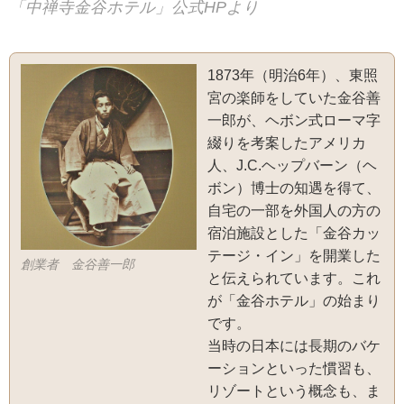
「中禅寺金谷ホテル」公式HPより
1873年（明治6年）、東照
宮の楽師をしていた金谷善
一郎が、ヘボン式ローマ字
綴りを考案したアメリカ
人、J.C.ヘップバーン（ヘ
ボン）博士の知遇を得て、
自宅の一部を外国人の方の
宿泊施設とした「金谷カッ
テージ・イン」を開業した
創業者 金谷善一郎
と伝えられています。これ
が「金谷ホテル」の始まり
です。
当時の日本には長期のバケ
ーションといった慣習も、
リゾートという概念も、ま