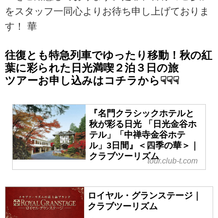
をスタッフ一同心よりお待ち申し上げておりま
す！ 華
往復とも特急列車でゆったり移動！秋の紅
葉に彩られた日光満喫２泊３日の旅
ツアーお申し込みはコチラから☟☟☟
『名門クラシックホテルと
秋が彩る日光 「日光金谷ホ
テル」「中禅寺金谷ホテ
ル」3日間』＜四季の華＞｜
クラブツーリズム
tour.club-t.com
ロイヤル・グランステージ｜
クラブツーリズム