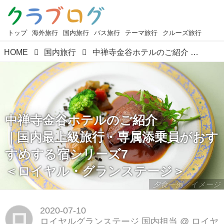
トップ
海外旅行
国内旅行
バス旅行
テーマ旅行
クルーズ旅行
HOME
国内旅行
中禅寺金谷ホテルのご紹介 ｜国内最上級旅行・専属添乗員がおすすめする宿シリーズ7 ＜ロイヤル・グランステージ＞
中禅寺金谷ホテルのご紹介
｜国内最上級旅行・専属添乗員がおす
すめする宿シリーズ7
＜ロイヤル・グランステージ＞
夕食一例／イメージ
2020-07-10
ロ
ロイヤルグランステージ 国内担当
@
ロイヤ