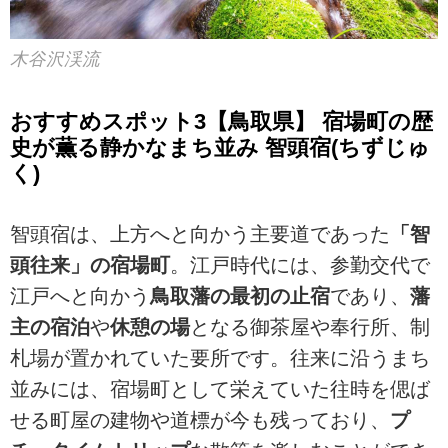
木谷沢渓流
おすすめスポット3【鳥取県】 宿場町の歴
史が薫る静かなまち並み 智頭宿(ちずじゅ
く)
智頭宿は、上方へと向かう主要道であった
「智
頭往来」の宿場町
。江戸時代には、参勤交代で
江戸へと向かう
鳥取藩の最初の止宿
であり、
藩
主の宿泊
や
休憩の場
となる御茶屋や奉行所、制
札場が置かれていた要所です。往来に沿うまち
並みには、宿場町として栄えていた往時を偲ば
せる町屋の建物や道標が今も残っており、
プ