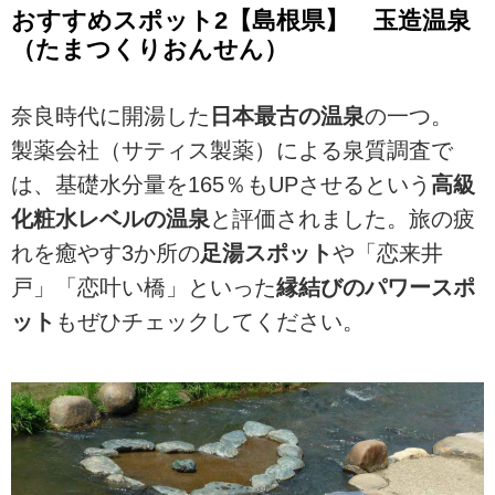
おすすめスポット2【島根県】 玉造温泉
（たまつくりおんせん）
奈良時代に開湯した
日本最古の温泉
の一つ。
製薬会社（サティス製薬）による泉質調査で
は、基礎水分量を165％もUPさせるという
高級
化粧水レベルの温泉
と評価されました。旅の疲
れを癒やす3か所の
足湯スポット
や「恋来井
戸」「恋叶い橋」といった
縁結びのパワースポ
ット
もぜひチェックしてください。