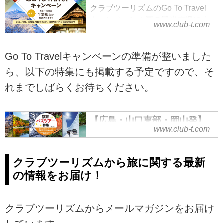
クラブツーリズムのGo To Travel
キャンペーン！国の観光支援によ
www.club-t.com
り実現したおすすめツアーをご紹
介。旅して日本を盛り上げよう！
Go To Travelキャンペーンの準備が整いました
ら、以下の特集にも掲載する予定ですので、そ
れまでしばらくお待ちください。
【広島・山口東部・岡山発】
www.club-t.com
宿泊バスツアー・旅行｜クラ
ブツーリズム
広島・山口東部・岡山発 宿泊バス
クラブツーリズムから旅に関する最新
ツアー・旅行なら、クラブツーリ
の情報をお届け！
ズム！添乗員やスタッフがしっか
りサポート。温泉地や旬のおすす
めスポットのツアーなどをご紹
クラブツーリズムからメールマガジンをお届け
介。ツアーの検索・ご予約も簡単