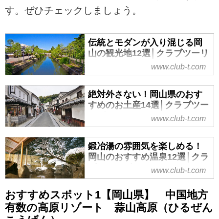
す。ぜひチェックしましょう。
伝統とモダンが入り混じる岡
山の観光地12選│クラブツーリ
ズム
www.club-t.com
クラブツーリズムがお届けする伝
統とモダンが入り混じる岡山の観
絶対外さない！岡山県のおす
光地12選では、倉敷美観地区、大
すめのお土産14選│クラブツー
原美術館、岡山後楽園、岡山城、
リズム
www.club-t.com
吉備津神社、備中松山城、旧閑谷
クラブツーリズムがお届けする絶
学校、鬼ノ城、奥津渓、最上稲
対外さない！岡山県のおすすめの
鍛冶湯の雰囲気を楽しめる！
荷、井倉洞、倉敷アイビースクエ
お土産14選では、 桃太郎伝説、元
岡山のおすすめ温泉12選│クラ
ア など、旅に出る前に見ておきた
祖きびだんご、つるの玉子、岡山
ブツーリズム
いお役立ち情報が満載！
www.club-t.com
銘菓 調布、マスカットきびだん
クラブツーリズムがお届けする鍛
ご、大手まんぢゅう、ホルモンう
おすすめスポット1【岡山県】 中国地方
冶湯の雰囲気を楽しめる！岡山の
どん、高瀬舟羊羹、津山ロール、
有数の高原リゾート 蒜山高原（ひるぜん
おすすめ温泉12選では、 湯原温泉
倉敷うどん、手延そうめん、浜焼
郷、鷲羽温泉、湯郷温泉、作州武