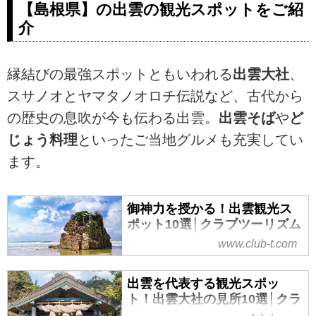
【島根県】の出雲の観光スポットをご紹
介
縁結びの最強スポットともいわれる
出雲大社
、
スサノオとヤマタノオロチ伝説など、古代から
の歴史の息吹が今も伝わる出雲。
出雲そば
や
ど
じょう料理
といったご当地グルメも充実してい
ます。
御神力を授かる！出雲観光ス
ポット10選│クラブツーリズム
www.club-t.com
クラブツーリズムがお届けする御
神力を授かる！出雲観光スポット
10選では、 出雲大社、旧大社駅、
出雲を代表する観光スポッ
須佐神社、古代出雲歴史博物館、
ト！出雲大社の見所10選│クラ
日御碕神社、荒神谷遺跡、稲佐の
ブツーリズム