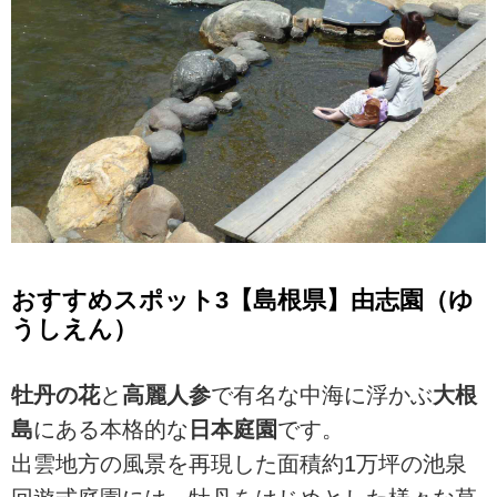
おすすめスポット3【島根県】由志園（ゆ
うしえん）
牡丹の花
と
高麗人参
で有名な中海に浮かぶ
大根
島
にある本格的な
日本庭園
です。
出雲地方の風景を再現した面積約1万坪の池泉