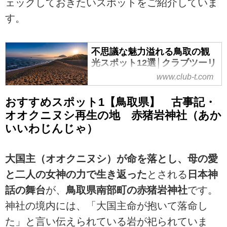
ェックしておきたいスポットをご紹介していま
す。
不思議な魅力溢れる鳥取の観
光スポット12選│クラブツーリ
ズム
www.club-t.com
クラブツーリズムがお届けする不
おすすめスポット1【鳥取県】 古事記・
思議な魅力溢れる鳥取の観光スポ
オオクニヌシ再生の地 赤猪岩神社（あか
ット12選では、 鳥取砂丘、砂の美
術館、鳥取城跡、水木しげるロー
いいわじんじゃ）
ド、皆生温泉、白兎神社、大山、
はわい温泉、とっとり花回廊、妖
大国主（オオクニヌシ）が命を落とし、母の愛
怪神社、金持神社、白壁土蔵群 な
ど、旅に出る前に見ておきたいお
と二人の女神の力で生き返った
とされる
日本神
役立ち情報が満載！
話の舞台
が、
鳥取県南部町の赤猪岩神社
です。
神社の境内には、「大国主命が抱いて落命し
た」と言い伝えられている岩が祀られていま