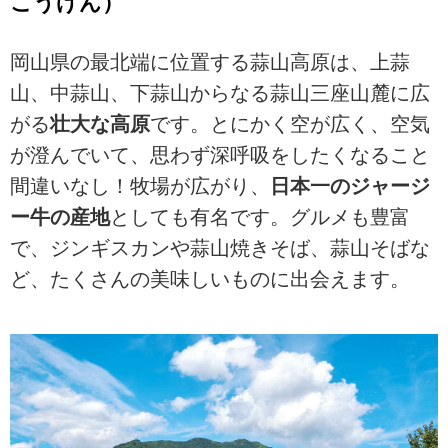
こうげん）
桜鯛、牡蠣の燻製オリーブオイル
蔵温泉、苫田温泉、奥津温泉、浮
漬け、かがみの田舎カレー など、
田温泉、湯迫温泉、まにわ温泉、
旅に出る前に見ておきたいお役立
岡山県の最北端に位置する蒜山高原は、上蒜
上齋原温泉、津黒高原温泉（蒜山
ち情報が満載！
なごみの温泉）、阿波温泉 など、
山、中蒜山、下蒜山からなる蒜山三座山麓に広
旅に出る前に見ておきたいお役立
がる
壮大な高原
です。とにかく空が広く、空気
ち情報が満載！
が澄んでいて、思わず深呼吸をしたくなること
間違いなし！牧場が広がり、
日本一のジャージ
ー牛の産地
としても有名です。グルメも豊富
で、ジンギスカンや蒜山焼きそば、蒜山そばな
ど、たくさんの美味しいものに出会えます。