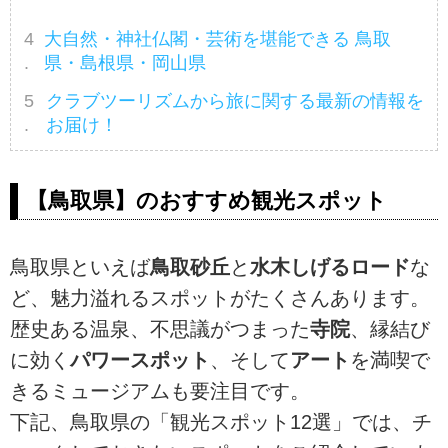
大自然・神社仏閣・芸術を堪能できる 鳥取
県・島根県・岡山県
クラブツーリズムから旅に関する最新の情報を
お届け！
【鳥取県】のおすすめ観光スポット
鳥取県といえば
鳥取砂丘
と
水木しげるロード
な
ど、魅力溢れるスポットがたくさんあります。
歴史ある温泉、不思議がつまった
寺院
、縁結び
に効く
パワースポット
、そして
アート
を満喫で
きるミュージアムも要注目です。
下記、鳥取県の「観光スポット12選」では、チ