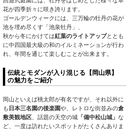
回遊式庭園には、牡丹をはじめとした様々な草
花が四季折々に咲き誇ります。
ゴールデンウィークには、三万輪の牡丹の花が
池を埋め尽くす「池泉牡丹」、
秋から冬にかけては
紅葉のライトアップ
ととも
に中四国最大級の和のイルミネーションが行わ
れ、年間を通じて楽しむことが出来ます。
伝統とモダンが入り混じる【岡山県】
の魅力をご紹介
岡山といえば桃太郎が有名ですが、それ以外に
も
日本三名園の後楽園
や、レトロな街並みの
倉
敷美観地区
、話題の天空の城
「備中松山城」
な
ど、一度は訪れたいスポットがたくさんありま