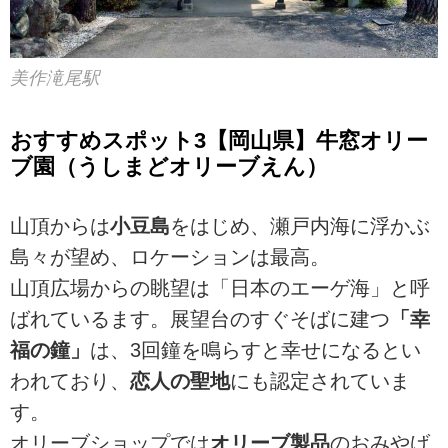
美作滝尾駅
おすすめスポット3【岡山県】牛窓オリー
ブ園（うしまどオリーブえん）
山頂からは
小豆島
をはじめ、瀬戸内海に浮かぶ
島々が望め、ロケーションは最高。
山頂広場からの眺望は「日本のエーゲ海」と呼
ばれているます。展望台のすぐそばに建つ
「幸
福の鐘」
は、3回鐘を鳴らすと幸せになるとい
われており、
恋人の聖地
にも認定されていま
す。
オリーブショップでは
オリーブ製品
のおみやげ