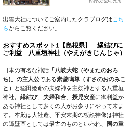
www.club-t.com
浜、木綿街道、鰐淵寺、一畑薬師
クラブツーリズムがお届けする出
など、旅に出る前に見ておきたい
雲を代表する観光スポット！出雲
お役立ち情報が満載！
出雲大社についてご案内したクラブログは
こち
大社の見所10選では、 御本殿、拝
ら
からご覧ください。
殿、宝物殿、神楽殿、千家國造
館、彰古館、祖霊社、素鵞社、お
くにがえり会館、東十九社／西十
おすすめスポット1【島根県】 縁結びに
九社 など、旅に出る前に見ておき
ご利益 八重垣神社（やえがきじんじゃ）
たいお役立ち情報が満載！
日本の有名な神話
「八岐大蛇（やまたのおろ
ち)」の主人公
である
素盞鳴尊（すさのおのみこ
と）
と稲田姫命の夫婦神を主祭神とする八重垣
神社。
縁結び
、
夫婦和合
、
授児安産
に御利益が
ある神社として多くの人がお参りにやって来ま
す。本殿は大社造、平安末期の板絵神像は神社
の障壁画としては最古のものといわれ、
国の重