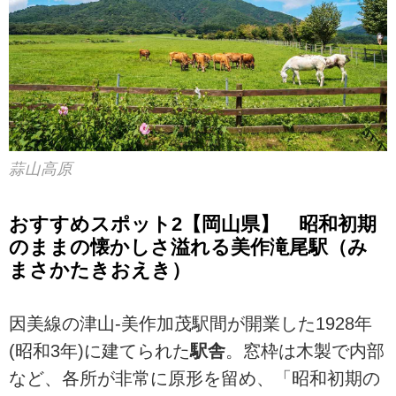
蒜山高原
おすすめスポット2【岡山県】 昭和初期
のままの懐かしさ溢れる美作滝尾駅（み
まさかたきおえき）
因美線の津山-美作加茂駅間が開業した1928年
(昭和3年)に建てられた
駅舎
。窓枠は木製で内部
など、各所が非常に原形を留め、「昭和初期の