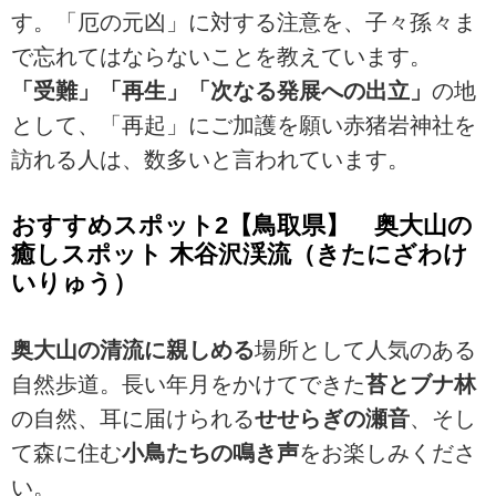
す。「厄の元凶」に対する注意を、子々孫々ま
で忘れてはならないことを教えています。
「受難」「再生」「次なる発展への出立」
の地
として、「再起」にご加護を願い赤猪岩神社を
訪れる人は、数多いと言われています。
おすすめスポット2【鳥取県】 奥大山の
癒しスポット 木谷沢渓流（きたにざわけ
いりゅう）
奥大山の清流に親しめる
場所として人気のある
自然歩道。長い年月をかけてできた
苔とブナ林
の自然、耳に届けられる
せせらぎの瀬音
、そし
て森に住む
小鳥たちの鳴き声
をお楽しみくださ
い。