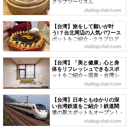
クラブツーリズム
clublog.club-t.com
美食で知られる台湾は、ローカル
グルメの宝庫です！台湾＝小籠包
は有名ですが、そのほかにも牛肉
【台湾】旅をして願いが叶
麺などの麺料理、朝ごはんとして
う!？台北周辺の人気パワース
有名な豆漿（トウジャン）、日本
ポットをご紹介 - クラブログ
ではなかなか食べられないガチョ
～スタッフブログ～｜クラブ
clublog.club-t.com
ウ肉など台湾ならではのローカル
ツーリズム
グルメ、ローカル食堂は多種多
こんにちは！本日は台湾・台北周
【台湾】「美と健康」心と身
様！初めての方もリピーターの方
辺の人気パワースポット（開運ス
体をリフレッシュできるスポ
も、ぜひお召し上がりいただきた
ポット）をご紹介します。金運・
ットをご紹介～温泉・台湾シ
い台湾のローカルグルメをご紹介
健康運・仕事運・恋愛運アップに
ャンプー・街歩き篇～ - クラブ
します。
clublog.club-t.com
効果があると評判の高いスポット
ログ ～スタッフブログ～｜ク
ラブツーリズム
でお参りすれば、素敵な効果も期
【台湾】日本ともゆかりの深
待できるかもしれません。運気ア
皆様こんにちは。本日は「美と健
い台湾鉄道をご紹介！鉄道関
ップ！美味しい食べ物で元気注
康」をテーマに非日常感を味わえ
連の新スポットもオープン！ -
入！心も身体も大満足！きっと新
る台湾のスポットご紹介します。
クラブログ ～スタッフブログ
しい発見がたくさん見つかること
clublog.club-t.com
仕事にプライベートにと忙しいけ
～｜クラブツーリズム
でしょう。