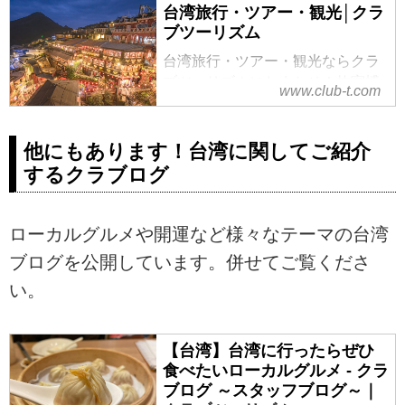
台湾旅行・ツアー・観光│クラ
ブツーリズム
台湾旅行・ツアー・観光ならクラ
ブツーリズムにおまかせ！故宮博
www.club-t.com
物院や幻想的な九フンの夜景、自
然景観がおすすめの台東、台湾ス
イーツなど魅力たっぷり。初めて
他にもあります！台湾に関してご紹介
でも安心の添乗員同行、ハイキン
するクラブログ
グなど、豊富なラインナップをご
案内。ツアーの検索・ご予約も簡
単。
ローカルグルメや開運など様々なテーマの台湾
ブログを公開しています。併せてご覧くださ
い。
【台湾】台湾に行ったらぜひ
食べたいローカルグルメ - クラ
ブログ ～スタッフブログ～｜