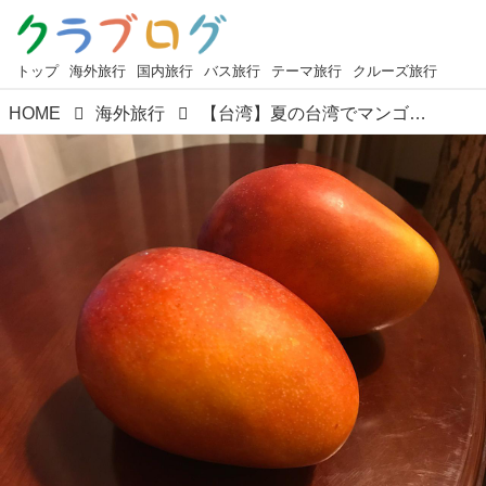
トップ
海外旅行
国内旅行
バス旅行
テーマ旅行
クルーズ旅行
HOME
海外旅行
【台湾】夏の台湾でマンゴー狩りと台湾フルーツをご紹介！