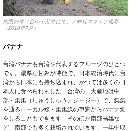
龍眼の木（台南市郊外にて）／弊社スタッフ撮影
（2018年7月）
バナナ
台湾バナナも台湾を代表するフルーツのひとつ
です。濃厚な甘みが特徴で、日本統治時代に台
湾から日本にも持ち込まれ、かつては多くの日
本人に食べられました。台湾の一大産地は中
部・集集（しゅうしゅう／ジージー）で、集集
を通るローカル線・集集線の車窓からバナナ畑
を見ることもできます。そのほか南部高雄な
ど、南部でも多く栽培されています。一年中収