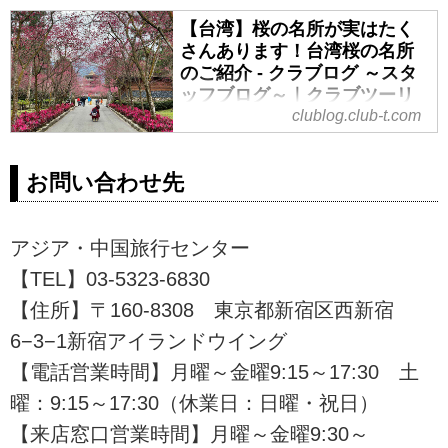
れど、たまには日常を離れて元気
台湾は日本統治時代に鉄道建築が
をチャージしたい！週末や３連休
【台湾】桜の名所が実はたく
本格化し、海外で始めて日本の新
さんあります！台湾桜の名所
を利用してリフレッシュできる女
幹線技術が採用された地域でもあ
のご紹介 - クラブログ ～スタ
性におすすめのスポットをまとめ
ります。日本製の特急列車が走っ
ッフブログ～｜クラブツーリ
ました。今回は台北と北投温泉、
ているほか、日本では引退した旧
ズム
clublog.club-t.com
猫村など、台北とその周辺を中心
型客車を利用した普通列車（普快
にご紹介します。
台湾も日本同様春は桜のシーズ
車）も運行されています。このブ
ン！日本よりひと足早く１月下旬
お問い合わせ先
ログでは台湾鉄道と2020年7月に
ごろから桜が咲き始め、４月中旬
オープンしたばかりの鉄道関連の
ごろまで楽しめる場所もありま
新スポットをご紹介します。2022
す。台湾固有の桜や日本の品種と
アジア・中国旅行センター
年は鉄道観光旅行年と定められ、
掛け合わせた桜、ソメイヨシノや
これに合わせた観光列車もデビュ
【TEL】03-5323-6830
ヨシノザクラなど日本固有のもの
ーする予定です。コロナ後に向
【住所】〒160-8308 東京都新宿区西新宿
など種類もたくさんあり、2019年
け、台湾鉄道旅もぜひご検討くだ
には日本のテレビ番組でも紹介さ
6−3−1新宿アイランドウイング
さい。
れました。台湾に行けるようにな
【電話営業時間】月曜～金曜9:15～17:30 土
りましたら、日本よりひと足早い
曜：9:15～17:30（休業日：日曜・祝日）
春を体感しに台湾旅行へ出かけて
みませんか。
【来店窓口営業時間】月曜～金曜9:30～