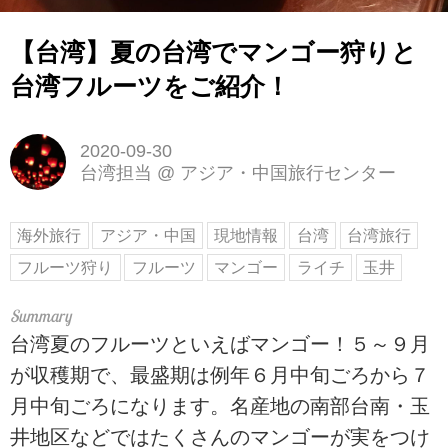
【台湾】夏の台湾でマンゴー狩りと
台湾フルーツをご紹介！
2020-09-30
台湾担当
@
アジア・中国旅行センター
海外旅行
アジア・中国
現地情報
台湾
台湾旅行
フルーツ狩り
フルーツ
マンゴー
ライチ
玉井
台湾夏のフルーツといえばマンゴー！５～９月
が収穫期で、最盛期は例年６月中旬ごろから７
月中旬ごろになります。名産地の南部台南・玉
井地区などではたくさんのマンゴーが実をつけ