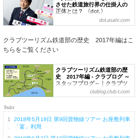
させた鉄道旅行界の仕掛人の
正体とは？ 〈dot.〉
dot.asahi.com
企画したツアーは連日満席。キ
ャンセル待ちが数百人規模になる
こともあるという鉄道ツアーのヒ
クラブツーリズム鉄道部の歴史 2017年編はこ
ットメーカーがいる。クラブツー
ちらをご覧ください
リズムの大塚雅士氏（51）だ。貨
物車両専用で、通常の旅客列車で
は走ることのない「...
クラブツーリズム鉄道部の歴
史 2017年編 - クラブログ ～
スタッフブログ～｜クラブツ
ーリズム
clublog.club-t.com
2017年7月15日第一回貨物線ツア
ーから80本以上のツアーを企画致
しました。今回お話しする2017年
2018年5月19日 第9回貨物線ツアー お座敷列車
度はこの貨物線ツアーを8回実施致
「宴」利用
しました。実は、私は各回の詳細
事項を日記のように書き留めてお