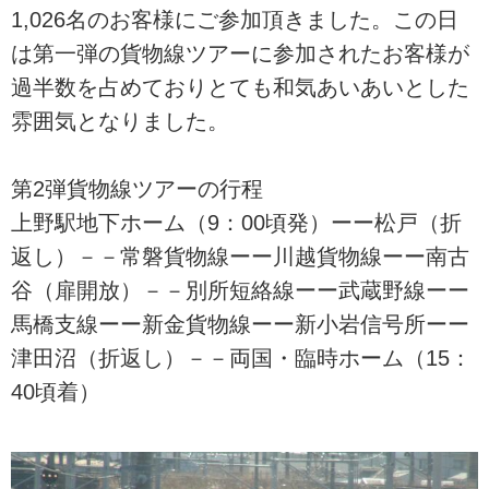
1,026名のお客様にご参加頂きました。この日
は第一弾の貨物線ツアーに参加されたお客様が
過半数を占めておりとても和気あいあいとした
雰囲気となりました。
第2弾貨物線ツアーの行程
上野駅地下ホーム（9：00頃発）ーー松戸（折
返し）－－常磐貨物線ーー川越貨物線ーー南古
谷（扉開放）－－別所短絡線ーー武蔵野線ーー
馬橋支線ーー新金貨物線ーー新小岩信号所ーー
津田沼（折返し）－－両国・臨時ホーム（15：
40頃着）