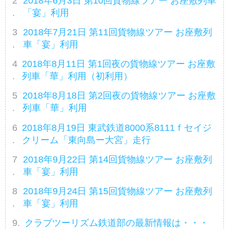
2018年6月3日 第10回貨物線ツアー お座敷列車
りましたので、詳細をお話し致し
「宴」利用
ます。【行程】池袋発ー山手貨物
線ー大崎ーりんかい線ー新木場ー
2018年7月21日 第11回貨物線ツアー お座敷列
京葉線ー誉田（折返し）－新小岩
車「宴」利用
信号所ー新金貨物線ー松戸（折返
2018年8月11日 第1回夜の貨物線ツアー お座敷
し）－常磐貨物線ー田端操車場ー
列車「華」利用（初利用）
山手貨物線ー東海道貨物線ー逗子
（折返し）－高島貨物線ー品川着
2018年8月18日 第2回夜の貨物線ツアー お座敷
列車「華」利用
2018年8月19日 東武鉄道8000系8111ｆセイジ
クリーム「東向島ー大宮」走行
2018年9月22日 第14回貨物線ツアー お座敷列
車「宴」利用
2018年9月24日 第15回貨物線ツアー お座敷列
車「宴」利用
クラブツーリズム鉄道部の最新情報は・・・