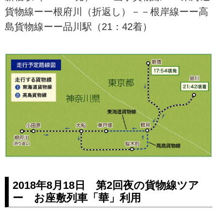
貨物線ーー根府川（折返し）－－根岸線ーー高
島貨物線ーー品川駅（21：42着）
2018年8月18日 第2回夜の貨物線ツア
ー お座敷列車「華」利用