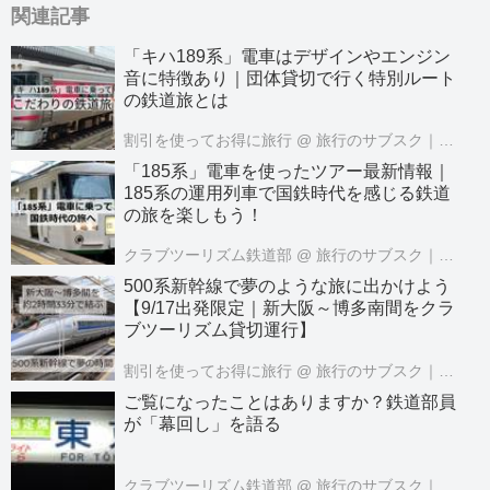
関連記事
「キハ189系」電車はデザインやエンジン
音に特徴あり｜団体貸切で行く特別ルート
の鉄道旅とは
割引を使ってお得に旅行
@ 旅行のサブスク｜クラブツーリズムPASS公式
「185系」電車を使ったツアー最新情報｜
185系の運用列車で国鉄時代を感じる鉄道
の旅を楽しもう！
クラブツーリズム鉄道部
@ 旅行のサブスク｜クラブツーリズムPASS公式
500系新幹線で夢のような旅に出かけよう
【9/17出発限定｜新大阪～博多南間をクラ
ブツーリズム貸切運行】
割引を使ってお得に旅行
@ 旅行のサブスク｜クラブツーリズムPASS公式
ご覧になったことはありますか？鉄道部員
が「幕回し」を語る
クラブツーリズム鉄道部
@ 旅行のサブスク｜クラブツーリズムPASS公式