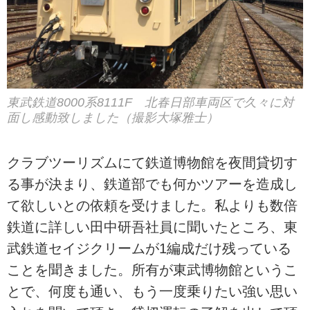
東武鉄道8000系8111F 北春日部車両区で久々に対
面し感動致しました（撮影大塚雅士）
クラブツーリズムにて鉄道博物館を夜間貸切す
る事が決まり、鉄道部でも何かツアーを造成し
て欲しいとの依頼を受けました。私よりも数倍
鉄道に詳しい田中研吾社員に聞いたところ、東
武鉄道セイジクリームが1編成だけ残っている
ことを聞きました。所有が東武博物館というこ
とで、何度も通い、もう一度乗りたい強い思い