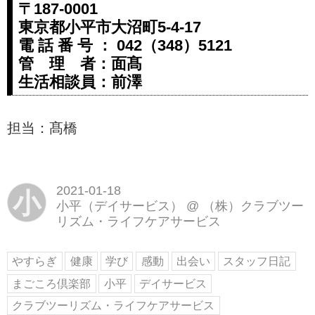
〒187-0001
東京都小平市大沼町5-4-17
電 話 番 号 ： 042（348）5121
管 理 者：面髙
生活相談員：前澤
担当：髙橋
2021-01-18
小
小平（デイサービス）
@
（株）クラブツー
リズム・ライフケアサービス
やすらぎ
健康
学び
感動
出会い
スタッフ日記
まごころ倶楽部
小平
デイサービス
クラブツーリズム・ライフケアサービス