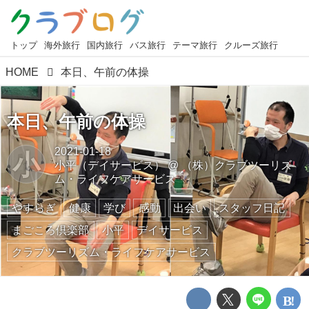
トップ
海外旅行
国内旅行
バス旅行
テーマ旅行
クルーズ旅行
HOME
本日、午前の体操
本日、午前の体操
2021-01-18
小
小平（デイサービス）
@
（株）クラブツーリズ
ム・ライフケアサービス
やすらぎ
健康
学び
感動
出会い
スタッフ日記
まごころ倶楽部
小平
デイサービス
クラブツーリズム・ライフケアサービス