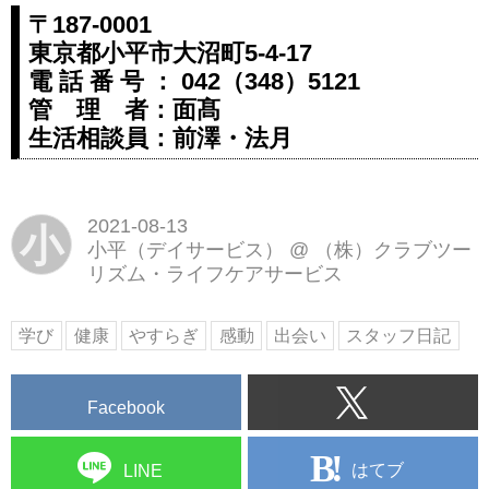
ビス施設です。小平市、東村山
〒187-0001
市、東久留米市の送迎に対応して
東京都小平市大沼町5-4-17
おります。
電 話 番 号 ： 042（348）5121
管 理 者：面髙
生活相談員：前澤・法月
2021-08-13
小
小平（デイサービス）
@
（株）クラブツー
リズム・ライフケアサービス
学び
健康
やすらぎ
感動
出会い
スタッフ日記
Facebook
はてブ
LINE