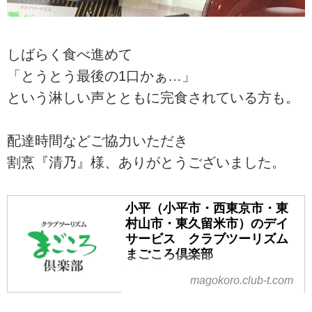
しばらく食べ進めて
「とうとう最後の1口かぁ…」
という淋しい声とともに完食されている方も。
配達時間などご協力いただき
割烹『清乃』様、ありがとうございました。
小平（小平市・西東京市・東
村山市・東久留米市）のデイ
サービス クラブツーリズム
まごころ倶楽部
旅行会社のクラブツーリズムグル
magokoro.club-t.com
ープが運営する小平（小平市・東
村山市・東久留米市）のデイサー