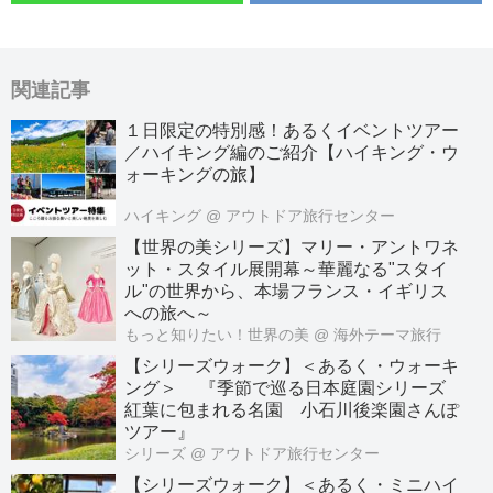
関連記事
１日限定の特別感！あるくイベントツアー
／ハイキング編のご紹介【ハイキング・ウ
ォーキングの旅】
ハイキング
@ アウトドア旅行センター
【世界の美シリーズ】マリー・アントワネ
ット・スタイル展開幕～華麗なる"スタイ
ル"の世界から、本場フランス・イギリス
への旅へ～
もっと知りたい！世界の美
@ 海外テーマ旅行
【シリーズウォーク】＜あるく・ウォーキ
ング＞ 『季節で巡る日本庭園シリーズ
紅葉に包まれる名園 小石川後楽園さんぽ
ツアー』
シリーズ
@ アウトドア旅行センター
【シリーズウォーク】＜あるく・ミニハイ