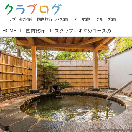
トップ
海外旅行
国内旅行
バス旅行
テーマ旅行
クルーズ旅行
HOME
国内旅行
スタッフおすすめコースのご紹介。最上川こたつ舟と羽黒山三神合祭殿 天童温泉「ほほえみの宿つるや」連泊3日間のコースのご紹介】＜ロイヤル・グランステージ＞【四季の華】