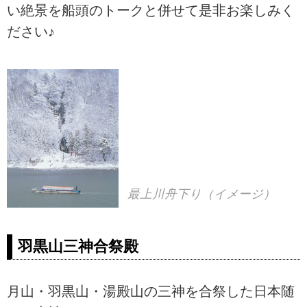
い絶景を船頭のトークと併せて是非お楽しみく
ださい♪
最上川舟下り（イメージ）
羽黒山三神合祭殿
月山・羽黒山・湯殿山の三神を合祭した日本随