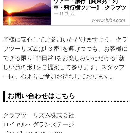
ツアー・旅行【関東発・列
車・飛行機ツアー】│クラブツ
ーリズム
www.club-t.com
クラブツーリズムの最上級国内旅
行「ロイヤル・グランステージ四
季の華」で、年末年始に優雅で特
皆様に安心してご参加いただけますよう、クラ
別な時間を過ごしませんか？飛行
ブツーリズムは｢３密｣を避けつつも、お客様に
機、グリーン車で行く旅や国内最
できる限り｢非日常｣をお楽しみいただける｢新
上級バス「ロイヤルクルーザー」
で行くバスツアーをご紹介。
しい旅の形｣をご提案して参ります。スタッフ
一同、心よりご参加お待ちしております。
お問い合わせはこちら
クラブツーリズム株式会社
ロイヤル・グランステージ