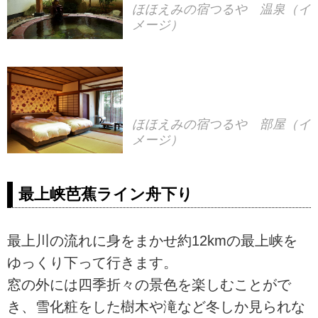
ほほえみの宿つるや 温泉（イ
メージ）
ほほえみの宿つるや 部屋（イ
メージ）
最上峡芭蕉ライン舟下り
最上川の流れに身をまかせ約12kmの最上峡を
ゆっくり下って行きます。
窓の外には四季折々の景色を楽しむことがで
き、雪化粧をした樹木や滝など冬しか見られな