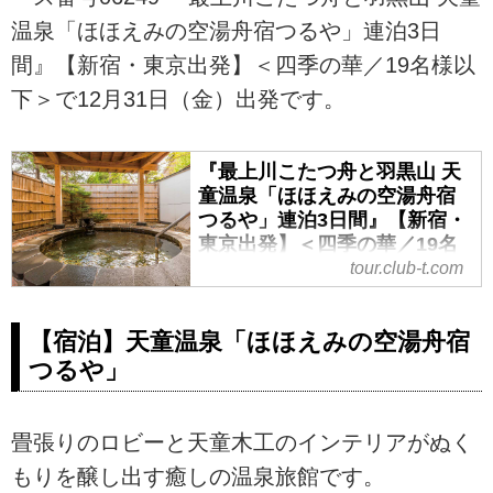
温泉「ほほえみの空湯舟宿つるや」連泊3日
間』【新宿・東京出発】＜四季の華／19名様以
下＞で12月31日（金）出発です。
『最上川こたつ舟と羽黒山 天
童温泉「ほほえみの空湯舟宿
つるや」連泊3日間』【新宿・
東京出発】＜四季の華／19名
様以下＞｜クラブツーリズム
tour.club-t.com
『最上川こたつ舟と羽黒山 天童温
泉「ほほえみの空湯舟宿つるや」
【宿泊】天童温泉「ほほえみの空湯舟宿
連泊3日間』【新宿・東京出発】＜
つるや」
四季の華／19名様以下＞の紹介を
しています。ツアー・旅行のお申
込ならクラブツーリズム。
畳張りのロビーと天童木工のインテリアがぬく
もりを醸し出す癒しの温泉旅館です。