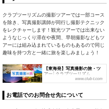
クラブツーリズムの撮影ツアーでは一部コース
を除き、写真撮影講師が同行し撮影テクニック
をレクチャーします！観光ツアーでは出来ない
ようなじっくり滞在や夜間、早朝撮影などもツ
アーには組み込まれているものもあるので同じ
趣味を持つ方と一緒に旅を楽しみましょう！
【東海発】写真撮影の旅・ツ
アー│クラブツーリズム
www.club-t.com
東海発の写真撮影の旅・ツアーな
らクラブツーリズム！安心で快適
な添乗員付き。国内から海外まで
お電話でのお問合せ先について
多彩なプランや、初心者から学べ
る講座もご用意しております。プ