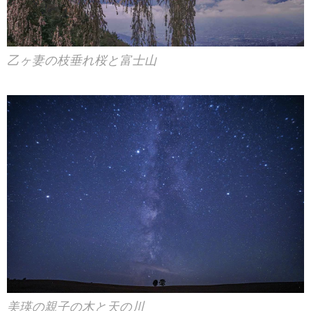
乙ヶ妻の枝垂れ桜と富士山
美瑛の親子の木と天の川