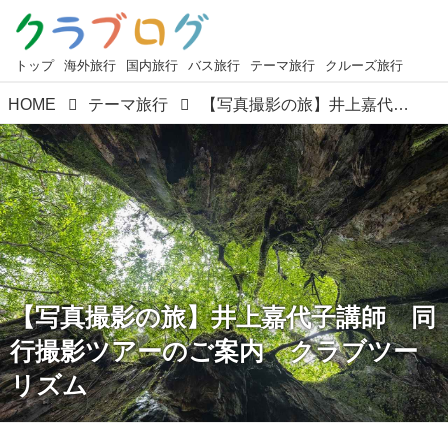
トップ
海外旅行
国内旅行
バス旅行
テーマ旅行
クルーズ旅行
HOME
テーマ旅行
【写真撮影の旅】井上嘉代子講師 同行撮影ツアーのご案内 クラブツーリズム
【写真撮影の旅】井上嘉代子講師 同
行撮影ツアーのご案内 クラブツー
リズム