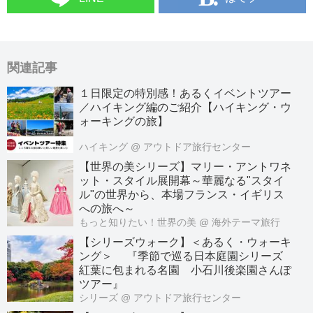
関連記事
１日限定の特別感！あるくイベントツアー
／ハイキング編のご紹介【ハイキング・ウ
ォーキングの旅】
ハイキング
@ アウトドア旅行センター
【世界の美シリーズ】マリー・アントワネ
ット・スタイル展開幕～華麗なる"スタイ
ル"の世界から、本場フランス・イギリス
への旅へ～
もっと知りたい！世界の美
@ 海外テーマ旅行
【シリーズウォーク】＜あるく・ウォーキ
ング＞ 『季節で巡る日本庭園シリーズ
紅葉に包まれる名園 小石川後楽園さんぽ
ツアー』
シリーズ
@ アウトドア旅行センター