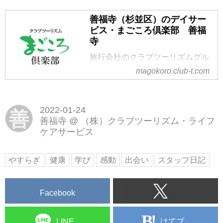
善福寺（杉並区）のデイサー
ビス・まごころ倶楽部 善福
寺
旅行会社のクラブツーリズムグル
ープが運営する善福寺（杉並区・
magokoro.club-t.com
練馬区）のデイサービス・介護施
設・老人ホームです。杉並区、練
馬区の送迎に対応しております。
2022-01-24
善
善福寺
@
（株）クラブツーリズム・ライフ
ケアサービス
やすらぎ
健康
学び
感動
出会い
スタッフ日記
Facebook
はてブ
LINE