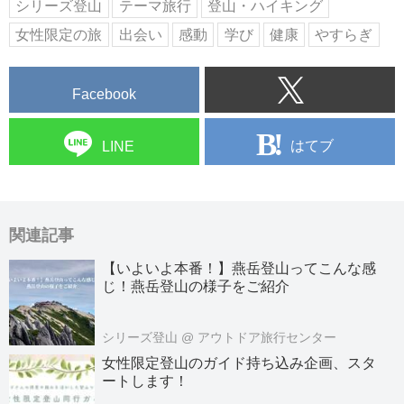
シリーズ登山
テーマ旅行
登山・ハイキング
リーズ企画など、あなたに合った
女性限定の旅
出会い
感動
学び
健康
やすらぎ
旅がきっと見つかります...
Facebook
はてブ
LINE
関連記事
【いよいよ本番！】燕岳登山ってこんな感
じ！燕岳登山の様子をご紹介
シリーズ登山
@ アウトドア旅行センター
女性限定登山のガイド持ち込み企画、スタ
ートします！