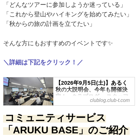
「どんなツアーに参加しようか迷っている」
「これから登山やハイキングを始めてみたい」
「秋からの旅の計画を立てたい」
そんな方にもおすすめのイベントです✨
＼詳細は下記をクリック！／
【2026年9月5日(土)】あるく
秋の大説明会、今年も開催決
定！ - クラブログ ～スタッフ
clublog.club-t.com
ブログ～｜クラブツーリズム
毎年恒例の秋の大説明会、今年も
コミュニティサービス
開催します！
「次はどんな趣味を見つけよう？
「ARUKU BASE」のご紹介
どんな旅に出よう？」