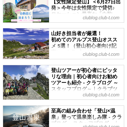
【女性限定登山】＜6月27日出
くのかをご紹介いたします。
が、女性限定の山小屋宿泊ツアー
発＞今年は女性限定で貸切♪
ARUKU BASEに興味を持っていた
です。
ロケーション最高な「白駒
だき、仲間を広げ、さらに山を好
朝焼けや星空、静かな山の時間。
clublog.club-t.com
荘」に泊まろう！ - クラブログ
きになっていただける場所になれ
山小屋グルメや、宿泊だからこそ
～スタッフブログ～｜クラブ
た...
味わえる特別な景色。
ツーリズム
山好き担当者が厳選！
日帰り登山とはまた違う、“泊まる
初めてのアルプス登山オスス
北八ヶ岳エリアに位置する、原生
登山”の魅力があります。
メ 5選！（登山初心者向け記
林と苔が美しい池「白駒池」。
今回は、初心者の方にもおすすめ
事） - クラブログ ～スタッフ
clublog.club-t.com
5月でも雪が残り、春が来るのは比
の宿泊ツアーから、尾瀬やアルプ
ブログ～｜クラブツーリズム
較的遅め。雪が溶けてイワカガミ
スを楽しめるコースまで、女性限
こんにちは！登山ツアー担当の菊
の花が咲きだすと、いよいよ新緑
定のおすすめ山小屋宿泊ツアーを
登山ツアーが初心者にピッタ
島です！
の季節が始まります。
ご紹介します！
リな理由｜初心者向けお勧め
本日は今年の夏はアルプスに挑戦
そんな池のほとりにたたずむのが
初めての山ガール♪女性のための山
ツアーも紹介 - クラブログ ～
したい！また、アルプスの雄大な
白駒荘。
旅・登山ツアー【TOP】│クラブ
スタッフブログ～｜クラブツ
景色が見たい！
大正時代から100年以上の歴史を
ツーリズム
ーリズム
clublog.club-t.com
初心者でも登れる山が知りたい！
持つ白駒荘を、クラブツーリズム
クラブツーリズムから初めて...
いざ、登山・ハイキングを始めよ
そんな方にオススメ！アルプス登
で貸し切って、宿泊できるイベン
至高の組み合わせ「登山×温
うと思っても、どのように始めれ
山5選をご紹介致します。
トを、今年も開催いたします！
泉」登って温泉楽しみ隊 - クラ
ば良いか分からない。そんな初心
▼日本アルプス特集はこちら▼
6月27日出発の1日限定。今年は女
ブログ ～スタッフブログ～｜
者の方は登山ツアーを利用してみ
日本アルプス登山ツアー・旅行│ク
性限定で行います。
clublog.club-t.com