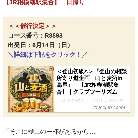
【JR相模湖駅集合】 日帰り
＜＜催行決定＞＞
コース番号：R8893
出発日：6月14日（日）
＼詳細は下記をクリック！／
＜登山初級A＞『登山の相談
所寄り道企画 山と麦酒in
高尾』 【JR相模湖駅集
合】｜クラブツーリズム
＜登山初級A＞『登山の相談所
tour.club-t.com
寄り道企画 山と麦酒in高
尾』 【JR相模湖駅集合】の紹
介をしています。ツアー・旅行
のお申込ならクラブツーリズ
「そこに極上の一杯があるから…」
ム。