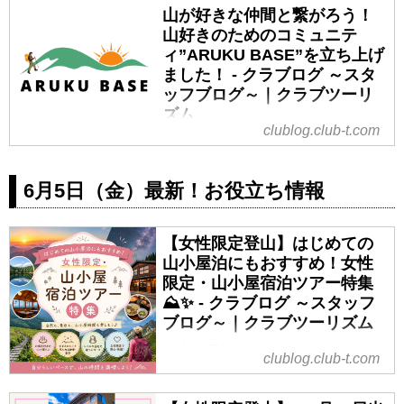
山が好きな仲間と繋がろう！
山好きのためのコミュニテ
ィ”ARUKU BASE”を立ち上げ
ました！ - クラブログ ～スタ
ッフブログ～｜クラブツーリ
ズム
clublog.club-t.com
ツアー中の一期一会の出会いもい
いけれど、「山が好き」という共
通点を持っているのに、なんだか
6月5日（金）最新！お役立ち情報
ちょっともったいない！
共通の趣味を持つ仲間同士の交流
【女性限定登山】はじめての
の場を作りたい＿＿
山小屋泊にもおすすめ！女性
と、クラブツーリズムのお客様が
限定・山小屋宿泊ツアー特集
つながるコミュニティを立ち上げ
⛰️✨ - クラブログ ～スタッフ
ました。
ブログ～｜クラブツーリズム
その名も…ARUKU BASE！
ただいま絶賛会員募集中なので、
「山小屋泊って気になるけど、ち
clublog.club-t.com
ARUKU BASEとはどんなコミュニ
ょっと不安…」
ティなのか、どんな活動をしてい
そんな方にこそおすすめしたいの