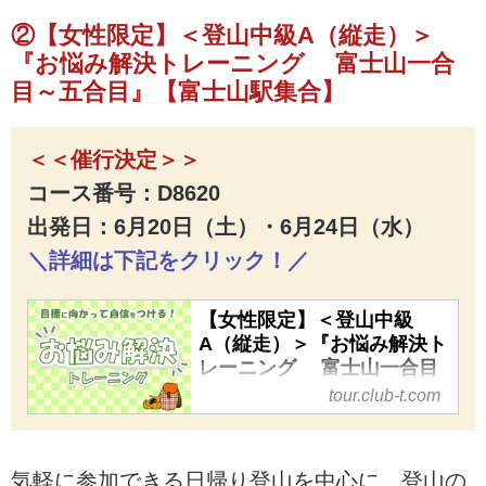
②【女性限定】＜登山中級A（縦走）＞
『お悩み解決トレーニング 富士山一合
目～五合目』【富士山駅集合】
＜＜催行決定＞＞
コース番号：D8620
出発日：6月20日（土）・6月24日（水）
＼詳細は下記をクリック！／
【女性限定】＜登山中級
A（縦走）＞『お悩み解決ト
レーニング 富士山一合目
～五合目』【富士山駅集
tour.club-t.com
合】｜クラブツーリズム
【女性限定】＜登山中級A（縦
走）＞『お悩み解決トレーニン
気軽に参加できる日帰り登山を中心に、登山の