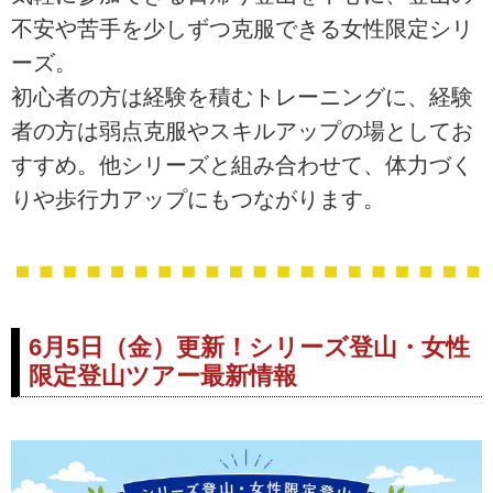
グ 富士山一合目～五合目』
不安や苦手を少しずつ克服できる女性限定シリ
【富士山駅集合】の紹介をして
ーズ。
います。ツアー・旅行のお申込
ならクラブツーリズム。
初心者の方は経験を積むトレーニングに、経験
者の方は弱点克服やスキルアップの場としてお
すすめ。他シリーズと組み合わせて、体力づく
りや歩行力アップにもつながります。
6月5日（金）更新！シリーズ登山・女性
限定登山ツアー最新情報