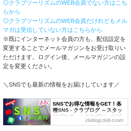
日本山岳ガイド協会認定登山ガイ
と温泉を...
◎クラブツーリズムのWEB会員でない方はこち
ド。
らから
◆クラブツーリズムでのガイド実
◎クラブツーリズムのWEB会員だけれどもメル
績が10年以上！
こんな方におすすめ！佐藤威行ガ
マガは受信していない方はこちらから
イドのツアーの魅力とは
※既にインターネット会員の方も、配信設定を
通常の登山ツアーよりゆっくりの
変更することでメールマガジンをお受け取りい
ペースでご案内いたしますので、
体力に自信がない...
ただけます。ログイン後、メールマガジンの設
定を変更ください。
＼SNSでも最新の情報をお届けしています／
SNSでお得な情報をGET！各
種SNS - クラブログ ～スタッ
フブログ～｜クラブツーリズ
clublog.club-t.com
ム