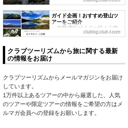
クラブツーリズム
てはいかがですか？ この記事を読
ラブツーリズム
登山の行程を考えると、ツアーで
むと登山ツアーが初心者にピッタ
今日は、クラブツーリズムが提供
日本アルプス登山ツアー・旅行な
は泊まる機会が少ない白駒荘で過
ガイド企画！おすすめ登山ツ
リな理由と、初心者向けのツアー
する「登って温泉楽しみ隊」シリ
ら、クラブツーリズム！安心で快
ごす贅沢な時間。
アーをご紹介
の選び方が分かります。
ーズについてご紹介します。
適な添乗員付き・登山ガイド同行
イベントだからこそのお楽し...
～佐藤威行ガイドと行く山旅
このツアーは、登山と温泉を組み
clublog.club-t.com
プランもご用意。日本百名山がそ
～ - クラブログ ～スタッフブ
合わせた特別なプログラムで、自
びえる日本アルプス。山好きなら
ログ～｜クラブツーリズム
然の美しさを満喫しながら、温泉
誰もがあこがれる名峰そろいで
佐藤威行ガイドと行く登山ツアー
クラブツーリズムから旅に関する最新
にもゆっくり入れるというシリー
す。登山ツアーなど、おすすめの
をご紹介。今からでも間に合うツ
の情報をお届け
ズです。
ツアー...
アーもたくさんあります！
『こだわりの名湯・秘湯へ！登っ
佐藤威行（たけゆき）ガイド
て温泉楽しみ隊』 ｜クラブツーリ
マイペースでやさしい性格が人
クラブツーリズムからメールマガジンをお届け
ズム
気。
『こだわりの名湯・秘湯へ！登っ
しています。
お客様のご意見からたくさんのツ
て温泉楽しみ隊』 の紹介をしてい
1万件以上あるツアーの中から厳選した、人気
アーを企画から担当します。
ます。ツアー・旅行のお申込なら
低山から高山・雪山まで幅広くご
のツアーや限定ツアーの情報をご希望の方はメ
クラブツーリズム。
案内！
tour.club-t.com
ルマガ会員への登録をお願いします。
優しい性格の裏に豊富な経験と実
登って温泉楽しみ隊とは？
績。
「登って温泉楽しみ隊」は、登山