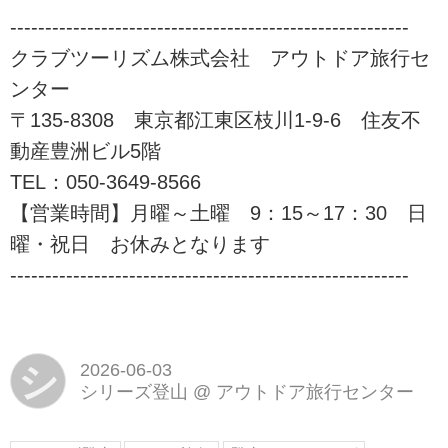
各種SNSのご案内
---------------------------------------------------------
・facebook
・Instagram
クラブツーリズム株式会社 アウトドア旅行セ
・youtube
ンター
・X
〒135-8308 東京都江東区枝川1-9-6 住友不
・首都圏LINE
・名古屋LINE
動産豊洲ビル5階
・関西LINE
TEL：050-3649-8566
Youtube
【営業時間】月曜～土曜 9：15～17：30 日
「あるく」の多彩なラインナッ
プ！各種特集ページもご覧くださ
曜・祝日 お休みとなります
い
---------------------------------------------------------
登山ツアー・山登りの旅
登山ツアー・山登りの旅【関東
発】│クラブツーリズム
登山ツアー・山登りの旅ならクラ
シ
2026-06-03
ブツーリズム。初心者から経験者
シリーズ登山
@
アウトドア旅行センター
向けまで多彩なラインナップをご
用意！気軽な日帰り登山、全国の
名峰登頂ツアー、テーマのあるシ