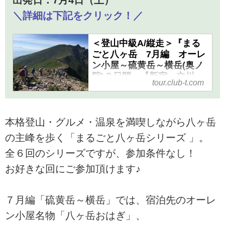
＼詳細は下記をクリック！／
＜登山中級A/縦走＞『まる
ごと八ヶ岳 7月編 オーレ
ン小屋～硫黄岳～横岳(奥ノ
院)２日間』【新宿・立川・
tour.club-t.com
八王子出発】｜クラブツー
リズム
＜登山中級A/縦走＞『まるごと
本格登山・グルメ・温泉を満喫しながら八ヶ岳
八ヶ岳 7月編 オーレン小屋
の主峰を歩く「まるごと八ヶ岳シリーズ 」。
～硫黄岳～横岳(奥ノ院)２日
間』【新宿・立川・八王子出
全６回のシリーズですが、参加条件なし！
発】の紹介をしています。ツア
お好きな回にご参加頂けます♪
ー・旅行のお申込ならクラブツ
ーリズム。
７月編「硫黄岳～横岳」では、宿泊先のオーレ
ン小屋名物「八ヶ岳おはぎ」、