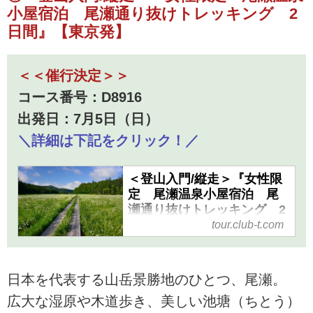
小屋宿泊 尾瀬通り抜けトレッキング 2
日間』【東京発】
＜＜催行決定＞＞
コース番号：D8916
出発日：7月5日（日）
＼詳細は下記をクリック！／
＜登山入門/縦走＞『女性限
定 尾瀬温泉小屋宿泊 尾
瀬通り抜けトレッキング 2
日間』【東京発】｜クラブ
tour.club-t.com
ツーリズム
＜登山入門/縦走＞『女性限定
日本を代表する山岳景勝地のひとつ、尾瀬。
尾瀬温泉小屋宿泊 尾瀬通り抜
けトレッキング 2日間』【東
広大な湿原や木道歩き、美しい池塘（ちとう）
京発】の紹介をしています。ツ