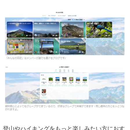
そんなあなたにぴったりの一歩が
見つかる、【秋の大説明会】を今
年も開催します！
この春にも約1400名がご参加され
たクラブツーリズムの人気イベン
ト！
登山ツアーはもちろん、ハイキン
グ・街道歩き・サイクリングツア
ーなど、幅広いラインナップをご
紹介します！
説明会（イメージ）
今年は全30講座！（※説明会含
む）
皆様の趣味や趣向、レベルやお困
りごとの内容に応じて様々なライ
ンナップをご用意いたしまし
た。...
登山やハイキングをもっと楽しみたい方におす