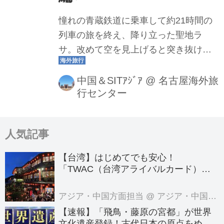
憧れの青蔵鉄道に乗車して約21時間の
列車の旅を終え、降り立った聖地ラ
サ。改めて空を見上げると突き抜ける
ような青空が広がる。秘境の地に降り
立った興奮と多少の息苦しさを感じな
中国＆SITｱｼﾞｱ
@
名古屋海外旅
行センター
がらいよいよラサの旅が始まる。前編
に引き続き企画担当者の高田が2019年
11月に訪れた際に撮影した写真（掲載
人気記事
写真は全て高田撮影）とともにレポー
トします。 ラサの気候 標高約3640メー
【台湾】はじめてでも安心！
トルのラサは、極度に乾燥している。
「TWAC（台湾アライバルカード）」
筆者が訪れた11月は乾季にあたり冬の
の登録方法を徹底ガイド！
到来を告げる季節、強い風も加わり乾
アジア・中国方面担当
@ アジア・中国旅行センター
燥度はさらに強い。またラサは太陽の
【速報】「飛鳥・藤原の宮都」が世界
都と称されるように晴天が多く、紫外
文化遺産登録！古代日本の原点をめぐ