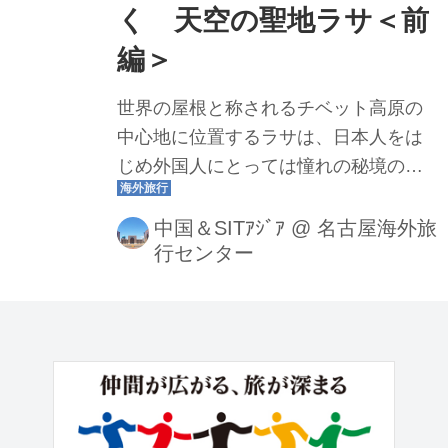
く 天空の聖地ラサ＜前
編＞
世界の屋根と称されるチベット高原の
中心地に位置するラサは、日本人をは
じめ外国人にとっては憧れの秘境の一
つ。そのラサへの旅を満喫するには、
青海省の西寧とラサを結ぶ全長1956キ
中国＆SITｱｼﾞｱ
@
名古屋海外旅
行センター
ロにも及ぶ青蔵鉄道の旅がおすすめ。
世界中の鉄道ファンが憧れる青蔵鉄道
とチベット仏教の聖地ラサを、企画担
当者の高田が2019年11月に訪れた際に
撮影した写真（掲載写真は全て高田撮
影）とともにレポートします。 いざ青
蔵鉄道の始発駅西寧へ！ 中部国際空港