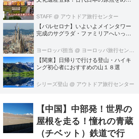
る旅へでかけよう｜クラブツーリズム
線対策が必要だ。帽子、サングラス、
のテーマのある旅
STAFF
@ アウトドア旅行センター
保湿液、リップクリーム、水は観光で...
【バルセロナ】いよいよメインタワー
完成のサグラダ・ファミリアへいって
きました！
ヨーロッパ担当
@ ヨーロッパ旅行センター
【関東】日帰りで行ける登山・ハイキ
ング初心者におすすめの山１８選
シリーズ登山
@ アウトドア旅行センター
【中国】中部発！世界の
屋根を走る！憧れの青蔵
（チベット）鉄道で行