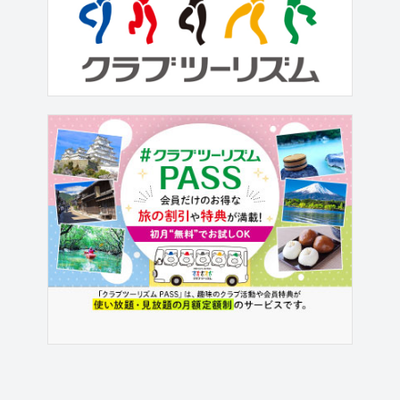
を夕方に離陸し、中国東方航空利用で
上海へ。上海で乗継をして、甘粛省の
蘭州に到着。標高約1500メートルの高
原の街蘭州に初日は宿泊。翌日は高速
鉄道で蘭州から標高約2300メー...