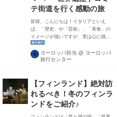
テ街道を行く感動の旅
皆様、こんにちは！イタリアといえ
ば、「歴史」や「芸術」、「美食」の
イメージが強いですが、実は心に残る
大自然の景色も数多く存在します。都
市観光とはひと味違う、雄大な「自
ヨーロッパ担当
@
ヨーロッパ
旅行センター
然」に出会えるのもイタリアの大きな
魅力なんです。澄みきった空気の中で
眺める壮大なパノラマ、そして自然が
つくり出すダイナミックな風景――。
【フィンランド】絶対訪
そんな感動を味わうなら、是非訪れた
れるべき！冬のフィンラ
いのがイタリア北部に広がる山岳エリ
ンドをご紹介♪
ア！今回のブログでは、アルプスの雄
大な景色に抱かれたアオスタと、鋭く
フィンランドは「森と湖の国」「世界