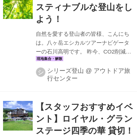
スタッフおすすめのツアーもご紹介す
スティナブルな登山をし
るので、ぜひ済州島観光の参考にして
よう！
くださいね♪
自然を愛する登山者の皆様、こんにち
は。八ヶ岳エシカルツアーナビゲータ
ーの石川高明です。 昨今、CO2削減や
カーボンオフセットのニュースが連日
流れ、『サスティナブル』といった言
シリーズ登山
@
アウトドア旅
シ
行センター
葉が日常茶飯事となりました。皆様は
地球温暖化についてどのようにお考え
でしょうか？ 日本ではこの夏史上最短
の梅雨、40度を超える各地の熱暑が記
【スタッフおすすめイベ
録され話題となり、より多くの人々の
ント】ロイヤル・グラン
中で地球温暖化への関心が高まりつつ
ステージ四季の華 貸切！
あります。このような状況からお分か