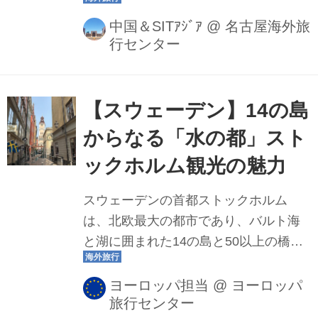
国・湖南省にある武陵源は、現実とは
思えないほど幻想的な景色が広がる世
中国＆SITｱｼﾞｱ
@
名古屋海外旅
行センター
界自然遺産です。SF映画の舞台のモデ
ルとしても知られ、訪れる人々を“仙
境”のような世界へと誘います。このブ
ログでは、張家界市に位置する武陵源
【スウェーデン】14の島
の魅力を、見どころを交えながら紹介
からなる「水の都」スト
します。この記事をきっかけに、この
ックホルム観光の魅力
神秘の大地へ旅してみませんか？
スウェーデンの首都ストックホルム
は、北欧最大の都市であり、バルト海
と湖に囲まれた14の島と50以上の橋で
構成された美しい街。歴史的な建造物
と豊かな自然が合わさり、北欧らしさ
ヨーロッパ担当
@
ヨーロッパ
旅行センター
を満喫できる魅力がたっぷりと詰まっ