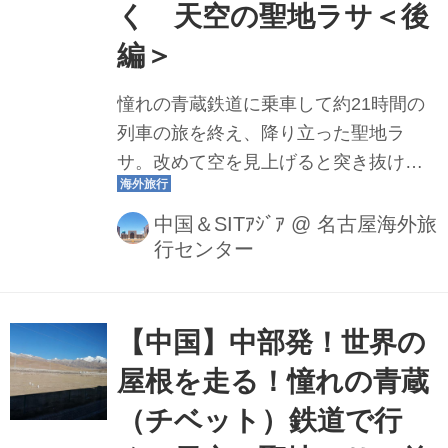
く 天空の聖地ラサ＜後
編＞
憧れの青蔵鉄道に乗車して約21時間の
列車の旅を終え、降り立った聖地ラ
サ。改めて空を見上げると突き抜ける
ような青空が広がる。秘境の地に降り
立った興奮と多少の息苦しさを感じな
中国＆SITｱｼﾞｱ
@
名古屋海外旅
行センター
がらいよいよラサの旅が始まる。前編
に引き続き企画担当者の高田が2019年
11月に訪れた際に撮影した写真（掲載
写真は全て高田撮影）とともにレポー
【中国】中部発！世界の
トします。 ラサの気候 標高約3640メー
屋根を走る！憧れの青蔵
トルのラサは、極度に乾燥している。
（チベット）鉄道で行
筆者が訪れた11月は乾季にあたり冬の