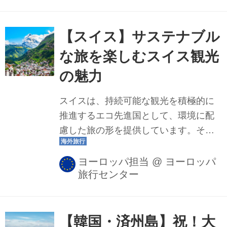
ています。今回は、王道観光スポット
＋出張で発見したおすすめ情報をご紹
介いたします。
【スイス】サステナブル
な旅を楽しむスイス観光
の魅力
スイスは、持続可能な観光を積極的に
推進するエコ先進国として、環境に配
慮した旅の形を提供しています。その
中で注目すべきは、観光列車や鉄道、
電気自動車、そしてクルーズ船といっ
ヨーロッパ担当
@
ヨーロッパ
旅行センター
たサステナブルな移動手段です。これ
らを活用した地球に優しい旅をご紹介
させていただきます。
【韓国・済州島】祝！大