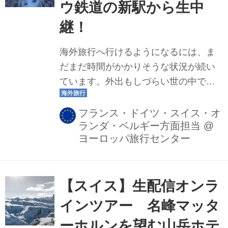
ウ鉄道の新駅から生中
継！
海外旅行へ行けるようになるには、ま
だまだ時間がかかりそうな状況が続い
ています。外出もしづらい世の中です
が、そんな時はご自宅で海外旅行気分
を味わってみませんか？クラブツーリ
フランス・ドイツ・スイス・オ
ランダ・ベルギー方面担当
@
ズムでは、先日、オンラインツアーに
ヨーロッパ旅行センター
てスイス・ユングフラウよりと中継で
繋ぎ、昨年末に完成したばかりの「ア
イガーエクスプレス」の様子をお伝え
【スイス】生配信オンラ
しました！今回はクラブツーリズムな
らではのオンラインツアーの魅力をご
インツアー 名峰マッタ
紹介します。
ーホルンを望む山岳ホテ