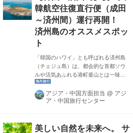
韓航空往復直行便（成田
～済州間）運行再開！
済州島のオススメスポッ
ト
「韓国のハワイ」とも呼ばれる済州島
（チェジュ島）は、都会的な首都ソウ
ルや活気あふれる港町釜山とは一味違
った、のどかで豊かな自然がギュッと
詰まった魅力溢れる島です。今回は、
アジア・中国方面担当
@
アジ
ア・中国旅行センター
2024年6月に弊社スタッフが視察した内
容をもとに、済州島の魅力を堪能でき
る、おすすめ観光スポットやグルメを
ご紹介！最後には、クラブツーリズム
美しい自然を未来へ。 サ