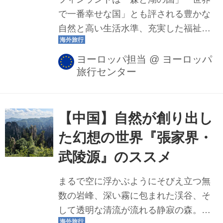
切り立つ岩峰が印象的なドロミテを中
で一番幸せな国」とも評される豊かな
心に、その魅力をご紹介いたします。
自然と高い生活水準、充実した福祉制
これからツアーにご参加予定の皆様に
度が特徴の国です。首都ヘルシンキ
は、旅への期待をより膨らませていた
は、デザインと建築の都市として有名
ヨーロッパ担当
@
ヨーロッパ
だきながら、アオスタ...
旅行センター
で、自然からデザインまで北欧らしさ
がたっぷりと詰まっています。今回
は、冬のフィンランドの魅力をご紹介
いたします♪
【中国】自然が創り出し
た幻想の世界『張家界・
武陵源』のススメ
まるで空に浮かぶようにそびえ立つ無
数の岩峰、深い霧に包まれた渓谷、そ
して透明な清流が流れる静寂の森。中