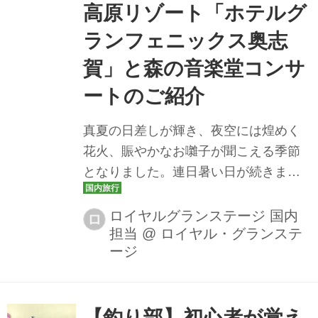
りになるように、二酸化炭素（CO2）
高原リゾート「ホテルグ
の濃度は急上昇しつづけ、世界の平均
ランフェニックス奥志
気温は上昇し続けています。 『サステ
賀」と森の音楽堂コンサ
イナブル』が意味することは 改めて
『サスティナブル』という言葉の意味
ートのご紹介
を紐...
真夏の日差しが輝き、夜空には煌めく
花火、賑やかなお囃子が聞こえる季節
となりました。連日暑い日が続きます
が、皆さまいかがお過ごしですか？今
回はクラブツーリズムの最上級ブラン
ロイヤルグランステージ 国内
ロ
担当
@
ロイヤル・グランステ
ド・四季の華がおすすめする、爽やか
ージ
な高原リゾート「ホテルグランフェニ
ックス奥志賀」をご紹介いたします！
【釣り部】初心者が覚え