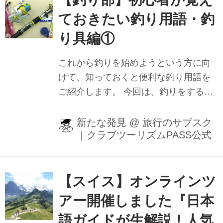
ておきたい釣り用語・釣
り具編①
これから釣りを始めようという方に向
けて、知っておくと便利な釣り用語を
ご紹介します。 今回は、釣りをするに
は欠かせない『釣り竿』に関連する
超・基本用語 を 8つピックアップしま
新たな発見
@
旅行のサブスク
｜クラブツーリズムPASS公式
した。 これを知っておけば、釣り堀・
海釣り施設でレクチャーを受ける時
や、 釣り具店で店員さんが詳しく説明
をしてくれる時に 「何のことを言って
【スイス】オンラインツ
いるかわからない。。。」なんてこと
アー開催しました『日本
は減ると思います！ ぜひ、釣りの実践
語ガイドが生解説！人気
の時も使ってみてくださいね。 仕掛け