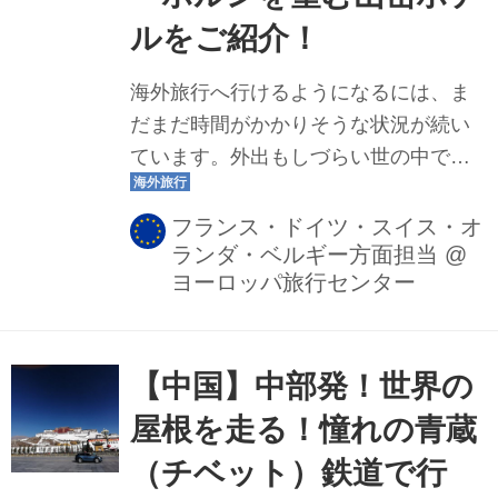
ルをご紹介！
海外旅行へ行けるようになるには、ま
だまだ時間がかかりそうな状況が続い
ています。外出もしづらい世の中です
が、そんな時はご自宅で海外旅行気分
を味わってみませんか？クラブツーリ
フランス・ドイツ・スイス・オ
ランダ・ベルギー方面担当
@
ズムでは、先日、オンラインツアーに
ヨーロッパ旅行センター
てスイスの名峰と山岳ホテルをご案
内。マッターホルンを望む展望台と中
継で繋ぎ、現地の様子をお伝えしまし
【中国】中部発！世界の
た！今回はクラブツーリズムならでは
のオンラインツアーの魅力をご紹介し
屋根を走る！憧れの青蔵
ます。
（チベット）鉄道で行