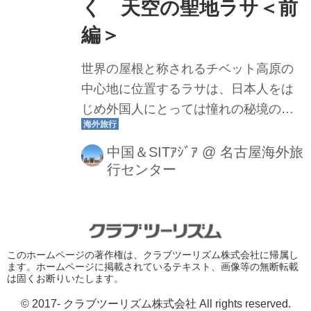
到来を告げる季節、強い風も加わり乾
く 天空の聖地ラサ＜前
燥度はさらに強い。またラサは太陽の
編＞
都と称されるように晴天が多く、紫外
線対策が必要だ。帽子、サングラス、
世界の屋根と称されるチベット高原の
保湿液、リップクリーム、水は観光で...
中心地に位置するラサは、日本人をは
じめ外国人にとっては憧れの秘境の一
つ。そのラサへの旅を満喫するには、
青海省の西寧とラサを結ぶ全長1956キ
中国＆SITｱｼﾞｱ
@
名古屋海外旅
行センター
ロにも及ぶ青蔵鉄道の旅がおすすめ。
世界中の鉄道ファンが憧れる青蔵鉄道
とチベット仏教の聖地ラサを、企画担
当者の高田が2019年11月に訪れた際に
撮影した写真（掲載写真は全て高田撮
このホームページの著作権は、クラブツーリズム株式会社に帰属し
ます。ホームページに掲載されているテキスト、画像等の無断転載
影）とともにレポートします。 いざ青
は固くお断りいたします。
蔵鉄道の始発駅西寧へ！ 中部国際空港
© 2017- クラブツーリズム株式会社 All rights reserved.
を夕方に離陸し、中国東方航空利用で