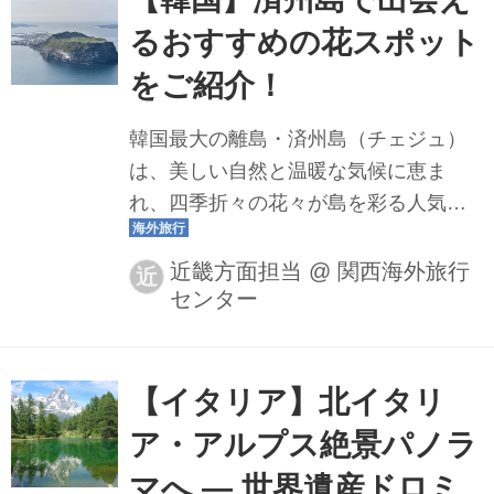
るおすすめの花スポット
をご紹介！
韓国最大の離島・済州島（チェジュ）
は、美しい自然と温暖な気候に恵ま
れ、四季折々の花々が島を彩る人気の
観光地です。春の菜の花、夏の新緑、
秋のススキ、冬の椿など、季節ごとに
近畿方面担当
@
関西海外旅行
近
センター
異なる景色を楽しめるのも大きな魅
力。今回は、済州島で出会える花々の
見どころや、おすすめのスポットをご
紹介します。
【イタリア】北イタリ
ア・アルプス絶景パノラ
マへ ― 世界遺産ドロミ