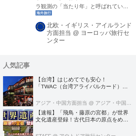
ラ観測の「当たり年」と呼ばれていま
す。今回は素敵な季節が作り出す冬な
らではの絶景体験にご案内♪なかでも北
北欧・イギリス・アイルランド
方面担当
@
ヨーロッパ旅行セ
欧の冬は、静けさと幻想が混ざり合う
ンター
特別な季節。 夜空にゆらめくオーロラ
はもちろん、可愛い雑貨や温かい文
化、そしてサンタクロース村の夢のよ
人気記事
うな世界があなたの旅をさらに彩って
くれます。 （2026/07/26現在）
【台湾】はじめてでも安心！
「TWAC（台湾アライバルカード）」
の登録方法を徹底ガイド！
アジア・中国方面担当
@ アジア・中国旅行センター
【速報】「飛鳥・藤原の宮都」が世界
文化遺産登録！古代日本の原点をめぐ
る旅へでかけよう｜クラブツーリズム
のテーマのある旅