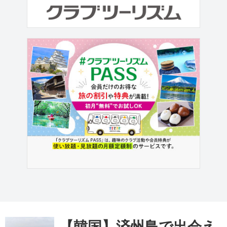
参加の皆様、 全7回完歩達成おめでとう
ございます！！ ⭐新宿出発⭐ 6月4日 6
月20日 ⭐上...
【韓国】済州島で出会え