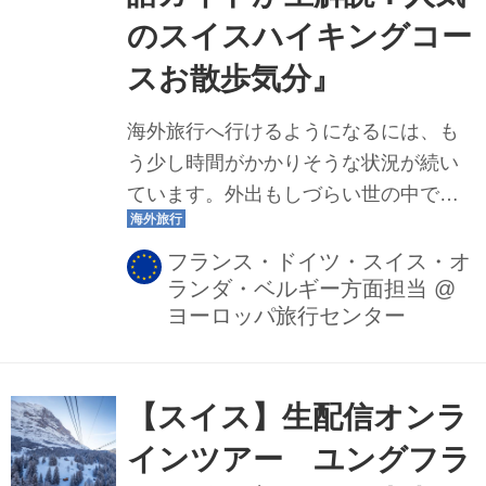
針やウキ、オモリ、糸などを組み合わ
のスイスハイキングコー
せて作った部分の総称 タックル 釣竿、
スお散歩気分』
リール、釣り糸、仕掛け・ルアーなど
を含めた釣り道具全般 ハリス 道糸と針
海外旅行へ行けるようになるには、も
をつなげる透明な糸 道糸 竿...
う少し時間がかかりそうな状況が続い
ています。外出もしづらい世の中です
が、そんな時はご自宅で海外旅行気分
を味わってみませんか？クラブツーリ
フランス・ドイツ・スイス・オ
ランダ・ベルギー方面担当
@
ズムでは、先日、スイスの人気のハイ
ヨーロッパ旅行センター
キングコースを紹介するオンラインツ
アーを実施しました。クラブツーリズ
ムならではのオンラインツアーの魅力
【スイス】生配信オンラ
をご紹介します。
インツアー ユングフラ