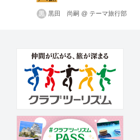
する世界遺産の語り部」として「空の
旅」について熱く語ります。
黒田 尚嗣
@
テーマ旅行部
黒