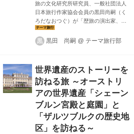
旅の文化研究所研究員、一般社団法人
日本旅行作家協会会員の黒田尚嗣（く
ろだなおつぐ）が「歴旅の演出家、旅
する世界遺産の語り部」として旅につ
いて熱く語ります。 第2回は「アンコー
黒田 尚嗣
@
テーマ旅行部
黒
ル遺跡」をめぐるストーリーをお届け
します。
世界遺産のストーリーを
訪ねる旅 ～オーストリ
アの世界遺産「シェーン
ブルン宮殿と庭園」と
「ザルツブルクの歴史地
区」を訪ねる～