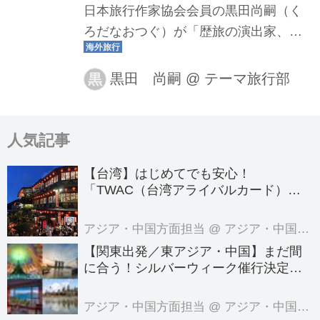
日本旅行作家協会会員の黒田尚嗣（く
ろだなおつぐ）が「歴旅の演出家、旅
する世界遺産の語り部」としてクロア
チアの旅について熱く語ります。
黒田 尚嗣
@
テーマ旅行部
黒
人気記事
【台湾】はじめてでも安心！
「TWAC（台湾アライバルカード）」
の登録方法を徹底ガイド！
アジア・中国方面担当
@ アジア・中国旅行センター
【関東出発／東アジア・中国】まだ間
に合う！シルバーウィーク催行決定ツ
アーの空席案内＜8月7日更新＞
アジア・中国方面担当
@ アジア・中国旅行センター