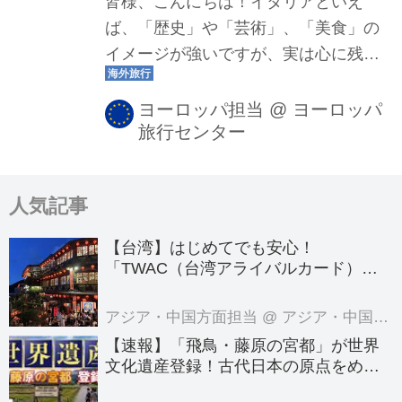
皆様、こんにちは！イタリアといえ
ば、「歴史」や「芸術」、「美食」の
イメージが強いですが、実は心に残る
大自然の景色も数多く存在します。都
市観光とはひと味違う、雄大な「自
ヨーロッパ担当
@
ヨーロッパ
旅行センター
然」に出会えるのもイタリアの大きな
魅力なんです。澄みきった空気の中で
眺める壮大なパノラマ、そして自然が
人気記事
つくり出すダイナミックな風景――。
そんな感動を味わうなら、是非訪れた
【台湾】はじめてでも安心！
いのがイタリア北部に広がる山岳エリ
「TWAC（台湾アライバルカード）」
ア！今回のブログでは、アルプスの雄
の登録方法を徹底ガイド！
大な景色に抱かれたアオスタと、鋭く
アジア・中国方面担当
@ アジア・中国旅行センター
切り立つ岩峰が印象的なドロミテを中
【速報】「飛鳥・藤原の宮都」が世界
心に、その魅力をご紹介いたします。
文化遺産登録！古代日本の原点をめぐ
る旅へでかけよう｜クラブツーリズム
これからツアーにご参加予定の皆様に