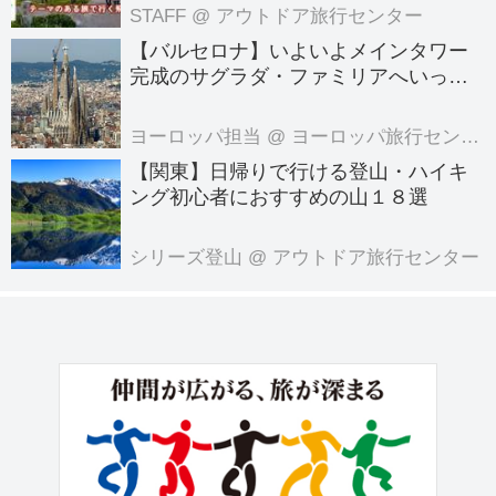
のテーマのある旅
STAFF
@ アウトドア旅行センター
は、旅への期待をより膨らませていた
【バルセロナ】いよいよメインタワー
だきながら、アオスタ...
完成のサグラダ・ファミリアへいって
きました！
ヨーロッパ担当
@ ヨーロッパ旅行センター
【関東】日帰りで行ける登山・ハイキ
ング初心者におすすめの山１８選
シリーズ登山
@ アウトドア旅行センター