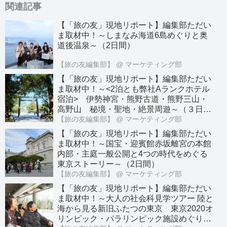
関連記事
【「旅の友」現地リポート】編集部ただい
ま取材中！～しまなみ海道6島めぐりと奥
道後温泉～（2日間）
【旅の友編集部】
@ マーケティング部
【「旅の友」現地リポート】編集部ただい
ま取材中！～<2泊とも弊社Aランクホテル
宿泊> 伊勢神宮・熊野古道・熊野三山・
高野山 秘境・聖地・絶景周遊～（３日
間）
【旅の友編集部】
@ マーケティング部
【「旅の友」現地リポート】編集部ただい
ま取材中！～国宝・迎賓館赤坂離宮の本館
内部・主庭一般公開と4つの時代をめぐる
東京ストーリー～（2日間）
【旅の友編集部】
@ マーケティング部
【「旅の友」現地リポート】編集部ただい
ま取材中！～大人の社会科見学ツアー 陸と
海から見る新旧ふたつの東京 東京2020オ
リンピック・パラリンピック施設めぐり～