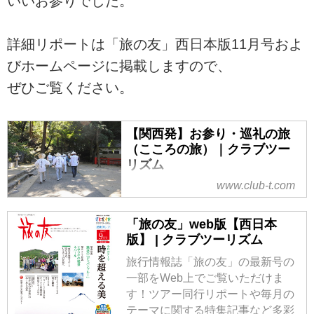
いいお参りでした。
詳細リポートは「旅の友」西日本版11月号およ
びホームページに掲載しますので、
ぜひご覧ください。
【関西発】お参り・巡礼の旅
（こころの旅）｜クラブツー
リズム
www.club-t.com
関西発 西国三十三所、四国八十八
ヶ所めぐり旅・ツアーなら、クラ
ブツーリズムにおまかせ！添乗
「旅の友」web版【西日本
員・ガイド同行プランもご用意。
版】 | クラブツーリズム
長年の経験と実績から導き出され
旅行情報誌「旅の友」の最新号の
た、皆様のニーズに合った多数の
一部をWeb上でご覧いただけま
プランをご用意しております。
す！ツアー同行リポートや毎月の
テーマに関する特集記事など多彩