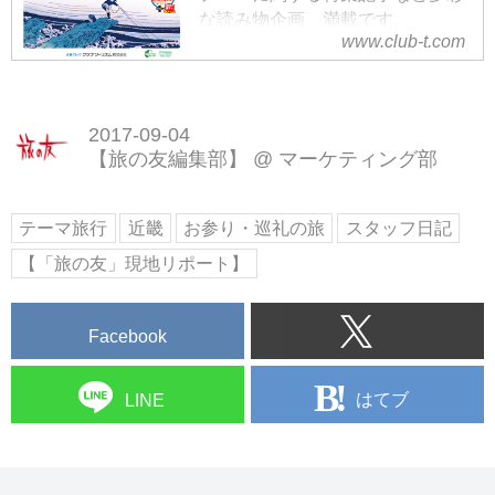
な読み物企画、満載です。
www.club-t.com
※「旅の友」11月号は10月10日発
行です
2017-09-04
【旅の友編集部】
@
マーケティング部
テーマ旅行
近畿
お参り・巡礼の旅
スタッフ日記
【「旅の友」現地リポート】
Facebook
はてブ
LINE