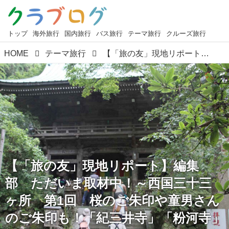
トップ
海外旅行
国内旅行
バス旅行
テーマ旅行
クルーズ旅行
HOME
テーマ旅行
【「旅の友」現地リポート】編集部 ただいま取材中！～西国三十三ヶ所 第1回 桜のご朱印や童男さんのご朱印も！「紀三井寺」「粉河寺」～（日帰り）
【「旅の友」現地リポート】編集
部 ただいま取材中！～西国三十三
ヶ所 第1回 桜のご朱印や童男さん
のご朱印も！「紀三井寺」「粉河寺」