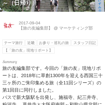
～（日帰り）
2017-09-04
【旅の友編集部】
@
マーケティング部
テーマ旅行
近畿
お参り・巡礼の旅
スタッフ日記
【「旅の友」現地リポート】
旅の友編集部です。今回の「旅の友」現地リポ
ートは、2018年に草創1300年を迎える西国三十
三ヶ所のご朱印集める旅（全11回シリーズ）の
第1回目に同行しました。
バスで新大阪駅を出発し、施福寺、紀三井寺、
粉河寺、 葛井寺と大阪府南部～和歌山県北部に