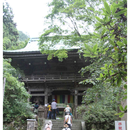
【G4431】＜テーマのある旅＞『
期間限定の特別記念朱印を集めよ
う！ 第1回 桜朱印の 「紀三井寺」
童男さんのご朱印「粉河寺」』
【天王寺・新大阪出発】好評につ
き追加設定！の紹介をしていま
す。