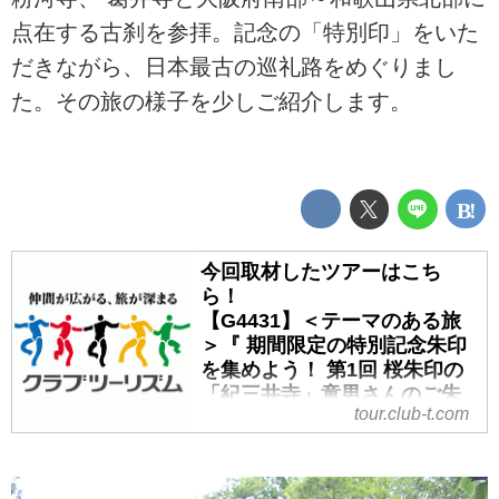
点在する古刹を参拝。記念の「特別印」をいた
だきながら、日本最古の巡礼路をめぐりまし
た。その旅の様子を少しご紹介します。
今回取材したツアーはこち
ら！
【G4431】＜テーマのある旅
＞『 期間限定の特別記念朱印
を集めよう！ 第1回 桜朱印の
「紀三井寺」童男さんのご朱
tour.club-t.com
印「粉河寺」』【天王寺・新
大阪出発】好評につき追加設
定！