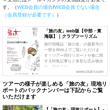
す。（
WEB会員の場合
/
WEB会員でない場合
（会員登録が必要です）
）
「旅の友」web版【中部・東
海版】｜クラブツーリズム
旅行情報誌「旅の友」の最新号の
一部をWeb上でご覧いただけま
す！ツアー同行リポートや食に関
する特集記事など多彩な読み物企
画、満載です。
www.club-t.com
※「旅の友」9月号は8月10日に発
行いたします
ツアーの様子が楽しめる「旅の友」現地リ
ポートのバックナンバーは下記からご覧
いただけます
【「旅の友」現地リポート】 -