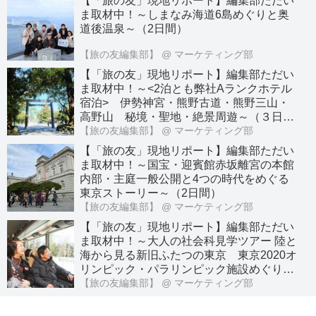
【「旅の友」現地リポート】編集部ただい
ま取材中！～しまなみ海道6島めぐりと奥
道後温泉～（2日間）
【旅の友編集部】
@ マーケティング部
【「旅の友」現地リポート】編集部ただい
ま取材中！～<2泊とも弊社Aランクホテル
宿泊> 伊勢神宮・熊野古道・熊野三山・
高野山 秘境・聖地・絶景周遊～（３日
間）
【旅の友編集部】
@ マーケティング部
【「旅の友」現地リポート】編集部ただい
ま取材中！～国宝・迎賓館赤坂離宮の本館
内部・主庭一般公開と4つの時代をめぐる
東京ストーリー～（2日間）
【旅の友編集部】
@ マーケティング部
【「旅の友」現地リポート】編集部ただい
ま取材中！～大人の社会科見学ツアー 陸と
海から見る新旧ふたつの東京 東京2020オ
リンピック・パラリンピック施設めぐり～
（日帰り）
【旅の友編集部】
@ マーケティング部