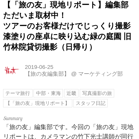
【「旅の友」現地リポート】編集部
ただいま取材中！
ツアーのお客様だけでじっくり撮影
漆塗りの座卓に映り込む緑の庭園 旧
竹林院貸切撮影（日帰り）
2019-06-25
【旅の友編集部】
@
マーケティング部
テーマ旅行
中部・東海
近畿
写真撮影の旅
【「旅の友」現地リポート】
スタッフ日記
「旅の友」編集部です。今回の「旅の友」現地
リポートは、カメラマンの竹下光士講師が同行