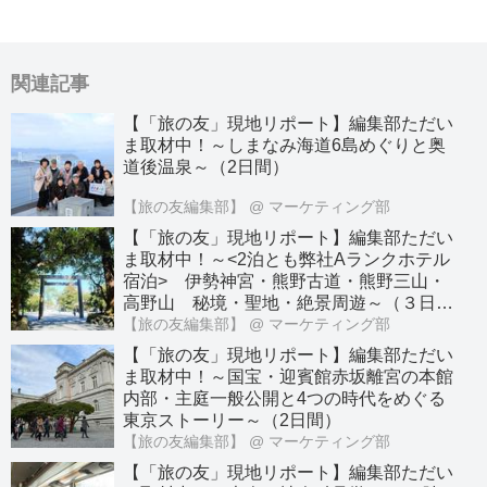
関連記事
【「旅の友」現地リポート】編集部ただい
ま取材中！～しまなみ海道6島めぐりと奥
道後温泉～（2日間）
【旅の友編集部】
@ マーケティング部
【「旅の友」現地リポート】編集部ただい
ま取材中！～<2泊とも弊社Aランクホテル
宿泊> 伊勢神宮・熊野古道・熊野三山・
高野山 秘境・聖地・絶景周遊～（３日
間）
【旅の友編集部】
@ マーケティング部
【「旅の友」現地リポート】編集部ただい
ま取材中！～国宝・迎賓館赤坂離宮の本館
内部・主庭一般公開と4つの時代をめぐる
東京ストーリー～（2日間）
【旅の友編集部】
@ マーケティング部
【「旅の友」現地リポート】編集部ただい