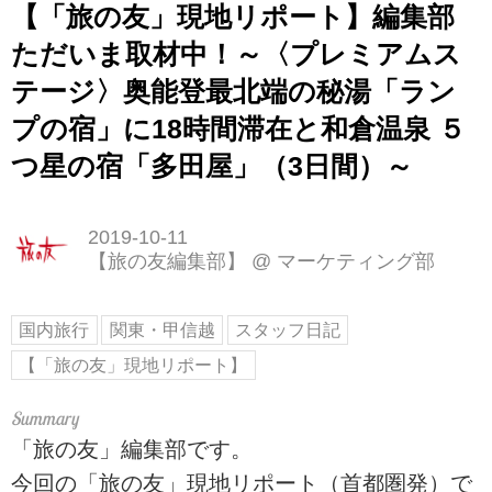
【「旅の友」現地リポート】編集部
ただいま取材中！～〈プレミアムス
テージ〉奥能登最北端の秘湯「ラン
プの宿」に18時間滞在と和倉温泉 ５
つ星の宿「多田屋」（3日間）～
2019-10-11
【旅の友編集部】
@
マーケティング部
国内旅行
関東・甲信越
スタッフ日記
【「旅の友」現地リポート】
「旅の友」編集部です。
今回の「旅の友」現地リポート（首都圏発）で