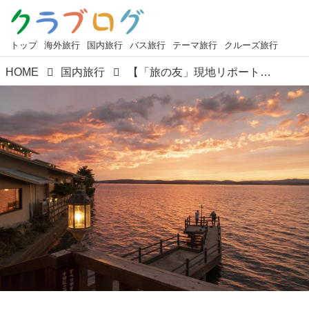
トップ
海外旅行
国内旅行
バス旅行
テーマ旅行
クルーズ旅行
HOME
国内旅行
【「旅の友」現地リポート】編集部ただいま取材中！～〈プレミアムステージ〉奥能登最北端の秘湯「ランプの宿」に18時間滞在と和倉温泉 ５つ星の宿「多田屋」（3日間）～