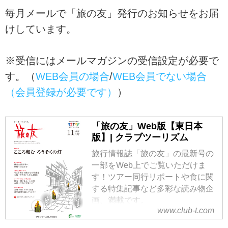
毎月メールで「旅の友」発行のお知らせをお届
けしています。
※受信にはメールマガジンの受信設定が必要で
す。（
WEB会員の場合
/
WEB会員でない場合
（会員登録が必要です）
）
「旅の友」Web版【東日本
版】| クラブツーリズム
旅行情報誌「旅の友」の最新号の
一部をWeb上でご覧いただけま
す！ツアー同行リポートや食に関
する特集記事など多彩な読み物企
画、満載です。
www.club-t.com
※「旅の友」12月号は11月10日に
発行いたします