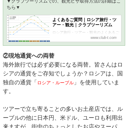
▼クラブツーリズムでの、観光ビザ取得方法の詳細はこ
ちら▼
よくあるご質問｜ロシア旅行・ツ
アー・観光｜クラブツーリズム
ロシア旅行・ツアー・観光のよくあるご
www.club-t.com
質問なら、クラブツーリズムにおまか
せ！添乗員付きのツアーだから安心で快
適です。エルミタージュ美術館、赤の広
場、世界遺産・キジ島などの観光地や、
②現地通貨への両替
おすすめのロシアツアーをご紹介。ツア
海外旅行では必ず必要になる両替。皆さんはロ
ーの検索・ご予約も簡単。
シアの通貨をご存知でしょうか？ロシアは、国
独自の通貨「
」を使用していま
ロシア・ルーブル
す。
ツアーで立ち寄ることの多いお土産店では、ル
ーブルの他に日本円、米ドル、ユーロも利用出
来ますが、街中のちょっとしたお店やスーパ