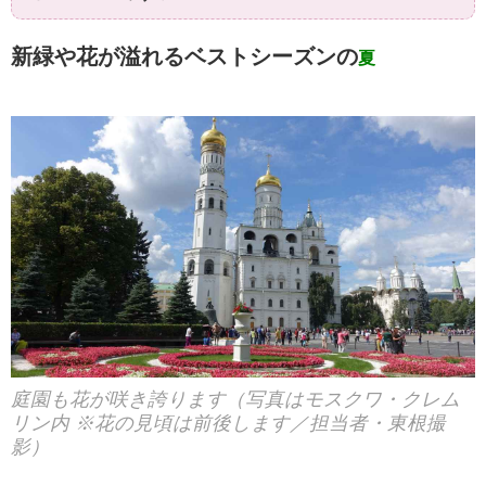
新緑や花が溢れるベストシーズンの
夏
庭園も花が咲き誇ります（写真はモスクワ・クレム
リン内 ※花の見頃は前後します／担当者・東根撮
影）