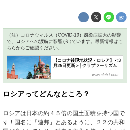
（注）コロナウィルス（COVID-19）感染症拡大の影響
で、ロシアへの渡航に影響が出ています。最新情報はこ
ちらからご確認ください。
【コロナ後現地状況・ロシア】＜3
月25日更新＞│クラブツーリズム
クラブツーリズムがお届けする【コロナ
www.club-t.com
後現地状況・ロシア】＜3月25日更新＞
では、ロシアの入国制限、ロシア国内の
規制について、ロシアツアーの現状と今
ロシアってどんなところ？
後、オンラインツアーのお知らせなど、
旅に出る前に見ておきたいお役立ち情報
が満載！
ロシアは日本の約４５倍の国土面積を持つ国で
す！国名に「連邦」とあるように、２２の共和