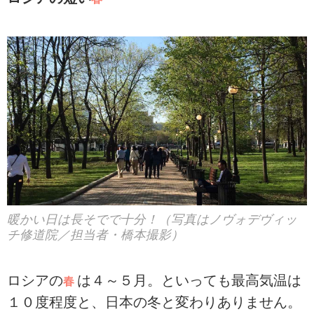
暖かい日は長そでで十分！（写真はノヴォデヴィッ
チ修道院／担当者・橋本撮影）
ロシアの
は４～５月。といっても最高気温は
春
１０度程度と、日本の冬と変わりありません。