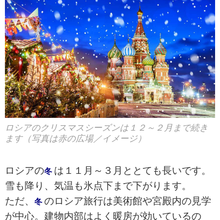
ロシアのクリスマスシーズンは１２～２月まで続き
ます（写真は赤の広場／イメージ）
ロシアの
は１１月～３月ととても長いです。
冬
雪も降り、気温も氷点下まで下がります。
ただ、
のロシア旅行は美術館や宮殿内の見学
冬
が中心。建物内部はよく暖房が効いているの