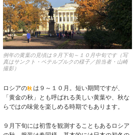
例年の黄葉の見頃は９月下旬～１０月中旬です（写
真はサンクト・ペテルブルクの様子／担当者・山崎
撮影）
ロシアの
は９～１０月。短い期間ですが、
秋
「黄金の秋」とも呼ばれる美しい黄葉や、秋な
らではの味覚を楽しめる時期でもあります。
９月下旬には初雪を観測することもあるロシア
の秋。服装は春同様、基本的には日本の初冬の