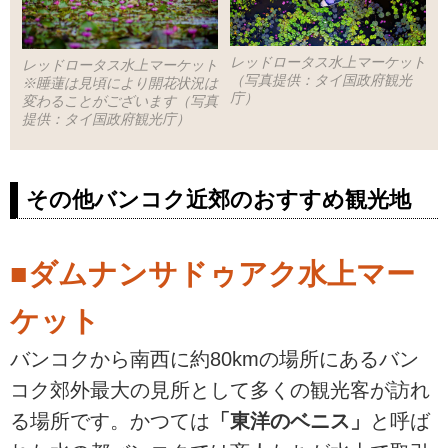
レッドロータス水上マーケット
レッドロータス水上マーケット
（写真提供：タイ国政府観光
※睡蓮は見頃により開花状況は
庁）
変わることがございます（写真
提供：タイ国政府観光庁）
その他バンコク近郊のおすすめ観光地
■ダムナンサドゥアク水上マー
ケット
バンコクから南西に約80kmの場所にあるバン
コク郊外最大の見所として多くの観光客が訪れ
る場所です。かつては
「東洋のベニス」
と呼ば