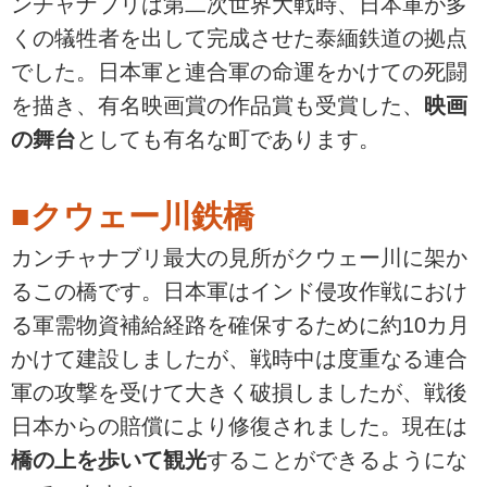
ンチャナブリは第二次世界大戦時、日本軍が多
くの犠牲者を出して完成させた泰緬鉄道の拠点
でした。日本軍と連合軍の命運をかけての死闘
を描き、有名映画賞の作品賞も受賞した、
映画
の舞台
としても有名な町であります。
■クウェー川鉄橋
カンチャナブリ最大の見所がクウェー川に架か
るこの橋です。日本軍はインド侵攻作戦におけ
る軍需物資補給経路を確保するために約10カ月
かけて建設しましたが、戦時中は度重なる連合
軍の攻撃を受けて大きく破損しましたが、戦後
日本からの賠償により修復されました。現在は
橋の上を歩いて観光
することができるようにな