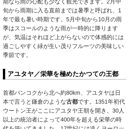
期なら雨の心配も少なく観光できます。2月中
旬から雨期に入る直前までは暑季と呼ばれ、1
年で最も暑い時期です。5月中旬から10月の雨
季はスコールのような雨が一時的に降ります
が、気温はそれほど上がらないので体感的には
過ごしやすく緑が生い茂りフルーツの美味しい
季節です。
アユタヤ／栄華を極めたかつての王都
首都バンコクから北へ約80km、アユタヤは日
本で言うと鎌倉のような
古都
です。1351年初代
ウートン王がここにアユタヤ王朝を開き、30人
以上の統治者によって400年を超える栄華の時
代を築いてきました。17世紀には遠くヨーロッ