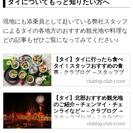
タイについてもっと知りたい方へ
現地にも添乗員として赴いている弊社スタッフ
によるタイの各地方のおすすめ観光地や料理な
どの記事もぜひご覧になってみてください♪
【タイ】タイに行ったら食べ
タイ！スタッフおすすめの食
事 - クラブログ ～スタッフブ
ログ～｜クラブツーリズム
clublog.club-t.com
コップンカー！皆様は、旅行の楽
しみといったら何を思い浮かべま
【タイ】北部おすすめ観光地
すでしょうか？旅行の楽しみの１
のご紹介～チェンマイ・チェ
つにローカルグルメを挙げる方も
ンライなど～ - クラブログ ～
いらっしゃるかと思います。今回
スタッフブログ～｜クラブツ
はタイを訪れたらぜひ食べていた
ーリズム
clublog.club-t.com
だきタイ！添乗員として現地にも