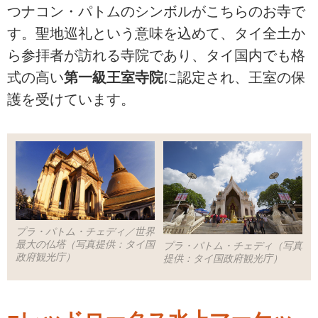
つナコン・パトムのシンボルがこちらのお寺で
す。聖地巡礼という意味を込めて、タイ全土か
ら参拝者が訪れる寺院であり、タイ国内でも格
式の高い
第一級王室寺院
に認定され、王室の保
護を受けています。
プラ・パトム・チェディ／世界
最大の仏塔（写真提供：タイ国
プラ・パトム・チェディ（写真
政府観光庁）
提供：タイ国政府観光庁）