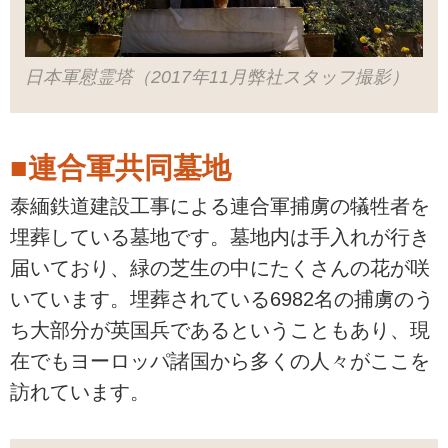
日本軍慰霊塔（2017年11月弊社スタッフ撮影）
■連合軍共同墓地
泰緬鉄道建設工事による連合軍捕虜の犠牲者を
埋葬している墓地です。墓地内は手入れが行き
届いており、緑の芝生の中にたくさんの花が咲
いています。埋葬されている6982名の捕虜のう
ち大部分が英国兵であるということもあり、現
在でもヨーロッパ諸国から多くの人々がここを
訪れています。