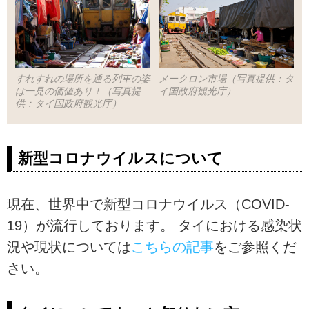
すれすれの場所を通る列車の姿
メークロン市場（写真提供：タ
は一見の価値あり！（写真提
イ国政府観光庁）
供：タイ国政府観光庁）
新型コロナウイルスについて
現在、世界中で新型コロナウイルス（COVID-
19）が流行しております。 タイにおける感染状
況や現状については
こちらの記事
をご参照くだ
さい。