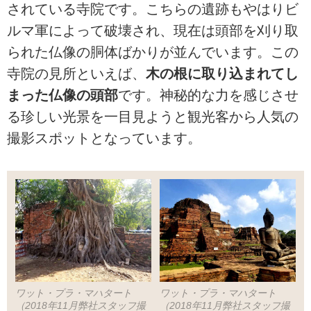
されている寺院です。こちらの遺跡もやはりビ
ルマ軍によって破壊され、現在は頭部を刈り取
られた仏像の胴体ばかりが並んでいます。この
寺院の見所といえば、
木の根に取り込まれてし
まった仏像の頭部
です。神秘的な力を感じさせ
る珍しい光景を一目見ようと観光客から人気の
撮影スポットとなっています。
ワット・プラ・マハタート
ワット・プラ・マハタート
（2018年11月弊社スタッフ撮
（2018年11月弊社スタッフ撮