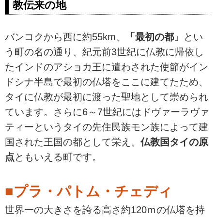
教伝来の地
バンコクから西に約55km、
「最初の都」
とい
う町の名の通り、紀元前3世紀に仏教に帰依し
たインドのアショカ王に遣わされた使節がイン
ドシナ半島で最初の仏塔をここに建てたため、
タイに仏教が最初に渡った聖地として崇められ
ています。さらに6～7世紀にはドヴァーラヴァ
ティーというタイの先住民族モン族によって建
国された王国の都として栄え、
仏教国タイの原
点
ともいえる町です。
■プラ・パトム・チェディ
世界一の大きさを誇る高さ約120ｍの仏塔を持