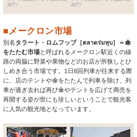
光庁）
光庁）
■メークロン市場
別名
タラート・ロムフッブ［ตลาดร่มหุบ］＝傘
をたたむ市場
と呼ばれるメークロン駅近くの線
路の両脇に野菜や果物などのお店が所狭しとひ
しめき合う市場です。1日8回列車が往来する際
に、店のテントや傘をたたんで列車を除け、列
車が過ぎ去れば再び傘やテントを広げて商売を
再開する姿が世にも珍しいということで観光客
に人気の観光地となっています。