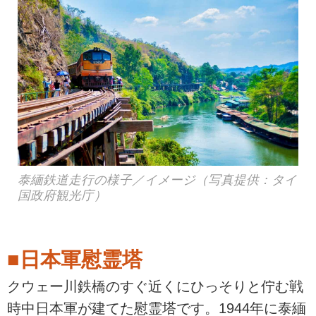
泰緬鉄道走行の様子／イメージ（写真提供：タイ
国政府観光庁）
■日本軍慰霊塔
クウェー川鉄橋のすぐ近くにひっそりと佇む戦
時中日本軍が建てた慰霊塔です。1944年に泰緬