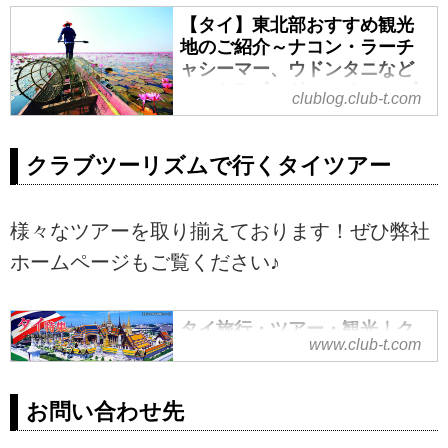
コップンカー！微笑みの国とも呼
赴いている、タイ料理が大好きな
【タイ】東北部おすすめ観光
ばれ、昨年は約180万人の日本人
弊社スタッフおすすめの食事をご
地のご紹介～ナコン・ラーチ
が訪れた東南アジア随一の観光立
紹介いたします。海外旅行は難し
ャシーマー、ウドンタニなど
国のタイですが、定番の首都バン
い日々が続きますが、ぜひ次のタ
～ - クラブログ ～スタッフブ
コク以外にも地方都市には魅力的
clublog.club-t.com
イ旅行の参考にしていただけます
ログ～｜クラブツーリズム
な観光地が多数存在します。タイ
と幸いです。
に何度も足を運ぶ弊社スタッフが
コップンカー！前回に引き続き、
クラブツーリズムで行くタイツアー
おすすめする観光スポットを３回
タイの各地方の魅力をご紹介して
に分けてご紹介！第一弾は豊かな
いきます！第二弾の今回はクメー
自然と独自の文化が特徴的なタイ
ル遺跡とメコン川沿いに見れる雄
様々なツアーを取り揃えております！ぜひ弊社
北部についてご案内させていただ
大な自然が見所のタイ東北部の観
きます。タイへの渡航には難しい
光地についてご案内させていただ
ホームページもご覧ください♪
日々が続きますが、ぜひ次のご旅
きます。まだまだ日本人には馴染
行選びにお役立ていただけると幸
みのない地域ですが、実は遺跡・
いです。
タイ旅行・ツアー・観光｜ク
自然・料理など魅力がたっぷり詰
www.club-t.com
ラブツーリズム
まっているんです！タイへの渡航
には難しい日々が続きますが、ぜ
タイ旅行・ツアー・観光なら、ク
ひ次のご旅行選びにお役立ていた
ラブツーリズムにおまかせ！観
お問い合わせ先
だけると幸いです。
光・食事付が基本！添乗員同行ツ