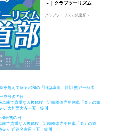
～｜クラブツーリズム
クラブツーリズム鉄道部 -
1日 時を越えて蘇る昭和の「旧型車両」貸切 熊谷ー栃木
日 平成最後の日
張車庫で貴重な入換体験！近鉄団体専用列車「楽」の旅
参り 大和西大寺⇔五十鈴川
 令和最初の日
車庫で貴重な入換体験！近鉄団体専用列車「楽」の旅
勢参り 近鉄名古屋⇔五十鈴川