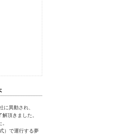
木
社に異動され、
了解頂きました。
た。
方式）で運行する夢