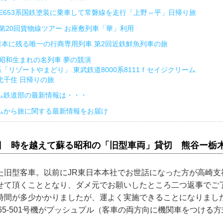
2日 E653系国鉄塗装に乗車して常磐線を走行「上野⇔平」日帰り旅
8日 第20回貨物線ツアー お座敷列車「華」利用
日 日本に残る唯一の行商専用列車 第2回近鉄鮮魚列車の旅
日 昭和生まれの名列車 夢の競演
系「リゾートやまどり」 東武鉄道8000系8111ｆセイジクリーム
北千住 日帰りの旅
ム鉄道部の最新情報は・・・
ムから旅に関する最新情報をお届け
21日 時を越えて蘇る昭和の「旧型車両」貸切 熊谷ー栃
た旧型客車。以前にJR東日本本社でお世話になった方が高崎支
せて頂くこととなり、ダメ元でお願いしたところ二つ返事でご
時間が多少かかりましたが、運よく実施できることになりまし
とEF65-501号機がプッシュプル（客車の両方向に機関車をつける