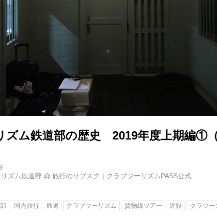
ズム鉄道部の歴史 2019年度上期編①（
9
ーリズム鉄道部
@
旅行のサブスク｜クラブツーリズムPASS公式
道部
国内旅行
鉄道
クラブツーリズム
貨物線ツアー
近鉄
クラツー