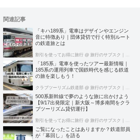
関連記事
「キハ189系」電車はデザインやエンジン
音に特徴あり｜団体貸切で行く特別ルート
の鉄道旅とは
割引を使ってお得に旅行
@ 旅行のサブスク｜クラブツーリズムPASS公式
「185系」電車を使ったツアー最新情報｜
185系の運用列車で国鉄時代を感じる鉄道
の旅を楽しもう！
クラブツーリズム鉄道部
@ 旅行のサブスク｜クラブツーリズムPASS公式
500系新幹線で夢のような旅に出かけよう
【9/17出発限定｜新大阪～博多南間をクラ
ブツーリズム貸切運行】
割引を使ってお得に旅行
@ 旅行のサブスク｜クラブツーリズムPASS公式
ご覧になったことはありますか？鉄道部員
が「幕回し」を語る