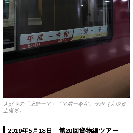
大好評の「上野ー平」「平成ー令和」サボ（大塚雅
士撮影）
2019年5月18日 第20回貨物線ツアー