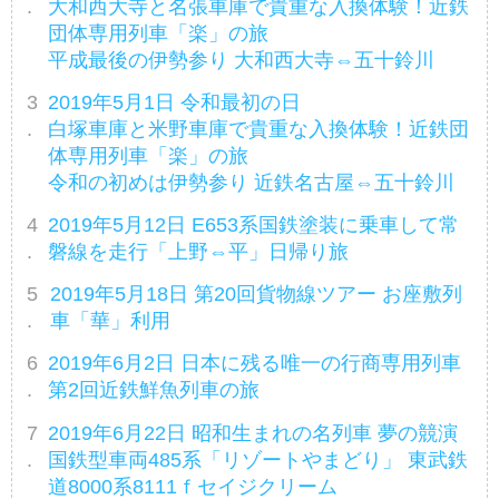
大和西大寺と名張車庫で貴重な入換体験！近鉄
団体専用列車「楽」の旅
平成最後の伊勢参り 大和西大寺⇔五十鈴川
2019年5月1日 令和最初の日
白塚車庫と米野車庫で貴重な入換体験！近鉄団
体専用列車「楽」の旅
令和の初めは伊勢参り 近鉄名古屋⇔五十鈴川
2019年5月12日 E653系国鉄塗装に乗車して常
磐線を走行「上野⇔平」日帰り旅
2019年5月18日 第20回貨物線ツアー お座敷列
車「華」利用
2019年6月2日 日本に残る唯一の行商専用列車
第2回近鉄鮮魚列車の旅
2019年6月22日 昭和生まれの名列車 夢の競演
国鉄型車両485系「リゾートやまどり」 東武鉄
道8000系8111ｆセイジクリーム