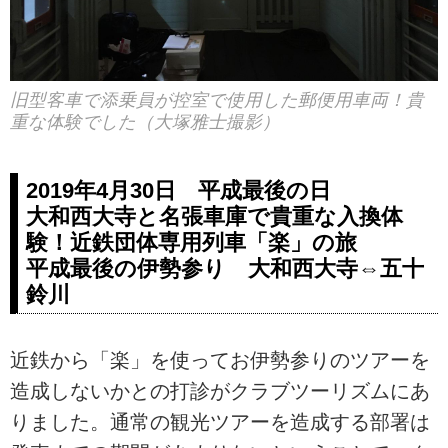
旧型客車で添乗員が控室で使用した郵便用車両！貴
重な体験でした（大塚雅士撮影）
2019年4月30日 平成最後の日
大和西大寺と名張車庫で貴重な入換体
験！近鉄団体専用列車「楽」の旅
平成最後の伊勢参り 大和西大寺⇔五十
鈴川
近鉄から「楽」を使ってお伊勢参りのツアーを
造成しないかとの打診がクラブツーリズムにあ
りました。通常の観光ツアーを造成する部署は