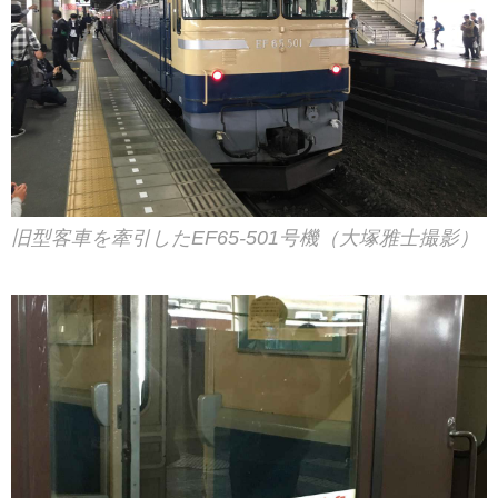
旧型客車を牽引したEF65-501号機（大塚雅士撮影）