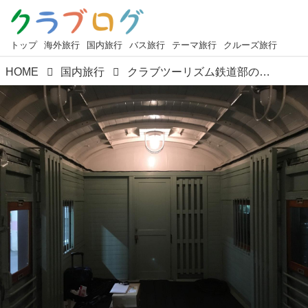
トップ
海外旅行
国内旅行
バス旅行
テーマ旅行
クルーズ旅行
HOME
国内旅行
クラブツーリズム鉄道部の歴史 2019年度上期編①（4月～6月）