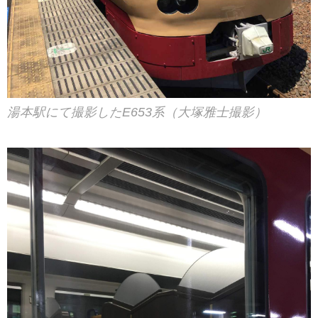
湯本駅にて撮影したE653系（大塚雅士撮影）