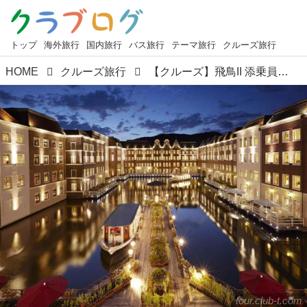
トップ
海外旅行
国内旅行
バス旅行
テーマ旅行
クルーズ旅行
HOME
クルーズ旅行
【クルーズ】飛鳥II 添乗員付き 11月出発ツアーのご紹介！
tour.club-t.com