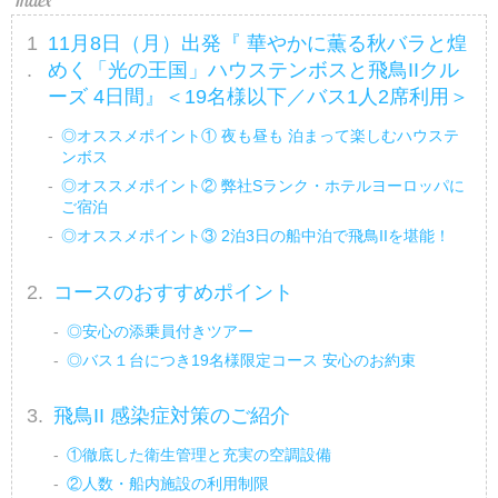
11月8日（月）出発『 華やかに薫る秋バラと煌
めく「光の王国」ハウステンボスと飛鳥IIクル
ーズ 4日間』＜19名様以下／バス1人2席利用＞
◎オススメポイント① 夜も昼も 泊まって楽しむハウステ
ンボス
◎オススメポイント② 弊社Sランク・ホテルヨーロッパに
ご宿泊
◎オススメポイント③ 2泊3日の船中泊で飛鳥IIを堪能！
コースのおすすめポイント
◎安心の添乗員付きツアー
◎バス１台につき19名様限定コース 安心のお約束
飛鳥II 感染症対策のご紹介
①徹底した衛生管理と充実の空調設備
②人数・船内施設の利用制限