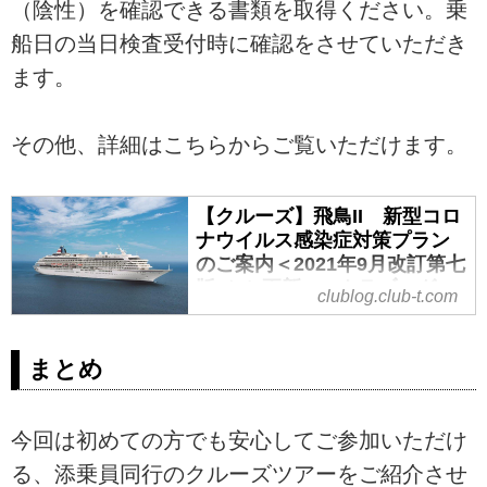
（陰性）を確認できる書類を取得ください。乗
船日の当日検査受付時に確認をさせていただき
ます。
その他、詳細はこちらからご覧いただけます。
【クルーズ】飛鳥II 新型コロ
ナウイルス感染症対策プラン
のご案内＜2021年9月改訂第七
版／9/6更新＞ - クラブログ ～
clublog.club-t.com
スタッフブログ～｜クラブツ
ーリズム
まとめ
飛鳥Ⅱの運航再開にあたり、新型
コロナウイルス感染症対策プラン
が発表されました。こちらのブロ
今回は初めての方でも安心してご参加いただけ
グでは、今回飛鳥Ⅱから発表のあ
った運航に伴うガイドラインをご
る、添乗員同行のクルーズツアーをご紹介させ