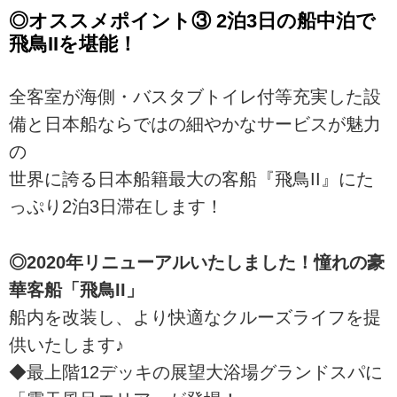
◎オススメポイント③ 2泊3日の船中泊で
飛鳥IIを堪能！
全客室が海側・バスタブトイレ付等充実した設
備と日本船ならではの細やかなサービスが魅力
の
世界に誇る日本船籍最大の客船『飛鳥II』にた
っぷり2泊3日滞在します！
◎2020年リニューアルいたしました！憧れの豪
華客船「飛鳥II」
船内を改装し、より快適なクルーズライフを提
供いたします♪
◆最上階12デッキの展望大浴場グランドスパに