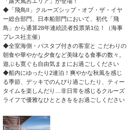
「露天風呂エリア」が登場！
◆「飛鳥II」クルーズシップ・オブ・ザ・イヤ
ー総合部門、日本船部門において、初代「飛
鳥」から通算28年連続読者投票第1位！（海事
プレス社主催）
◆全室海側・バスタブ付きの客室と こだわりの
朝食や華やかな夕食など美味なる食事の数々。
遊ぶも寛ぐも自由気ままにお過ごしください
◆船内にゆったり2連泊！爽やかな秋風を感じ
る季節、デッキでのんびり過ごしたり、ティー
タイムを楽しんだり…非日常を感じるクルーズ
ライフで優雅なひとときををお過ごしください