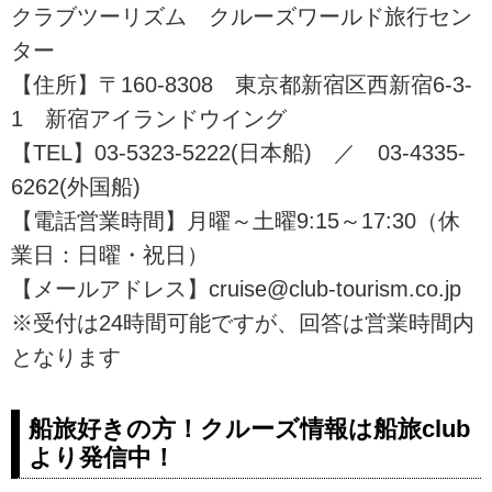
クラブツーリズム クルーズワールド旅行セン
ンドスパなど、豪華客船飛鳥IIのお
すすめ貸切チャーターツアーや通
ター
年ツアーをご紹介。ツアーの検
【住所】〒160-8308 東京都新宿区西新宿6-3-
索・ご予約も簡単。
1 新宿アイランドウイング
【TEL】03-5323-5222(日本船) ／ 03-4335-
6262(外国船)
【電話営業時間】月曜～土曜9:15～17:30（休
業日：日曜・祝日）
【メールアドレス】cruise@club-tourism.co.jp
※受付は24時間可能ですが、回答は営業時間内
となります
船旅好きの方！クルーズ情報は船旅club
より発信中！