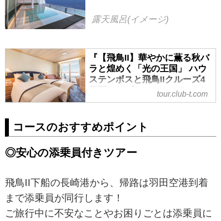
露天風呂(イメージ)
『【飛鳥II】華やかに薫る秋バ
ラと煌めく「光の王国」 ハウ
ステンボスと飛鳥IIクルーズ4
日間』＜プレミアムステージ
tour.club-t.com
＞2021年11月8日(月)出発｜ク
ラブツーリズム
コースのおすすめポイント
『【飛鳥II】華やかに薫る秋バラと
煌めく「光の王国」 ハウステンボ
スと飛鳥IIクルーズ4日間』＜プレ
◎安心の添乗員付きツアー
ミアムステージ＞2021年11月8日
(月)出発の紹介をしています。ツア
飛鳥II下船の長崎港から、帰路は羽田空港到着
ー・旅行のお申込ならクラブツー
リズム。
まで添乗員が同行します！
ご旅行中に不安なことやお困りごとは添乗員に