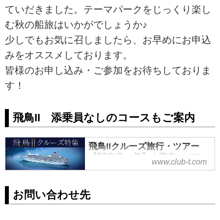
案内いたします。これまでより大
ていだきました。テーマパークをじっくり楽し
幅に変更になっている内容もあり
む秋の船旅はいかがでしょうか♪
ますので、お申し込みのご検討を
いただいているお客様には、ご確
少しでもお気に召しましたら、お早めにお申込
認いただきますようお願い申し上
みをオススメしております。
げます。
皆様のお申し込み・ご参加をお待ちしておりま
す！
飛鳥II 添乗員なしのコースもご案内
飛鳥IIクルーズ旅行・ツアー
【関東発・着】｜飛鳥IIツアー
www.club-t.com
を探すTOP│クラブツーリズム
飛鳥IIクルーズ旅行・ツアーなら、
お問い合わせ先
クラブツーリズムにおまかせ！添
乗員付きのツアーが多く、安心で
快適です。ダンス、ショー、グラ