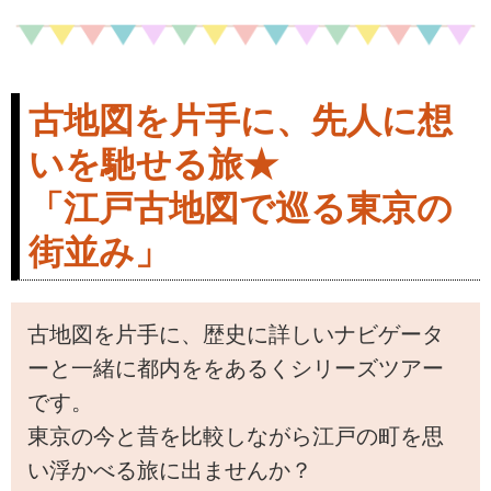
＞案内人同行で横浜の歴史を再
発見する浜あるきへ！【現地集
合解散】の紹介をしています。
ツアー・旅行のお申込ならクラ
古地図を片手に、先人に想
ブツーリズム。
いを馳せる旅★
「江戸古地図で巡る東京の
街並み」
古地図を片手に、歴史に詳しいナビゲータ
ーと一緒に都内ををあるくシリーズツアー
です。
東京の今と昔を比較しながら江戸の町を思
い浮かべる旅に出ませんか？