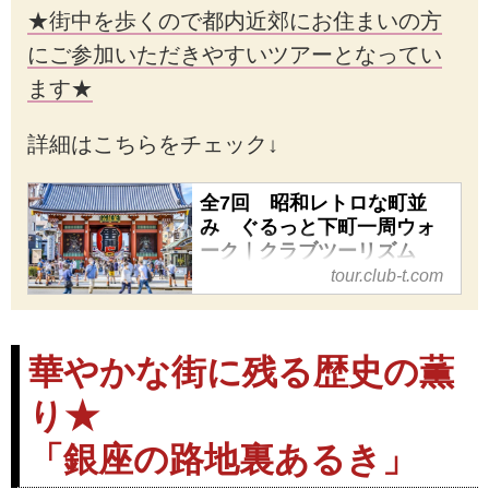
★街中を歩くので都内近郊にお住まいの方
にご参加いただきやすいツアーとなってい
ます★
詳細はこちらをチェック↓
全7回 昭和レトロな町並
み ぐるっと下町一周ウォ
ーク｜クラブツーリズム
tour.club-t.com
全7回 昭和レトロな町並み
ぐるっと下町一周ウォークの紹
介をしています。ツアー・旅行
のお申込ならクラブツーリズ
華やかな街に残る歴史の薫
ム。
り★
「銀座の路地裏あるき」