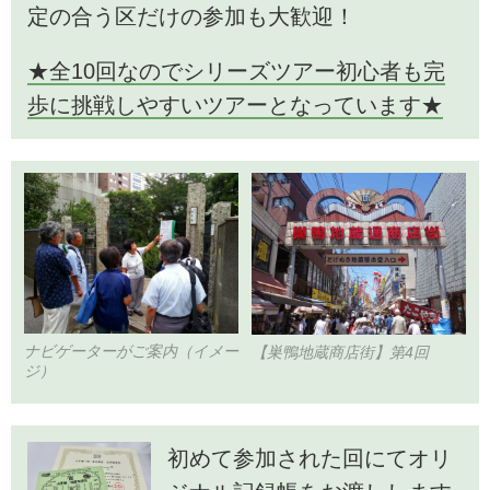
定の合う区だけの参加も大歓迎！
★全10回なのでシリーズツアー初心者も完
歩に挑戦しやすいツアーとなっています★
ナビゲーターがご案内（イメー
【巣鴨地蔵商店街】第4回
ジ）
初めて参加された回にてオリ