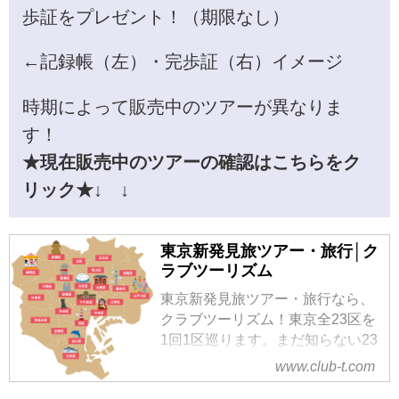
歩証をプレゼント！（期限なし）
←記録帳（左）・完歩証（右）イメージ
時期によって販売中のツアーが異なりま
す！
★現在販売中のツアーの確認はこちらをク
リック★↓ ↓
東京新発見旅ツアー・旅行│ク
ラブツーリズム
東京新発見旅ツアー・旅行なら、
クラブツーリズム！東京全23区を
1回1区巡ります。まだ知らない23
回の驚嘆！興味のある区から新し
www.club-t.com
い発見の旅を始めてみませんか？