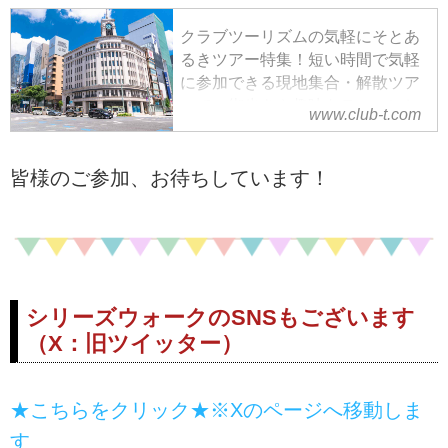
クラブツーリズムの気軽にそとあ
るきツアー特集！短い時間で気軽
に参加できる現地集合・解散ツア
ーで、街歩きや趣味をテーマにし
www.club-t.com
た散歩を楽しみましょう。数多く
の種類のツアーをお選びいただけ
ます。
皆様のご参加、お待ちしています！
シリーズウォークのSNSもございます
（X：旧ツイッター）
★こちらをクリック★※Xのページへ移動しま
す