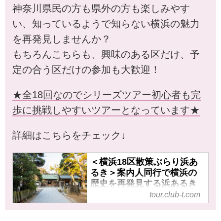
神奈川県民の方も県外の方も楽しみやす
い、知っているようで知らない横浜の魅力
を再発見しませんか？
もちろんこちらも、興味のある区だけ、予
定の合う区だけの参加も大歓迎！
★全18回なのでシリーズツアー初心者も完
歩に挑戦しやすいツアーとなっています★
詳細はこちらをチェック↓
＜横浜18区散策ぶらり浜あ
るき＞案内人同行で横浜の
歴史を再発見する浜あるき
へ！【現地集合解散】｜ク
tour.club-t.com
ラブツーリズム
＜横浜18区散策ぶらり浜あるき