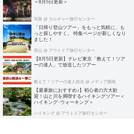
＜8月5日更新＞
写真
@ カルチャー旅行センター
「日帰り登山ツアー」をもっと気軽に、も
っと探しやすく。 特集ページが新しくなり
ました！
登山
@ アウトドア旅行センター
【8月5日更新】テレビ東京「教えて！ツア
ーの達人」で放送したツアー
教えて！ツアーの達人担当
@ メディア開発
【避暑旅におすすめ♪】初心者の方大歓
迎！山と川を満喫するハイキングツアー＜
ハイキング･ウォーキング＞
ハイキング
@ アウトドア旅行センター