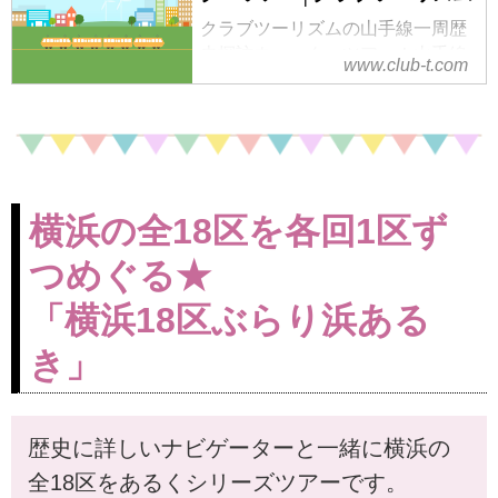
クラブツーリズムの山手線一周歴
史探訪ウォーク・ツアー！山手線
www.club-t.com
沿線を歩いて歴史や文化など地元
の魅力を再発見しませんか？シリ
ーズ企画だから体力に自信のない
方・初心者の方にも安心してご参
加頂けます！ツアーの検索・ご予
約も簡単。
横浜の全18区を各回1区ず
つめぐる★
「横浜18区ぶらり浜ある
き」
歴史に詳しいナビゲーターと一緒に横浜の
全18区をあるくシリーズツアーです。