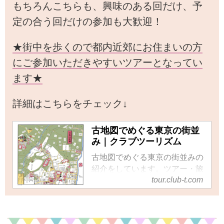
もちろんこちらも、興味のある回だけ、予
定の合う回だけの参加も大歓迎！
★街中を歩くので都内近郊にお住まいの方
にご参加いただきやすいツアーとなってい
ます★
詳細はこちらをチェック↓
古地図でめぐる東京の街並
み｜クラブツーリズム
古地図でめぐる東京の街並みの
紹介をしています。ツアー・旅
tour.club-t.com
行のお申込ならクラブツーリズ
ム。