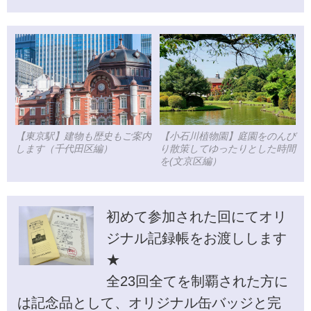
【小石川植物園】庭園をのんび
【東京駅】建物も歴史もご案内
り散策してゆったりとした時間
します（千代田区編）
を(文京区編）
初めて参加された回にてオリ
ジナル記録帳をお渡しします
★
全23回全てを制覇された方に
は記念品として、オリジナル缶バッジと完