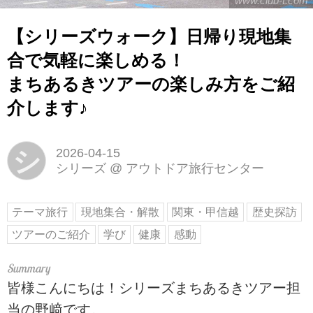
www.club-t.com
【シリーズウォーク】日帰り現地集
合で気軽に楽しめる！
まちあるきツアーの楽しみ方をご紹
介します♪
シ
2026-04-15
シリーズ
@
アウトドア旅行センター
テーマ旅行
現地集合・解散
関東・甲信越
歴史探訪
ツアーのご紹介
学び
健康
感動
皆様こんにちは！シリーズまちあるきツアー担
当の野﨑です。