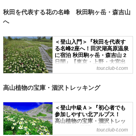
野・大宮出発】｜クラブツー
リズム
秋田を代表する花の名峰 秋田駒ヶ岳・森吉山
＜登山入門＞『往復リフト利用で
へ
雲上に咲く可憐な花々を訪ねある
く 高山植物の宝庫 志賀高原フ
ラワーウォッチング 2日間』【東
＜登山入門＞『秋田を代表す
る名峰2座へ！田沢湖高原温泉
京・上野・大宮出発】の紹介をし
に宿泊 秋田駒ヶ岳・森吉山 2
ています。ツアー・旅行のお申込
日間』【東京・上野・大宮出
ならクラブツーリズム。
発】｜クラブツーリズム
tour.club-t.com
＜登山入門＞『秋田を代表する名
峰2座へ！田沢湖高原温泉に宿泊
高山植物の宝庫・涸沢トレッキング
秋田駒ヶ岳・森吉山 2日間』【東
京・上野・大宮出発】の紹介をし
ています。ツアー・旅行のお申込
＜登山中級Ａ＞『初心者でも
ならクラブツーリズム。
参加しやすい北アルプス！
高山植物の宝庫・涸沢トレッ
キング 3日間』【新宿・立
tour.club-t.com
川・八王子出発】｜クラブツ