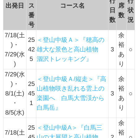
行
行
出発日
ス
コース名
席
日
状
番
数
数
況
号
7/18(土
余
25
＜登山中級Ａ＞『穂高の
)・
裕
42
雄大な景色と高山植物
3
○
7/29(水
あ
5
涸沢トレッキング』
)
り
7/29(水
＜登山中級Ａ/縦走＞『高
余
)・
25
山植物咲き乱れる雲上の
裕
8/1(土)
45
3
○
楽園へ 白馬大雪渓から
あ
・
1
白馬岳』
り
8/5(水)
余
25
＜登山中級A＞『白馬三
7/18(土
裕
45
山の大展望と高山植物
2
○