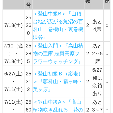
数
況
号
＜登山中級B＞『山頂
25
台地が広がる魚沼の百
あと
7/18(土)
26
2
○
名山 巻機山・裏巻機
4席
0
渓谷』
7/10（金
25
＜登山入門＞『高山植
あと
）・
28
物の宝庫 志賀高原フ
2
2～5
○
7/18(土)
5
ラワーウォッチング』
席
6/27
6/27(土)
25
＜登山初級Ｂ（縦走）
発は
・
31
＞『蓼科山・霧ヶ峰・
2
○
余裕
7/11(土)
2
美ヶ原』
あり
7/11(土)
25
＜登山中級A＞『高山
あと
・
60
植物咲き乱れる 花の
2
3～7
○