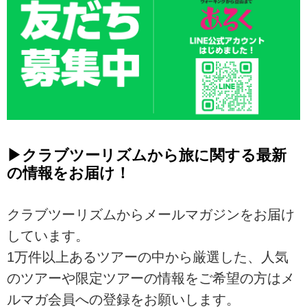
尾瀬は、標高1,400m前後＝「高原
かけてゆっくりと登ります。
の気候」で、平地より5〜10℃ほど
⭐登山口まで貸切バスで楽々移動
気温が低いのが特徴。
新宿から...
東京が“初夏”でも、尾瀬は“春〜晩
秋”の気温とい...
▶クラブツーリズムから旅に関する最新
の情報をお届け！
クラブツーリズムからメールマガジンをお届け
しています。
1万件以上あるツアーの中から厳選した、人気
のツアーや限定ツアーの情報をご希望の方はメ
ルマガ会員への登録をお願いします。