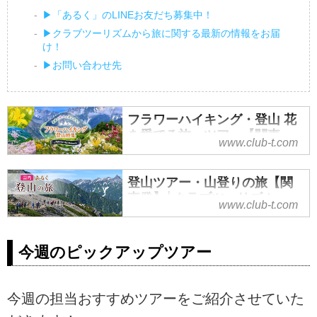
▶「あるく」のLINEお友だち募集中！
▶クラブツーリズムから旅に関する最新の情報をお届
け！
▶お問い合わせ先
フラワーハイキング・登山 花
を愛でる旅・ツアー【関東
www.club-t.com
発】│クラブツーリズム
クラブツーリズムの季節の花々と
登山ツアー・山登りの旅【関
共にあるくフラワーハイキング・
東発】│クラブツーリズム
www.club-t.com
登山ツアー！チングルマやコマク
登山ツアー・山登りの旅ならクラ
サなどの高山植物のみならず、桜
ブツーリズム。初心者から経験者
や山野草など、全国四季折々、旬
今週のピックアップツアー
向けまで多彩なラインナップをご
の花々を観賞しながらハイキン
用意！
グ、登山を楽しみませんか。旬の
おすすめのツアーもご紹介。
今週の担当おすすめツアーをご紹介させていた