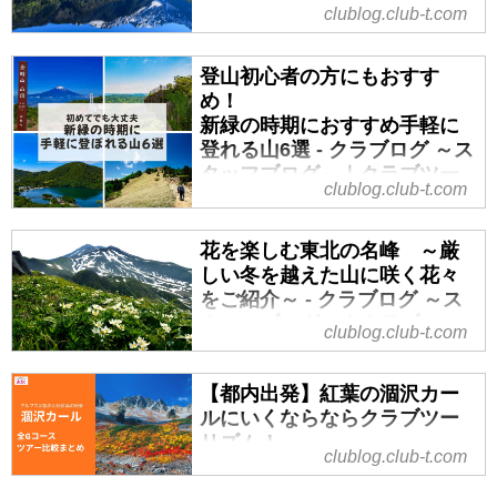
～スタッフブログ～｜クラブ
clublog.club-t.com
約も簡単。
ツーリズム
関東から気軽に日帰りで行くこと
登山初心者の方にもおすす
ができ、登山・山登り・ハイキン
め！
グ初心者でも歩きやすい、人気の
新緑の時期におすすめ手軽に
ある１８のおすすめの山をご紹介
登れる山6選 - クラブログ ～ス
いたします！初めての登山・山登
タッフブログ～｜クラブツー
clublog.club-t.com
り・ハイキングの山選びの参考に
リズム
して下さい。
新緑がまぶしく、風が心地よい季
花を楽しむ東北の名峰 ～厳
節。この時期の山は、自然を身近
しい冬を越えた山に咲く花々
に感じるのにぴったりの場所で
をご紹介～ - クラブログ ～ス
す。「山に登るのは初めて」とい
タッフブログ～｜クラブツー
clublog.club-t.com
う方でも、ゆっくり歩けば楽しめ
リズム
るコースがたくさんあります。休
「花の宝庫」東北で出会う、特別
日の過ごし方に、自然の中で過ご
【都内出発】紅葉の涸沢カー
な山の風景
す特別な一日を取り入れてみませ
ルにいくならならクラブツー
東北の山々は、雪解けとともに一
んか。今回は、近場で登山初心者
リズム！
clublog.club-t.com
斉に花が咲きはじめる、まさに
の方にも手軽に登れる山をご紹介
多彩なラインナップからツア
「花の宝庫」。長い冬を越えたか
します。今年の夏に富士山登山や
ーの特徴をご紹介！ - クラブロ