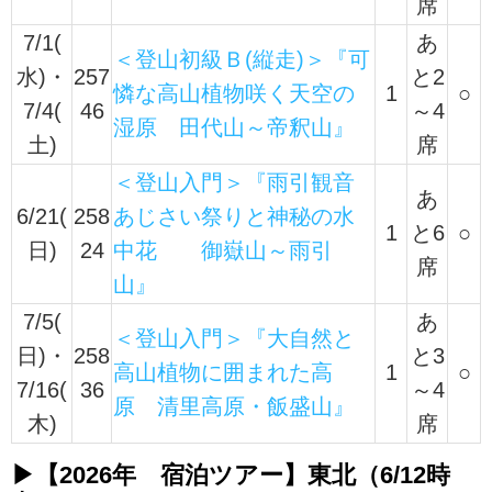
席
7/1(
あ
＜登山初級Ｂ(縦走)＞『可
水)・
257
と2
憐な高山植物咲く天空の
1
○
7/4(
46
～4
湿原 田代山～帝釈山』
土)
席
＜登山入門＞『雨引観音
あ
6/21(
258
あじさい祭りと神秘の水
1
と6
○
日)
24
中花 御嶽山～雨引
席
山』
7/5(
あ
＜登山入門＞『大自然と
日)・
258
と3
高山植物に囲まれた高
1
○
7/16(
36
～4
原 清里高原・飯盛山』
木)
席
▶【2026年 宿泊ツアー】東北（6/12時