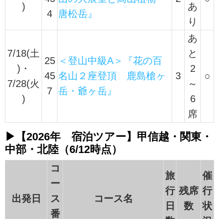
)
あ
4
唐松岳』
り
あ
7/18(土
と
25
＜登山中級A＞『花の百
)・
2
45
名山２座登頂 鹿島槍ヶ
3
○
7/28(火
～
7
岳・爺ヶ岳』
)
6
席
▶【2026年 宿泊ツアー】甲信越・関東・
中部・北陸（6/12時点）
コ
旅
催
ー
行
残席
行
出発日
ス
コース名
日
数
状
番