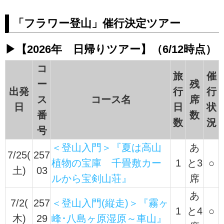
ーリズム
「フラワー登山」催行決定ツアー
＜登山中級Ａ＞『初心者でも参加
しやすい北アルプス！ 高山植物
の宝庫・涸沢トレッキング 3日
▶【2026年 日帰りツアー】（6/12時点）
間』【新宿・立川・八王子出発】
コ
の紹介をしています。ツアー・旅
旅
催
行のお申込ならクラブツーリズ
ー
残
出発
行
行
ム。
ス
コース名
席
日
日
状
番
数
数
況
号
＜登山入門＞『夏は高山
あ
7/25(
257
植物の宝庫 千畳敷カー
1
と3
○
土)
03
ルから宝剣山荘』
席
あ
7/2(
257
＜登山入門(縦走)＞『霧ヶ
1
と4
○
木)
29
峰･八島ヶ原湿原～車山』