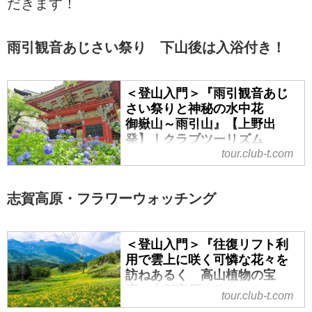
だきます！
雨引観音あじさい祭り 下山後は入浴付き！
＜登山入門＞『雨引観音あじ
さい祭りと神秘の水中花
御嶽山～雨引山』【上野出
発】｜クラブツーリズム
tour.club-t.com
＜登山入門＞『雨引観音あじさい
祭りと神秘の水中花 御嶽山～
雨引山』【上野出発】の紹介をし
志賀高原・フラワーウォッチング
ています。ツアー・旅行のお申込
ならクラブツーリズム。
＜登山入門＞『往復リフト利
用で雲上に咲く可憐な花々を
訪ねあるく 高山植物の宝
庫 志賀高原フラワーウォッ
tour.club-t.com
チング 2日間』【東京・上