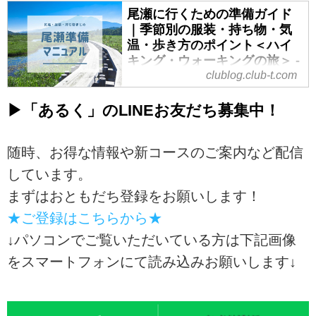
らこそ出会える、可憐で力強い高
アルプス登山を予定している方に
グ ～スタッフブログ～｜クラ
尾瀬に行くための準備ガイド
山植物の姿は、訪れる人の心を静
ブツーリズム
も、足慣らしとしておすすめの山
｜季節別の服装・持ち物・気
かに魅了します。
ばかりです。
温・歩き方のポイント＜ハイ
クラブツーリズムの「涸沢カール
今回は、そんな東北ならではの美
キング・ウォーキングの旅＞ -
▼クラブツーリズム登山特集はこ
登山ツアー」は30年以上の歴史を
しい花々と出会える山々の魅力を
クラブログ ～スタッフブログ
clublog.club-t.com
ちら▼
持ち、数多くのお客様を支えてき
ご紹介します！
～｜クラブツーリズム
登山ツアー・山登りの旅【関東
ました。積み重ねてきた経験とノ
花を愛でる登山ツアー・旅行【関
▶「あるく」のLINEお友だち募集中！
発】│クラブツーリズム
尾瀬は標高1,400m前後に広がる日
ウハウを生かし、安心・安全を最
東発】│クラブツーリズム
登...
本屈指の湿原。春から秋にかけて
優先に、憧れの一歩を全力でサポ
クラブツーリズムの季節の花々と
花々が咲き、四季ごとにまったく
ートします
随時、お得な情報や新コースのご案内など配信
共にあるくフラワー登山ツアー！
違う表情を見せてくれます。
東京出発・涸沢カールツアー共通
チングルマやコマクサなどの高山
しています。
ただし、平地とは気候が大きく異
のお約束
植物のみならず、桜や山野草な
まずはおともだち登録をお願いします！
なるため、事前準備が快適さを左
⭐登山ガイドと添乗員のダブルサ
ど、全国四季折々、旬の花々を観
右する場所。
ポート
★ご登録はこちらから★
賞しな...
ここでは、初めての方でも安心し
安心・安全な登山を第一に、10名
↓パソコンでご覧いただいている方は下記画像
て楽しめるよう、季節別の服装・
様ごとにガイドまたは添乗員が同
持ち物・気温・歩き方のポイント
をスマートフォンにて読み込みお願いします↓
行。
をまとめました。
⭐ゆっくりペースでご案内
尾瀬の季節と気温の目安
ご参加者は登山初心者も多いので
尾瀬の木道（イメージ）
通常のコースタイムよりも時間を