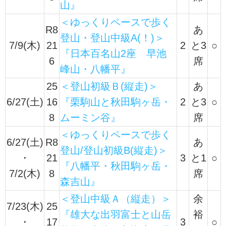
山』
＜ゆっくりペースで歩く
R8
あ
登山・登山中級A(！)＞
7/9(木)
21
2
と3
○
『日本百名山2座 早池
6
席
峰山・八幡平』
25
＜登山初級Ｂ(縦走)＞
あ
6/27(土)
16
『栗駒山と秋田駒ヶ岳・
2
と3
○
8
ムーミン谷』
席
＜ゆっくりペースで歩く
6/27(土)
R8
あ
登山/登山初級B(縦走)＞
・
21
3
と1
○
『八幡平・秋田駒ヶ岳・
7/2(木)
8
席
森吉山』
＜登山中級Ａ（縦走）＞
余
7/23(木)
25
『雄大な出羽富士と山岳
裕
・
17
3
○