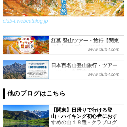
club-t.webcatalog.jp
紅葉 登山ツアー・旅行【関東
発】│クラブツーリズム
www.club-t.com
クラブツーリズムの紅葉登山ツア
ー特集！安心で快適な添乗員付
日本百名山登山旅行・ツアー
き・ガイド同行プランもご用意。
（ツアーを探す TOP）│クラ
www.club-t.com
山野草や高山植物など紅葉を観賞
ブツーリズム
しながら登山を楽しみませんか。
日本百名山登山旅行・ツアーな
旬のおすすめのツアーもご紹介。
他のブログはこちら
ら、クラブツーリズム！安心で快
ツアーの検索・ご予約も簡単。
適な添乗員付きプランや山岳ガイ
ド同行プランもご用意。初級から
【関東】日帰りで行ける登
上級まで多彩な山々の中から、皆
山・ハイキング初心者におす
様のレベルに合ったツアーをお選
すめの山１８選 - クラブログ
び頂けます。ツアーの検索・ご予