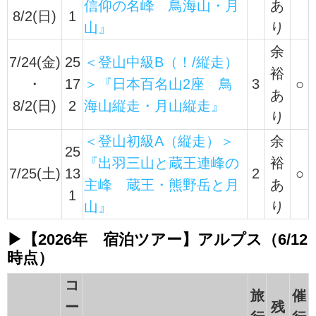
信仰の名峰 鳥海山・月
あ
8/2(日)
1
山』
り
余
7/24(金)
25
＜登山中級B（！/縦走）
裕
・
17
＞『日本百名山2座 鳥
3
○
あ
8/2(日)
2
海山縦走・月山縦走』
り
＜登山初級A（縦走）＞
余
25
『出羽三山と蔵王連峰の
裕
7/25(土)
13
2
○
主峰 蔵王・熊野岳と月
あ
1
山』
り
▶【2026年 宿泊ツアー】アルプス（6/12
時点）
コ
旅
催
ー
残