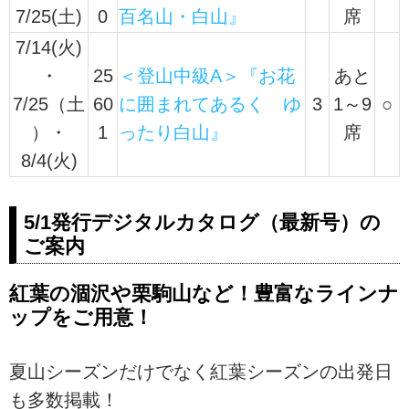
7/25(土)
0
百名山・白山』
席
7/14(火)
・
25
＜登山中級A＞『お花
あと
7/25（土
60
に囲まれてあるく ゆ
3
1～9
○
）・
1
ったり白山』
席
8/4(火)
5/1発行デジタルカタログ（最新号）の
ご案内
紅葉の涸沢や栗駒山など！豊富なラインナ
ップをご用意！
夏山シーズンだけでなく紅葉シーズンの出発日
も多数掲載！