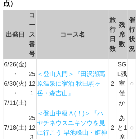
点）
コ
旅
催
ー
残
行
行
出発日
ス
コース名
席
日
状
番
数
数
況
号
6/26(金)
SG
・
25
＜登山入門＞『田沢湖高
L残
6/30(火)
12
原温泉に宿泊 秋田駒ヶ
2
室
○
・
1
岳・森吉山』
僅
7/11(土)
か
＜登山中級Ａ(！)＞『ハ
25
あ
ヤチネウスユキソウを見
7/18(土)
12
2
と1
○
に行こう 早池峰山・姫神
3
席